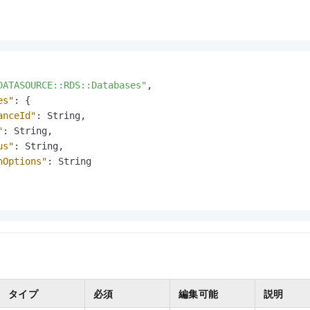
DATASOURCE::RDS::Databases"
,
es"
:
{
anceId"
:
 String
,
"
:
 String
,
us"
:
 String
,
hOptions"
:
 String

タイプ
必須
編集可能
説明