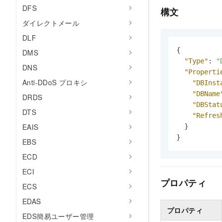
DFS
構文
ダイレクトメール
DLF
{
DMS
"Type"
:
"
DNS
"Properti
Anti-DDoS プロキシ
"DBInst
"DBName
DRDS
"DBStat
DTS
"Refres
EAIS
}
}
EBS
ECD
ECI
プロパティ
ECS
EDAS
プロパティ
EDS簡易ユーザー管理