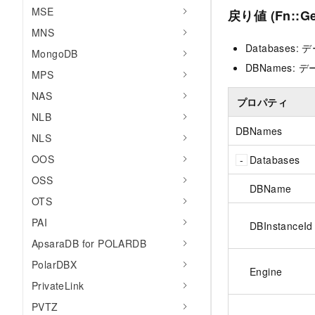
MSE
戻り値 (Fn::Ge
MNS
Databases
MongoDB
DBNames:
MPS
NAS
プロパティ
NLB
DBNames
NLS
OOS
Databases
OSS
DBName
OTS
PAI
DBInstanceId
ApsaraDB for POLARDB
PolarDBX
Engine
PrivateLink
PVTZ