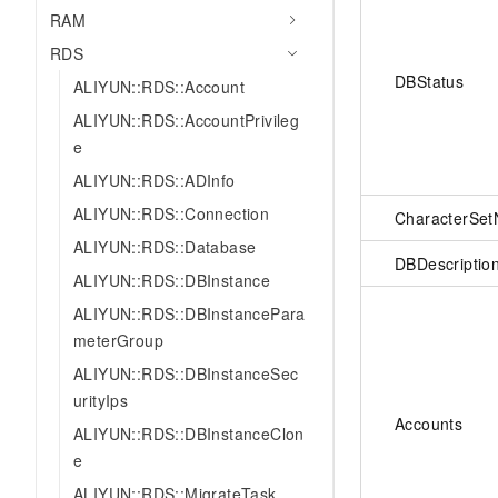
RAM
RDS
DBStatus
ALIYUN::RDS::Account
ALIYUN::RDS::AccountPrivileg
e
ALIYUN::RDS::ADInfo
ALIYUN::RDS::Connection
CharacterSe
ALIYUN::RDS::Database
DBDescriptio
ALIYUN::RDS::DBInstance
ALIYUN::RDS::DBInstancePara
meterGroup
ALIYUN::RDS::DBInstanceSec
urityIps
Accounts
ALIYUN::RDS::DBInstanceClon
e
ALIYUN::RDS::MigrateTask