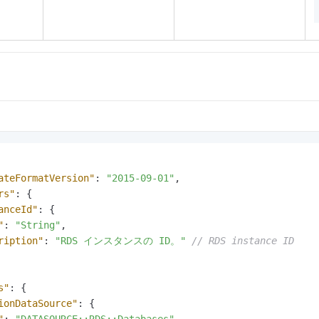
ateFormatVersion"
:
"2015-09-01"
,
rs"
:
{
anceId"
:
{
"
:
"String"
,
ription"
:
"RDS インスタンスの ID。"
// RDS instance ID
s"
:
{
ionDataSource"
:
{
"
:
"DATASOURCE::RDS::Databases"
,