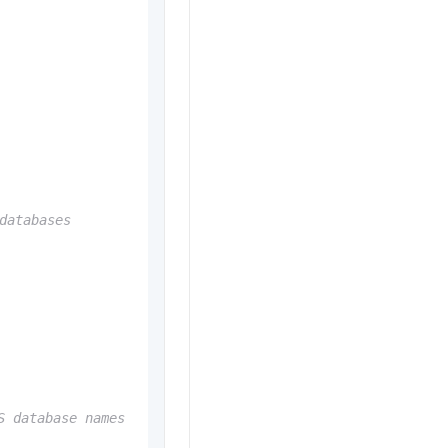
databases
S database names