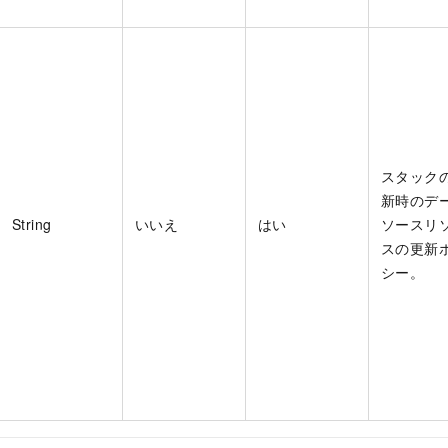
スタック
新時のデ
String
いいえ
はい
ソースリ
スの更新
シー。