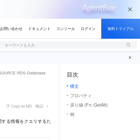
キーワードを入力
SOURCE::RDS::Databases
目次
（1, M）
構文
プロパティ
戻り値 (Fn::GetAtt)
Copy as MD
製品
例
ースに関する情報をクエリするた