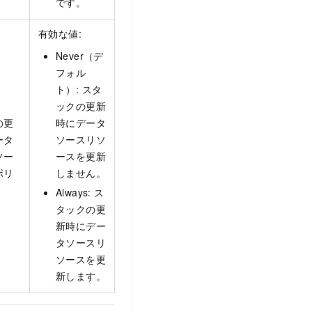
です。
有効な値:
Never（デ
フォル
ト）: スタ
ックの更新
の更
時にデータ
ータ
ソースリソ
ソー
ースを更新
ポリ
しません。
Always: ス
タックの更
新時にデー
タソースリ
ソースを更
新します。