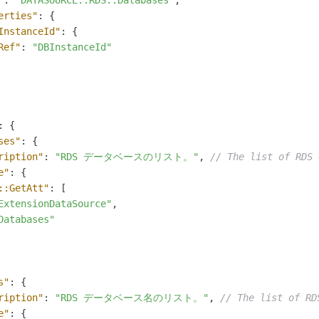
erties"
:
{
InstanceId"
:
{
Ref"
:
"DBInstanceId"
:
{
ses"
:
{
ription"
:
"RDS データベースのリスト。"
,
// The list of RDS 
e"
:
{
::GetAtt"
:
[
ExtensionDataSource"
,
Databases"
s"
:
{
ription"
:
"RDS データベース名のリスト。"
,
// The list of RD
e"
:
{