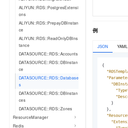
ALIYUN::RDS::PostgresExtensi
ons
ALIYUN::RDS::PrepayDBInstan
例
ce
ALIYUN::RDS::ReadOnlyDBIns
tance
JSON
YAML
DATASOURCE::RDS::Accounts
DATASOURCE::RDS::DBInstan
{
ce
"ROSTempl
DATASOURCE::RDS::Database
"Paramete
"DBInst
s
"Type
DATASOURCE::RDS::DBInstan
"Desc
ces
}
DATASOURCE::RDS::Zones
}
,
"Resource
ResourceManager
"Extens
Redis
"Type