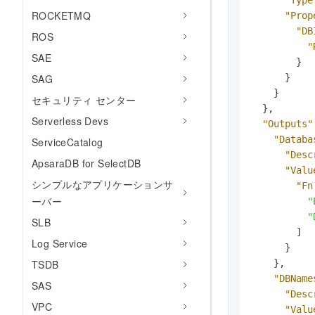
ROCKETMQ
"Prop
"DB
ROS
"
SAE
}
}
SAG
}
セキュリティ センター
}
,
Serverless Devs
"Outputs"
"Databa
ServiceCatalog
"Desc
ApsaraDB for SelectDB
"Valu
シンプルなアプリケーションサ
"Fn
ーバー
"
"
SLB
]
Log Service
}
}
,
TSDB
"DBName
SAS
"Desc
VPC
"Valu