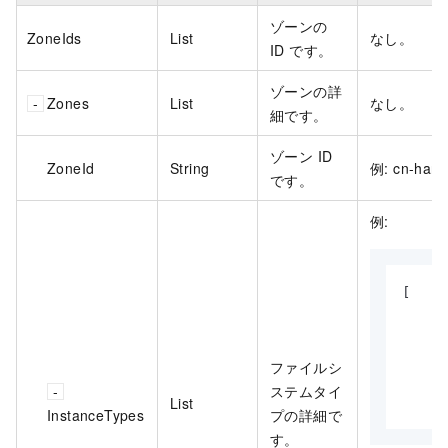
ゾーンの
ZoneIds
List
なし。
ID です。
ゾーンの詳
Zones
List
なし。
細です。
ゾーン ID
ZoneId
String
例: cn-han
です。
例:
[

      
     
     
ファイルシ
      
ステムタイ
List
    ]
InstanceTypes
プの詳細で
す。