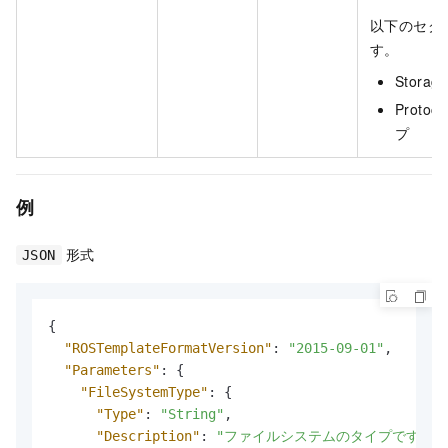
以下のセク
す。
Stora
Prot
プ
例
形式
JSON
{
"ROSTemplateFormatVersion"
:
"2015-09-01"
,
"Parameters"
:
{
"FileSystemType"
:
{
"Type"
:
"String"
,
"Description"
:
"ファイルシステムのタイプです。 デフォ