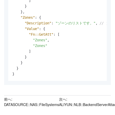
]
}
}
,
"Zones"
:
{
"Description"
:
"ゾーンのリストです。"
,
// ゾ
"Value"
:
{
"Fn::GetAtt"
:
[
"Zones"
,
"Zones"
]
}
}
}
}
前へ:
次へ:
DATASOURCE::NAS::FileSystems
ALIYUN::NLB::BackendServerAtt