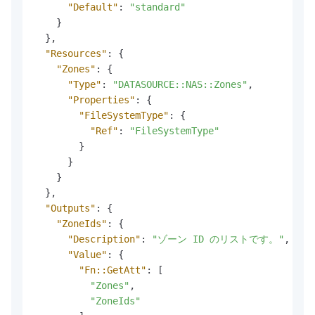
"Default"
:
"standard"
}
}
,
"Resources"
:
{
"Zones"
:
{
"Type"
:
"DATASOURCE::NAS::Zones"
,
"Properties"
:
{
"FileSystemType"
:
{
"Ref"
:
"FileSystemType"
}
}
}
}
,
"Outputs"
:
{
"ZoneIds"
:
{
"Description"
:
"ゾーン ID のリストです。"
,
//
"Value"
:
{
"Fn::GetAtt"
:
[
"Zones"
,
"ZoneIds"