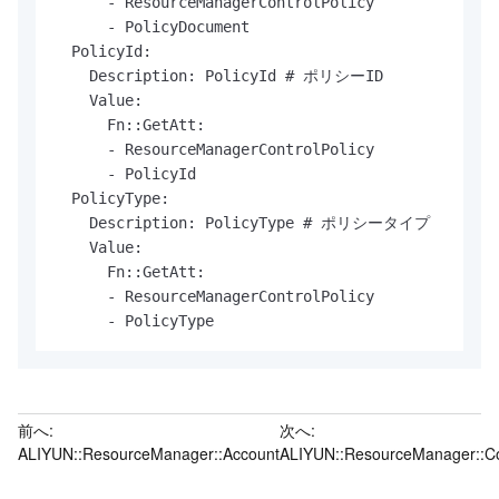
      - ResourceManagerControlPolicy

      - PolicyDocument

  PolicyId:

    Description: PolicyId # ポリシーID

    Value:

      Fn::GetAtt:

      - ResourceManagerControlPolicy

      - PolicyId

  PolicyType:

    Description: PolicyType # ポリシータイプ

    Value:

      Fn::GetAtt:

      - ResourceManagerControlPolicy

      - PolicyType
前へ:
次へ:
ALIYUN::ResourceManager::Account
ALIYUN::ResourceManager::Co