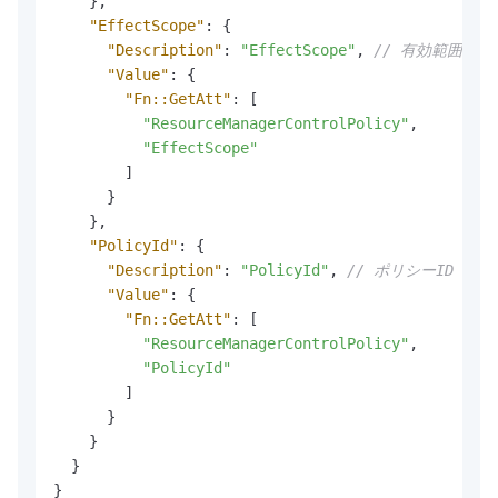
}
,
"EffectScope"
:
{
"Description"
:
"EffectScope"
,
// 有効範囲
"Value"
:
{
"Fn::GetAtt"
:
[
"ResourceManagerControlPolicy"
,
"EffectScope"
]
}
}
,
"PolicyId"
:
{
"Description"
:
"PolicyId"
,
// ポリシーID
"Value"
:
{
"Fn::GetAtt"
:
[
"ResourceManagerControlPolicy"
,
"PolicyId"
]
}
}
}
}