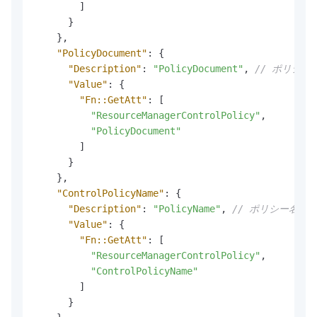
]
}
}
,
"PolicyDocument"
:
{
"Description"
:
"PolicyDocument"
,
// ポリシ
"Value"
:
{
"Fn::GetAtt"
:
[
"ResourceManagerControlPolicy"
,
"PolicyDocument"
]
}
}
,
"ControlPolicyName"
:
{
"Description"
:
"PolicyName"
,
// ポリシー名
"Value"
:
{
"Fn::GetAtt"
:
[
"ResourceManagerControlPolicy"
,
"ControlPolicyName"
]
}