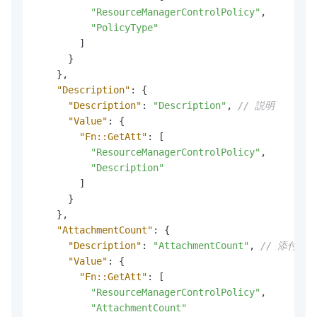
"ResourceManagerControlPolicy"
,
"PolicyType"
]
}
}
,
"Description"
:
{
"Description"
:
"Description"
,
// 説明
"Value"
:
{
"Fn::GetAtt"
:
[
"ResourceManagerControlPolicy"
,
"Description"
]
}
}
,
"AttachmentCount"
:
{
"Description"
:
"AttachmentCount"
,
// 添付数
"Value"
:
{
"Fn::GetAtt"
:
[
"ResourceManagerControlPolicy"
,
"AttachmentCount"