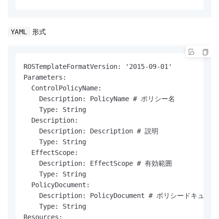
形式
YAML
ROSTemplateFormatVersion: '2015-09-01'

Parameters:

  ControlPolicyName:

    Description: PolicyName # ポリシー名

    Type: String

  Description:

    Description: Description # 説明

    Type: String

  EffectScope:

    Description: EffectScope # 有効範囲

    Type: String

  PolicyDocument:

    Description: PolicyDocument # ポリシードキュメン
    Type: String

Resources:
