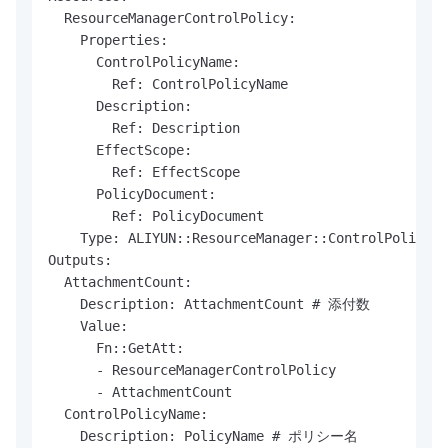
  ResourceManagerControlPolicy:

    Properties:

      ControlPolicyName:

        Ref: ControlPolicyName

      Description:

        Ref: Description

      EffectScope:

        Ref: EffectScope

      PolicyDocument:

        Ref: PolicyDocument

    Type: ALIYUN::ResourceManager::ControlPolicy

Outputs:

  AttachmentCount:

    Description: AttachmentCount # 添付数

    Value:

      Fn::GetAtt:

      - ResourceManagerControlPolicy

      - AttachmentCount

  ControlPolicyName:

    Description: PolicyName # ポリシー名
