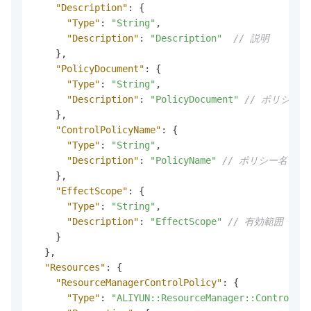
"Description"
:
{
"Type"
:
"String"
,
"Description"
:
"Description"
// 説明
}
,
"PolicyDocument"
:
{
"Type"
:
"String"
,
"Description"
:
"PolicyDocument"
// ポリシー
}
,
"ControlPolicyName"
:
{
"Type"
:
"String"
,
"Description"
:
"PolicyName"
// ポリシー名
}
,
"EffectScope"
:
{
"Type"
:
"String"
,
"Description"
:
"EffectScope"
// 有効範囲
}
}
,
"Resources"
:
{
"ResourceManagerControlPolicy"
:
{
"Type"
:
"ALIYUN::ResourceManager::ControlPol