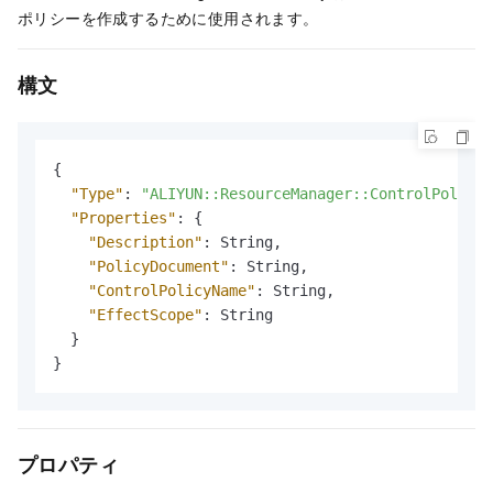
ポリシーを作成するために使用されます。
構文
{
"Type"
:
"ALIYUN::ResourceManager::ControlPolicy"
"Properties"
:
{
"Description"
:
 String
,
"PolicyDocument"
:
 String
,
"ControlPolicyName"
:
 String
,
"EffectScope"
:
 String

}
}
プロパティ