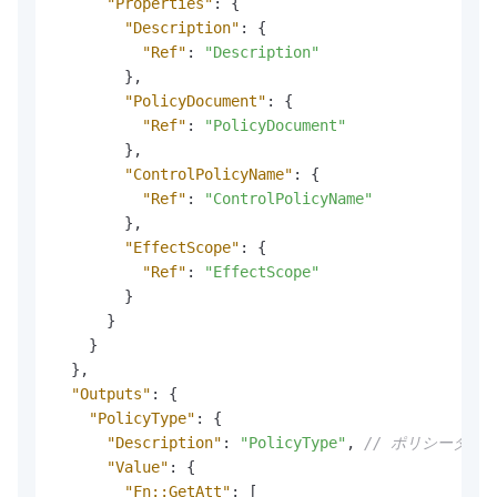
"Properties"
:
{
"Description"
:
{
"Ref"
:
"Description"
}
,
"PolicyDocument"
:
{
"Ref"
:
"PolicyDocument"
}
,
"ControlPolicyName"
:
{
"Ref"
:
"ControlPolicyName"
}
,
"EffectScope"
:
{
"Ref"
:
"EffectScope"
}
}
}
}
,
"Outputs"
:
{
"PolicyType"
:
{
"Description"
:
"PolicyType"
,
// ポリシータイ
"Value"
:
{
"Fn::GetAtt"
:
[