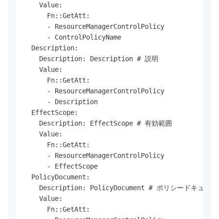
    Value:

      Fn::GetAtt:

      - ResourceManagerControlPolicy

      - ControlPolicyName

  Description:

    Description: Description # 説明

    Value:

      Fn::GetAtt:

      - ResourceManagerControlPolicy

      - Description

  EffectScope:

    Description: EffectScope # 有効範囲

    Value:

      Fn::GetAtt:

      - ResourceManagerControlPolicy

      - EffectScope

  PolicyDocument:

    Description: PolicyDocument # ポリシードキュメン
    Value:

      Fn::GetAtt:
