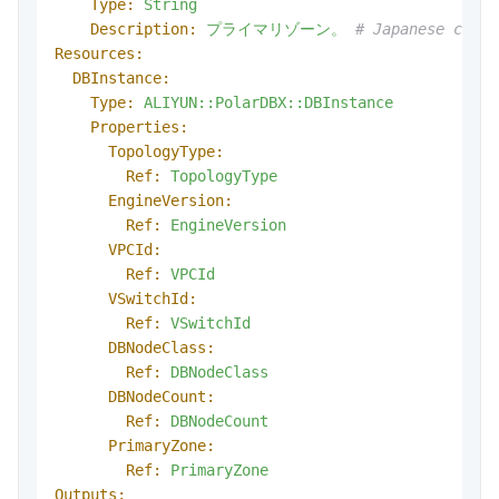
Type:
String
Description:
プライマリゾーン。
# Japanese comme
Resources:
DBInstance:
Type:
ALIYUN::PolarDBX::DBInstance
Properties:
TopologyType:
Ref:
TopologyType
EngineVersion:
Ref:
EngineVersion
VPCId:
Ref:
VPCId
VSwitchId:
Ref:
VSwitchId
DBNodeClass:
Ref:
DBNodeClass
DBNodeCount:
Ref:
DBNodeCount
PrimaryZone:
Ref:
PrimaryZone
Outputs: