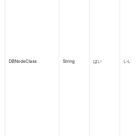
DBNodeClass
String
はい
いい