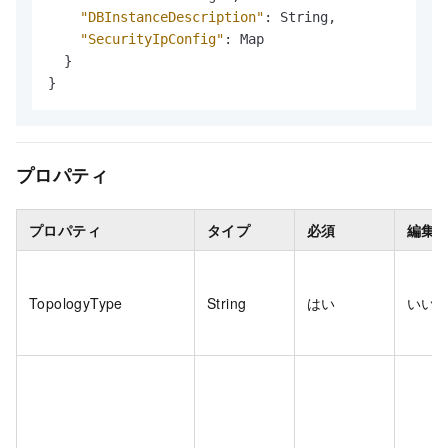
"DBInstanceDescription"
:
 String
,
"SecurityIpConfig"
:
 Map

}
}
プロパティ
プロパティ
タイプ
必須
編集
TopologyType
String
はい
いい