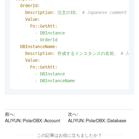
OrderId:
Description:
注文のID。
# Japanese comment add
Value:
Fn::GetAtt:
-
DBInstance
-
OrderId
DBInstanceName:
Description:
作成するインスタンスの名前。
# Japan
Value:
Fn::GetAtt:
-
DBInstance
-
DBInstanceName
前へ:
次へ:
ALIYUN::PolarDBX::Account
ALIYUN::PolarDBX::Database
この記事はお役に立ちましたか？