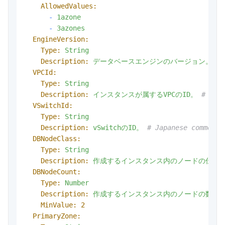
AllowedValues:
-
1azone
-
3azones
EngineVersion:
Type:
String
Description:
データベースエンジンのバージョン。
# 
VPCId:
Type:
String
Description:
インスタンスが属するVPCのID。
# Jap
VSwitchId:
Type:
String
Description:
vSwitchのID。
# Japanese comment 
DBNodeClass:
Type:
String
Description:
作成するインスタンス内のノードの仕様
DBNodeCount:
Type:
Number
Description:
作成するインスタンス内のノードの数。
MinValue:
2
PrimaryZone: