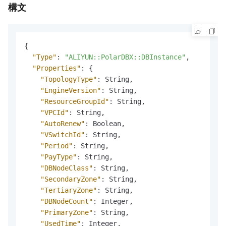
構文
{
"Type"
:
"ALIYUN::PolarDBX::DBInstance"
,
"Properties"
:
{
"TopologyType"
:
 String
,
"EngineVersion"
:
 String
,
"ResourceGroupId"
:
 String
,
"VPCId"
:
 String
,
"AutoRenew"
:
 Boolean
,
"VSwitchId"
:
 String
,
"Period"
:
 String
,
"PayType"
:
 String
,
"DBNodeClass"
:
 String
,
"SecondaryZone"
:
 String
,
"TertiaryZone"
:
 String
,
"DBNodeCount"
:
 Integer
,
"PrimaryZone"
:
 String
,
"UsedTime"
:
 Integer
,