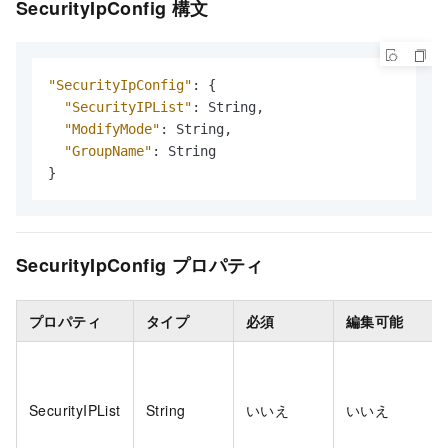
SecurityIpConfig 構文
"SecurityIpConfig"
:
{
"SecurityIPList"
:
 String
,
"ModifyMode"
:
 String
,
"GroupName"
:
}
SecurityIpConfig プロパティ
プロパティ
タイプ
必須
編集可能
SecurityIPList
String
いいえ
いいえ