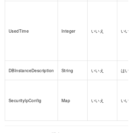
UsedTime
Integer
いいえ
いい
DBInstanceDescription
String
いいえ
はい
SecurityIpConfig
Map
いいえ
いい