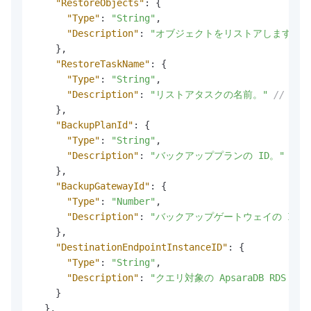
"RestoreObjects"
:
{
"Type"
:
"String"
,
"Description"
:
"オブジェクトをリストアします。\n
}
,
"RestoreTaskName"
:
{
"Type"
:
"String"
,
"Description"
:
"リストアタスクの名前。"
// 翻
}
,
"BackupPlanId"
:
{
"Type"
:
"String"
,
"Description"
:
"バックアッププランの ID。"
//
}
,
"BackupGatewayId"
:
{
"Type"
:
"Number"
,
"Description"
:
"バックアップゲートウェイの ID。\n注
}
,
"DestinationEndpointInstanceID"
:
{
"Type"
:
"String"
,
"Description"
:
"クエリ対象の ApsaraDB RDS イ
}
}
,