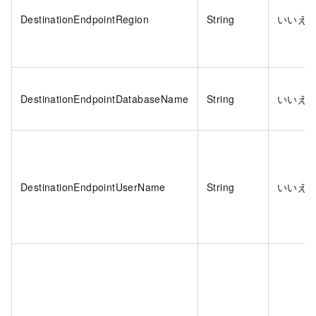
DestinationEndpointRegion
String
いいえ
DestinationEndpointDatabaseName
String
いいえ
DestinationEndpointUserName
String
いいえ