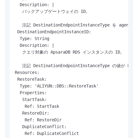
  Description: |

   バックアップゲートウェイの ID。

   注記 DestinationEndpointInstanceType を
 DestinationEndpointInstanceID:

  Type: String

  Description: |

   クエリ対象の ApsaraDB RDS インスタンスの ID。

   注記 DestinationEndpointInstanceType の値
Resources:

 RestoreTask:

  Type: 'ALIYUN::DBS::RestoreTask'

  Properties:

   StartTask:

    Ref: StartTask

   RestoreDir:

    Ref: RestoreDir

   DuplicateConflict:

    Ref: DuplicateConflict
