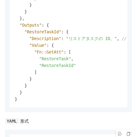
}
}
}
,
"Outputs"
:
{
"RestoreTaskId"
:
{
"Description"
:
"リストアタスクの ID。"
,
// 翻
"Value"
:
{
"Fn::GetAtt"
:
[
"RestoreTask"
,
"RestoreTaskId"
]
}
}
}
}
形式
YAML