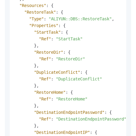
"Resources"
:
{
"RestoreTask"
:
{
"Type"
:
"ALIYUN::DBS::RestoreTask"
,
"Properties"
:
{
"StartTask"
:
{
"Ref"
:
"StartTask"
}
,
"RestoreDir"
:
{
"Ref"
:
"RestoreDir"
}
,
"DuplicateConflict"
:
{
"Ref"
:
"DuplicateConflict"
}
,
"RestoreHome"
:
{
"Ref"
:
"RestoreHome"
}
,
"DestinationEndpointPassword"
:
{
"Ref"
:
"DestinationEndpointPassword"
}
,
"DestinationEndpointIP"
:
{