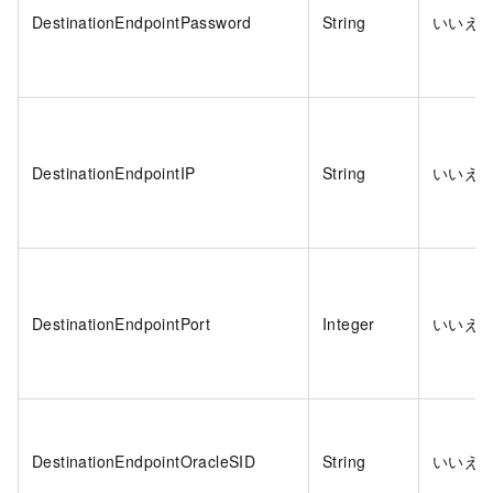
DestinationEndpointPassword
String
いいえ
DestinationEndpointIP
String
いいえ
DestinationEndpointPort
Integer
いいえ
DestinationEndpointOracleSID
String
いいえ