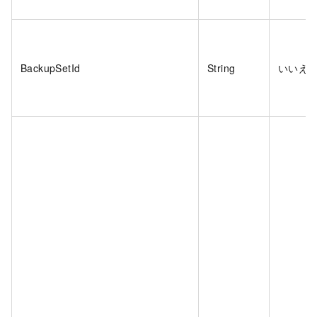
BackupSetId
String
いいえ