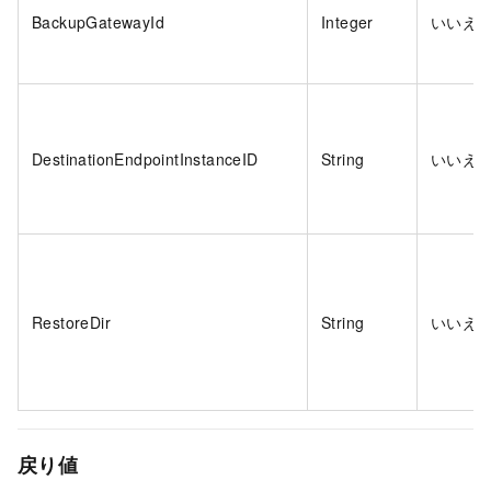
BackupGatewayId
Integer
いいえ
DestinationEndpointInstanceID
String
いいえ
RestoreDir
String
いいえ
戻り値