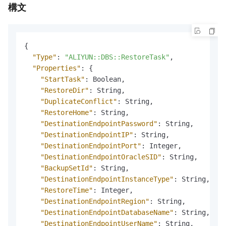
構文
{
"Type"
:
"ALIYUN::DBS::RestoreTask"
,
"Properties"
:
{
"StartTask"
:
 Boolean
,
"RestoreDir"
:
 String
,
"DuplicateConflict"
:
 String
,
"RestoreHome"
:
 String
,
"DestinationEndpointPassword"
:
 String
,
"DestinationEndpointIP"
:
 String
,
"DestinationEndpointPort"
:
 Integer
,
"DestinationEndpointOracleSID"
:
 String
,
"BackupSetId"
:
 String
,
"DestinationEndpointInstanceType"
:
 String
,
"RestoreTime"
:
 Integer
,
"DestinationEndpointRegion"
:
 String
,
"DestinationEndpointDatabaseName"
:
 String
,
"DestinationEndpointUserName"
:
 String
,