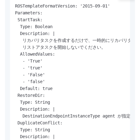
ROSTemplateFormatVersion: '2015-09-01'

Parameters:

 StartTask:

  Type: Boolean

  Description: |

   リカバリタスクを作成するだけで、一時的にリカバリタスク
   リストアタスクを開始しないでください。

  AllowedValues:

   - 'True'

   - 'true'

   - 'False'

   - 'false'

  Default: true

 RestoreDir:

  Type: String

  Description: |

   DestinationEndpointInstanceType ag
 DuplicateConflict:

  Type: String

  Description: |
