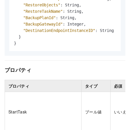
"RestoreObjects"
:
 String
,
"RestoreTaskName"
:
 String
,
"BackupPlanId"
:
 String
,
"BackupGatewayId"
:
 Integer
,
"DestinationEndpointInstanceID"
:
 String

}
}
プロパティ
プロパティ
タイプ
必須
StartTask
ブール値
いいえ