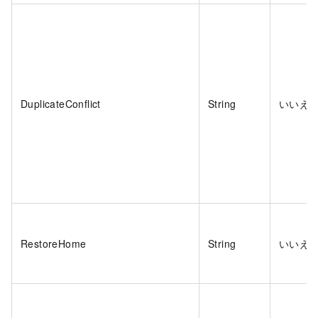
DuplicateConflict
String
いいえ
RestoreHome
String
いいえ