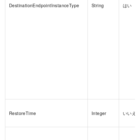
DestinationEndpointInstanceType
String
はい
RestoreTime
Integer
いいえ