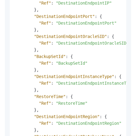
"Ref"
:
"DestinationEndpointIP"
}
,
"DestinationEndpointPort"
:
{
"Ref"
:
"DestinationEndpointPort"
}
,
"DestinationEndpointOracleSID"
:
{
"Ref"
:
"DestinationEndpointOracleSID"
}
,
"BackupSetId"
:
{
"Ref"
:
"BackupSetId"
}
,
"DestinationEndpointInstanceType"
:
{
"Ref"
:
"DestinationEndpointInstanceType"
}
,
"RestoreTime"
:
{
"Ref"
:
"RestoreTime"
}
,
"DestinationEndpointRegion"
:
{
"Ref"
:
"DestinationEndpointRegion"
}
,