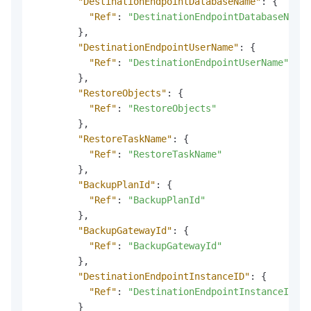
"DestinationEndpointDatabaseName"
:
{
"Ref"
:
"DestinationEndpointDatabaseName"
}
,
"DestinationEndpointUserName"
:
{
"Ref"
:
"DestinationEndpointUserName"
}
,
"RestoreObjects"
:
{
"Ref"
:
"RestoreObjects"
}
,
"RestoreTaskName"
:
{
"Ref"
:
"RestoreTaskName"
}
,
"BackupPlanId"
:
{
"Ref"
:
"BackupPlanId"
}
,
"BackupGatewayId"
:
{
"Ref"
:
"BackupGatewayId"
}
,
"DestinationEndpointInstanceID"
:
{
"Ref"
:
"DestinationEndpointInstanceID"
}