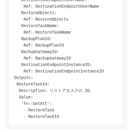
    Ref: DestinationEndpointUserName

   RestoreObjects:

    Ref: RestoreObjects

   RestoreTaskName:

    Ref: RestoreTaskName

   BackupPlanId:

    Ref: BackupPlanId

   BackupGatewayId:

    Ref: BackupGatewayId

   DestinationEndpointInstanceID:

    Ref: DestinationEndpointInstanceID

Outputs:

 RestoreTaskId:

  Description: リストアタスクの ID。

  Value:

   'Fn::GetAtt':

    - RestoreTask

    - RestoreTaskId