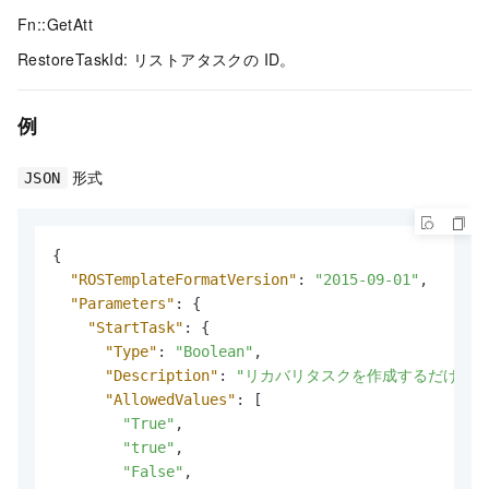
Fn::GetAtt
RestoreTaskId: リストアタスクの ID。
例
形式
JSON
{
"ROSTemplateFormatVersion"
:
"2015-09-01"
,
"Parameters"
:
{
"StartTask"
:
{
"Type"
:
"Boolean"
,
"Description"
:
"リカバリタスクを作成するだけで
"AllowedValues"
:
[
"True"
,
"true"
,
"False"
,