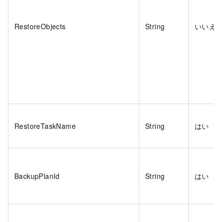
RestoreObjects
String
いいえ
RestoreTaskName
String
はい
BackupPlanId
String
はい