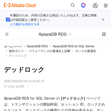
AI 翻訳のため、内容の正確さは保証いたしかねます。正確な情報
は中国語版をご参照ください。
人力翻訳を依頼する
ApsaraDB RDS
ApsaraDB RDS
ApsaraDB RDS for SQL Server
ホームページ
操作ガイド
パフォーマンスの最適化と診断
ロックの最適化
デッドロック
デッドロック
更新日時
2026-06-20 20:55:16
Copy as MD
ApsaraDB RDS for SQL Server の
[デッドロック]
ページで
は、トランザクションの開始時刻、セッション ID、ロックされ
たリソース、デッドロックの種類などの詳細が表示され、デッ