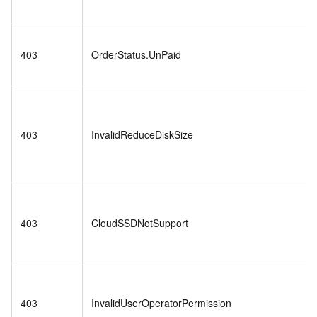
403
OrderStatus.UnPaid
403
InvalidReduceDiskSize
403
CloudSSDNotSupport
403
InvalidUserOperatorPermission