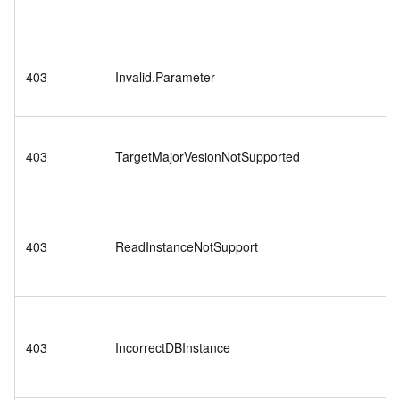
403
Invalid.Parameter
403
TargetMajorVesionNotSupported
403
ReadInstanceNotSupport
403
IncorrectDBInstance