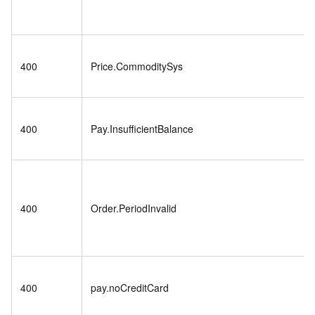
400
Price.CommoditySys
400
Pay.InsufficientBalance
400
Order.PeriodInvalid
400
pay.noCreditCard