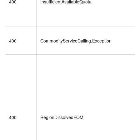
400
InsufficientAvailableQuota
400
CommodityServiceCalling.Exception
400
RegionDissolvedEOM