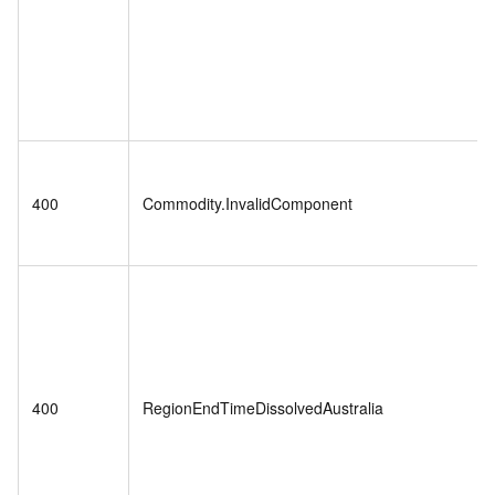
400
Commodity.InvalidComponent
400
RegionEndTimeDissolvedAustralia