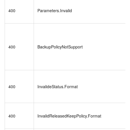
400
Parameters.Invalid
400
BackupPolicyNotSupport
400
InvalideStatus.Format
400
InvalidReleasedKeepPolicy.Format