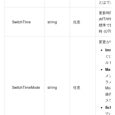
とはでき
更新時間
dd
T
HH:m
SwitchTime
string
任意
標準で指
時 (UT
変更が有
Imme
ぐに
ルト
Main
メン
ラメ
SwitchTimeMode
string
任意
Modif
操作
スウ
Sche
でパ