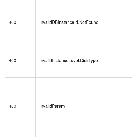
400
InvalidDBInstanceId.NotFound
400
InvalidInstanceLevel.DiskType
400
InvalidParam