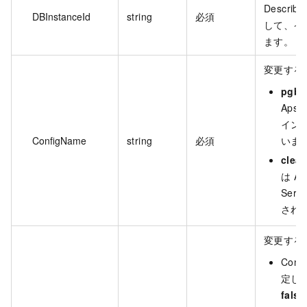
Descri
DBInstanceId
string
必須
して、イン
ます。
変更する
pgbo
Apsa
イン
ConfigName
string
必須
いま
clear
は Ap
Ser
され
変更する
Conf
定し
false