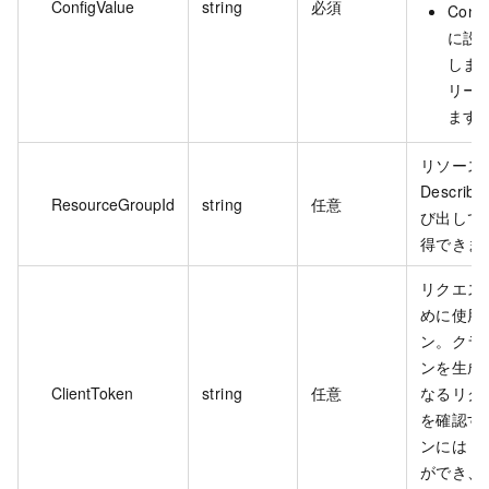
ConfigValue
string
必須
Confi
に設
しま
リー
ます
リソースグ
Describe
ResourceGroupId
string
任意
び出してリ
得できま
リクエス
めに使用
ン。クラ
ンを生成
ClientToken
string
任意
なるリク
を確認す
ンには A
ができ、