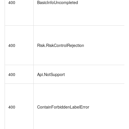
400
BasicInfoUncompleted
400
Risk.RiskControlRejection
400
Api.NotSupport
400
ContainForbiddenLabelError