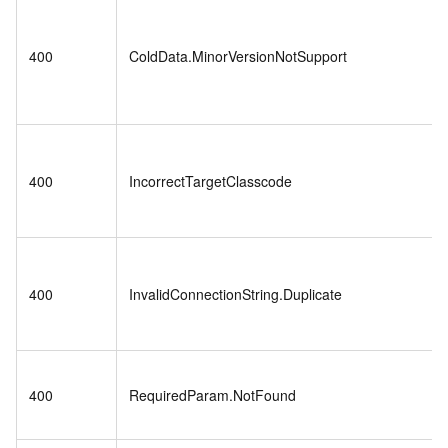
400
ColdData.MinorVersionNotSupport
400
IncorrectTargetClasscode
400
InvalidConnectionString.Duplicate
400
RequiredParam.NotFound