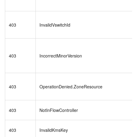
403
InvalidVswitchId
403
IncorrectMinorVersion
403
OperationDenied.ZoneResource
403
NotInFlowController
403
InvalidKmsKey