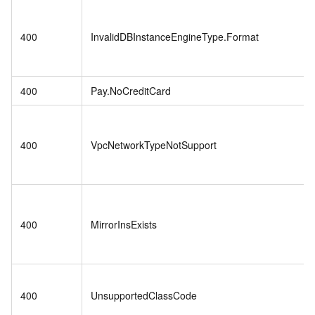
400
InvalidDBInstanceEngineType.Format
400
Pay.NoCreditCard
400
VpcNetworkTypeNotSupport
400
MirrorInsExists
400
UnsupportedClassCode