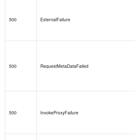
500
ExternalFailure
500
RequestMetaDataFailed
500
InvokeProxyFailure