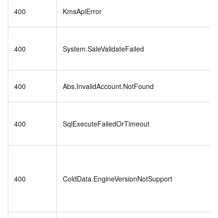
400
KmsApiError
400
System.SaleValidateFailed
400
Abs.InvalidAccount.NotFound
400
SqlExecuteFailedOrTimeout
400
ColdData.EngineVersionNotSupport