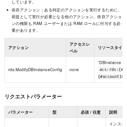
しています。
依存アクション：ある特定のアクションを実行するために、
前提として実行が必要となる他のアクション。依存アクショ
ンの権限も RAM ユーザーまたは RAM ロールに付与する必
要があります。
アクセスレ
アクション
リソースタイプ
ベル
*
DBInstance
rds:ModifyDBInstanceConfig
none
acs:rds:{#r
{#accountId}
リクエストパラメーター
パラメーター
型
必須 / 任意
説明
インスタン