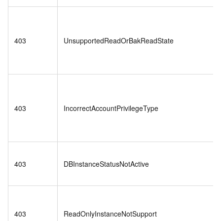
403
UnsupportedReadOrBakReadState
403
IncorrectAccountPrivilegeType
403
DBInstanceStatusNotActive
403
ReadOnlyInstanceNotSupport