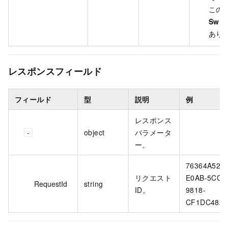
この
Swit
あり
レスポンスフィールド
フィールド
型
説明
例
レスポンス
object
パラメータ
ー。
76364A52-
リクエスト
E0AB-5CC8
RequestId
string
ID。
9818-
CF1DC482C