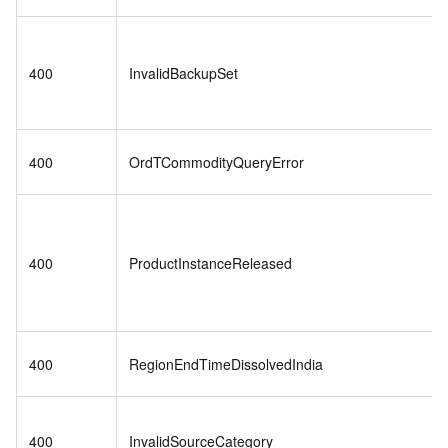
400
InvalidBackupSet
400
OrdTCommodityQueryError
400
ProductInstanceReleased
400
RegionEndTimeDissolvedIndia
400
InvalidSourceCategory