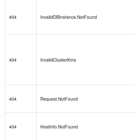
404
InvalidDBInstance.NotFound
404
InvalidClusterKms
404
Request.NotFound
404
HostInfo.NotFound