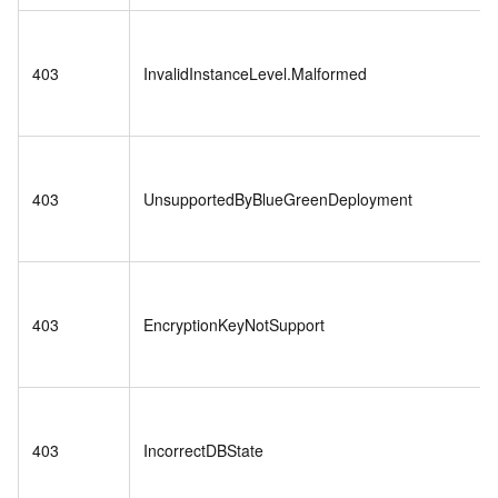
403
InvalidInstanceLevel.Malformed
403
UnsupportedByBlueGreenDeployment
403
EncryptionKeyNotSupport
403
IncorrectDBState