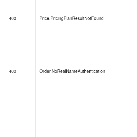
400
Price.PricingPlanResultNotFound
400
Order.NoRealNameAuthentication