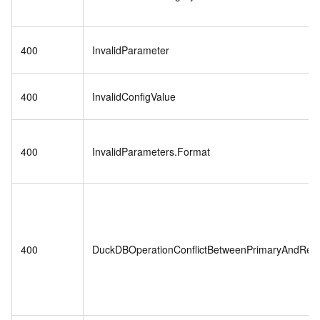
400
InvalidParameter
400
InvalidConfigValue
400
InvalidParameters.Format
400
DuckDBOperationConflictBetweenPrimaryAndRea