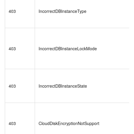
403
IncorrectDBInstanceType
403
IncorrectDBInstanceLockMode
403
IncorrectDBInstanceState
403
CloudDiskEncryptionNotSupport