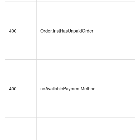
400
Order.InstHasUnpaidOrder
400
noAvailablePaymentMethod