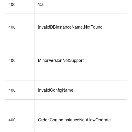
400
%s
400
InvalidDBInstanceName.NotFound
400
MinorVersionNotSupport
400
InvalidConfigName
400
Order.ComboInstanceNotAllowOperate