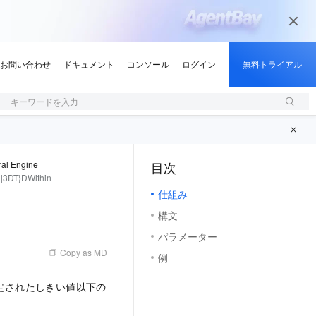
キーワードを入力
al Engine
目次
（1, M）
|3DT}DWithin
仕組み
構文
パラメーター
Copy as MD
例
定されたしきい値以下の