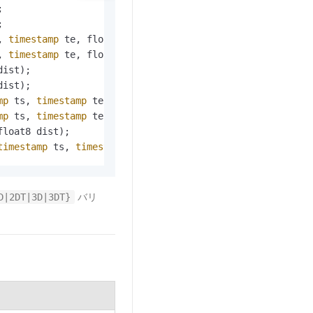




, 
timestamp
 te, float8 dist);

, 
timestamp
 te, float8 dist);

ist);

ist);

mp
 ts, 
timestamp
 te, float8 dist);

mp
 ts, 
timestamp
 te, float8 dist);

loat8 dist);

timestamp
 ts, 
timestamp
 te, float8 dist);
バリ
D|2DT|3D|3DT}