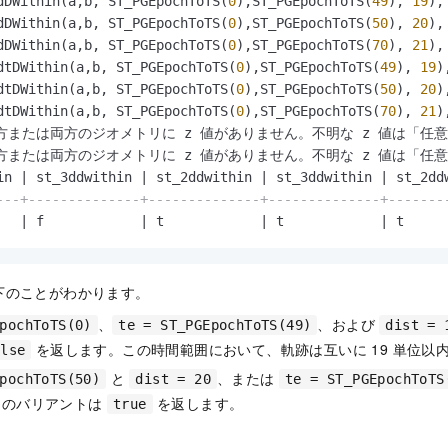
dDWithin(a,b, ST_PGEpochToTS(
0
),ST_PGEpochToTS(
49
), 
19
),
dDWithin(a,b, ST_PGEpochToTS(
0
),ST_PGEpochToTS(
50
), 
20
),
dDWithin(a,b, ST_PGEpochToTS(
0
),ST_PGEpochToTS(
70
), 
21
),
dtDWithin(a,b, ST_PGEpochToTS(
0
),ST_PGEpochToTS(
49
), 
19
)
dtDWithin(a,b, ST_PGEpochToTS(
0
),ST_PGEpochToTS(
50
), 
20
)
dtDWithin(a,b, ST_PGEpochToTS(
0
),ST_PGEpochToTS(
70
), 
21
)
  一方または両方のジオメトリに z 値がありません。不明な z 値は「任
  一方または両方のジオメトリに z 値がありません。不明な z 値は「任
in 
|
 st_3ddwithin 
|
 st_2ddwithin 
|
 st_3ddwithin 
|
 st_2dd
---+--------------+--------------+--------------+-------
   
|
 f            
|
 t            
|
 t            
|
 t     
下のことがわかります。
、
、および
pochToTS(0)
te = ST_PGEpochToTS(49)
dist = 
を返します。この時間範囲において、軌跡は互いに 19 単位以
alse
と
、または
pochToTS(50)
dist = 20
te = ST_PGEpochToTS
てのバリアントは
を返します。
true