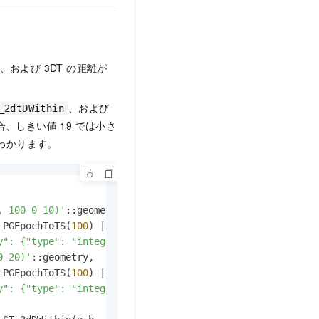
および 3DT の距離が
、および
_2dtDWithin
、しきい値 19 では小さ
がわかります。
, 100 0 10)'
::geometry,

_PGEpochToTS(
100
) 
||
')'
)::tsrange,

y": {"type": "integer", "length": 2,"nullable" : true,"v
0 20)'
::geometry,

_PGEpochToTS(
100
) 
||
')'
)::tsrange,

y": {"type": "integer", "length": 2,"nullable" : true,"v