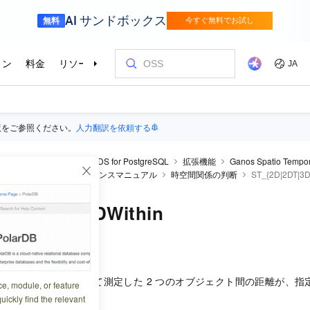
版をご参照ください。
人力翻訳を依頼する
raDB RDS
ApsaraDB RDS for PostgreSQL
拡張機能
Ganos Spatio Tempor
 リファレンス
SQLリファレンスマニュアル
時空間関係の判断
ST_{2D|2DT|3D
DT|3D|3DT}DWithin
1:12:07
または時空間軸に沿って測定した 2 つのオブジェクト間の距離が、指
ce, module, or feature
します。
uickly find the relevant