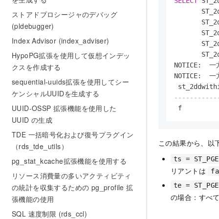
SELECT
 ST_2
       ST_2
ストアドプロシージャのデバッグ
       ST_2
(pldebugger)
       ST_2
Index Advisor (index_adviser)
       ST_2
       ST_2
HypoPG拡張を使用して仮想インデッ
NOTICE:
クスを作成する
NOTICE:
sequential-uuids拡張を使用してシー
 st_2ddwith
ケンシャルUUIDを生成する
-----------
UUID-OSSP 拡張機能を使用した
 f         
UUID の生成
TDE 一括暗号化および復号プラグイン
この結果から、以
（rds_tde_utils）
ts = ST_PGE
pg_stat_kcache拡張機能を使用する
リアントは
f
リソース消費量の多いアクティビティ
te = ST_PGE
の統計を収集するための pg_profile 拡
の場合：すべ
張機能の使用
SQL 速度制限 (rds_ccl)