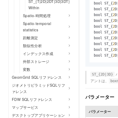
ST_{T|2D|2DT|3D|3DT}
bool ST_{
2
D
Within
bool ST_{
2
D
bool ST_{
2
D
Spatio-時間処理
bool ST_{
2
D
Spatio-temporal
bool ST_{
2
D
statistics
bool ST_{
2
D
距離測定
bool ST_{
2
D
bool ST_{
2
D
類似性分析
bool ST_{
2
D
インデックス作成
bool ST_{
2
D
外部ストレージ
変数
バ
ST_{2D|3D}
GeomGrid SQLリファレンス
アントは、
box
ジオメトリピラミッドSQLリフ
ァレンス
パラメーター
FDW SQLリファレンス
マップサービス
パラメーター
デスクトップアプリケーション