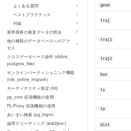
よくある質問
geom
ベストプラクティス
traj
付録
業界固有の垂直データの照会
traj1
他の種類のデータベースへのアク
セス
クロスデータベース操作 (dblink、
traj2
postgres_fdw)
オンラインパーティショニング機能
box
(rds_online_migrate)
カーディナリティ推定 (hll)
ts
pg_cron 拡張機能の使用
PL/Proxy 拡張機能の使用
te
あいまい検索 (pg_bigm)
論理デコーディング (wal2json)
dist