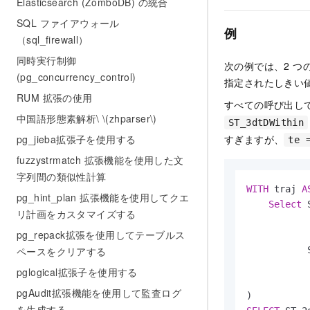
Elasticsearch (ZomboDB) の統合
SQL ファイアウォール
例
（sql_firewall）
同時実行制御
次の例では、2 つ
(pg_concurrency_control)
指定されたしきい
RUM 拡張の使用
すべての呼び出し
中国語形態素解析\ \(zhparser\)
ST_3dtDWithin
すぎますが、
pg_jieba拡張子を使用する
te 
fuzzystrmatch 拡張機能を使用した文
字列間の類似性計算
WITH
 traj 
A
pg_hint_plan 拡張機能を使用してクエ
Select
 
リ計画をカスタマイズする
           
pg_repack拡張を使用してテーブルス
           
ペースをクリアする
           
pglogical拡張子を使用する
pgAudit拡張機能を使用して監査ログ
を生成する