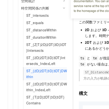
空間統計
documentation. You can als
service name at the top of 
時空間関係の判断
仕組み
to the homepage of the clo
ST_intersects
この関数ファミリ
ST_equals
2D
および
3D
ST_distanceWithin
します。時間
ST_durationWithin
2DT
および
3
ST_{Z|T|2D|2DT|3D|3DT
にあるかどう
}Intersects
ST_{2D|2DT|3D|3DT}Int
と
が指
ts
te
ersects_IndexLeft
がない場合は
te
ST_{2D|2DT|3D|3DT}DW
ST_DistanceW
ithin
方の入力が軌跡
ST_{2D|2DT|3D|3DT}DW
ithin_IndexLeft
構文
ST_{T|2D|2DT|3D|3DT}
Contains