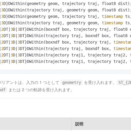
|
3
D}DWithin(geometry geom, trajectory traj, float8 dist);
|
3
D}DWithin(trajectory traj, geometry geom, float8 dist);
|
3
D}DWithin(geometry geom, trajectory traj, 
timestamp
 ts
|
3
D}DWithin(trajectory traj, geometry geom, 
timestamp
 ts
|
2
DT
|
3
D
|
3
DT}DWithin(boxndf box, trajectory traj, float8 d
|
2
DT
|
3
D
|
3
DT}DWithin(trajectory traj, boxndf box, float8 d
|
2
DT
|
3
D
|
3
DT}DWithin(boxndf box, trajectory traj, 
timesta
|
2
DT
|
3
D
|
3
DT}DWithin(trajectory traj, boxndf box, 
timesta
|
2
DT
|
3
D
|
3
DT}DWithin(trajectory traj1, trajectory traj2, f
|
2
DT
|
3
D
|
3
DT}DWithin(trajectory traj1, trajectory traj2, 
リアントは、入力の 1 つとして
を受け入れます。
geometry
ST_{2
または 2 つの軌跡を受け入れます。
ndf
説明