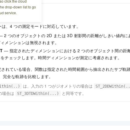
o click the cloud
the drop-down list to go
ud service.
ーは、4 つの測定モードに対応しています。
— 2 つのオブジェクトの 2D または 3D 射影間の距離がしきい値内
ディメンションは無視されます。
DT
— 指定されたディメンションにおける 2 つのオブジェクト間の距
かをチェックします。時間ディメンションが測定に考慮されます。
定されている場合、関数は指定された時間範囲から抽出されたサブ軌
、完全な軌跡を比較します。
は、入力の 1 つがジオメトリの場合は
ithin(..)
ST_2DDWithin(.
の場合は
と同等です。
ST_3DTDWithin(...)