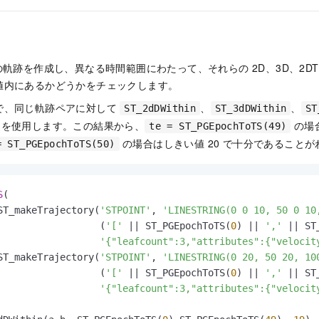
の軌跡を作成し、異なる時間範囲にわたって、それらの 2D、3D、2DT、
値内にあるかどうかをチェックします。
で、同じ軌跡ペアに対して
、
、
ST_2dDWithin
ST_3dDWithin
ST
を使用します。この結果から、
の場合
te = ST_PGEpochToTS(49)
の場合はしきい値 20 で十分であること
= ST_PGEpochToTS(50)
S
(

ST_makeTrajectory(
'STPOINT'
, 
'LINESTRING(0 0 10, 50 0 10
                  (
'['
||
 ST_PGEpochToTS(
0
) 
||
','
||
 ST
'{"leafcount":3,"attributes":{"velocit
ST_makeTrajectory(
'STPOINT'
, 
'LINESTRING(0 20, 50 20, 10
                  (
'['
||
 ST_PGEpochToTS(
0
) 
||
','
||
 ST
'{"leafcount":3,"attributes":{"velocit