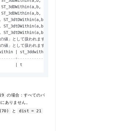
 ST_3dDWithin(a,b, ST_PGEpochToTS(
0
),ST_PGEpochToTS(
49
),
 ST_3dDWithin(a,b, ST_PGEpochToTS(
0
),ST_PGEpochToTS(
50
),
 ST_3dDWithin(a,b, ST_PGEpochToTS(
0
),ST_PGEpochToTS(
70
),
, ST_3dtDWithin(a,b, ST_PGEpochToTS(
0
),ST_PGEpochToTS(
49
, ST_3dtDWithin(a,b, ST_PGEpochToTS(
0
),ST_PGEpochToTS(
50
, ST_3dtDWithin(a,b, ST_PGEpochToTS(
0
),ST_PGEpochToTS(
70
意の値」として扱われます。

意の値」として扱われます。

within 
|
 st_3ddwithin 
|
 st_2dtdwithin 
|
 st_3dtdwithin 
|
 
-------+--------------+---------------+---------------+-
       
|
 t            
|
 f             
|
 f             
|
 
の場合：すべてのバ
19
内にありません。
と
(70)
dist = 21