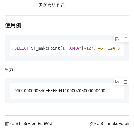
要があります。
使用例
SELECT
 ST_makePoint(
1
, 
ARRAY
[
-127
, 
45
, 
124.0
, 
4.0
]
出力:
010100000064CEFFFF94110000703000000400
前へ:
ST_SrFromEsriWkt
次へ:
ST_makePatch