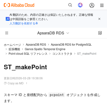
AI 翻訳のため、内容の正確さは保証いたしかねます。正確な情報
は中国語版をご参照ください。
人力翻訳を依頼する
ApsaraDB RDS
ApsaraDB RDS
ApsaraDB RDS for PostgreSQL
ホームページ
拡張機能
Ganos Spatio Temporal Engine
Point cloud SQL リファレンス
コンストラクタ
ST_makePoint
ST_makePoint
更新日時
2026-03-28 19:38:06
Copy as MD
スキーマ ID と座標配列から
オブジェクトを作成し
pcpoint
ます。