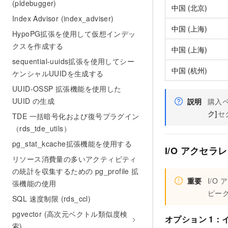
(pldebugger)
中国 (北京)
Index Advisor (index_adviser)
中国 (上海)
HypoPG拡張を使用して仮想インデッ
クスを作成する
中国 (上海)
sequential-uuids拡張を使用してシー
中国 (杭州)
ケンシャルUUIDを生成する
UUID-OSSP 拡張機能を使用した
UUID の生成
説明
購入
ク]
セ
TDE 一括暗号化および復号プラグイン
（rds_tde_utils）
pg_stat_kcache拡張機能を使用する
I/O アクセ
リソース消費量の多いアクティビティ
の統計を収集するための pg_profile 拡
重要
I/O
張機能の使用
ピー
SQL 速度制限 (rds_ccl)
pgvector (高次元ベクトル類似度検
オプション 1
索)