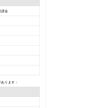
量課金
があります：