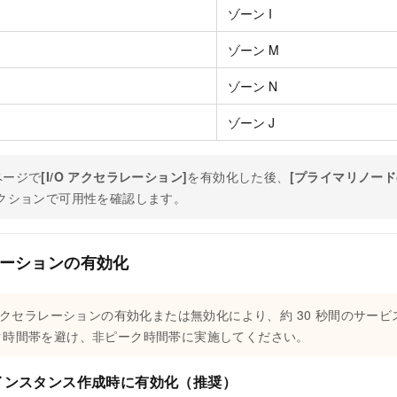
ゾーン I
ゾーン M
ゾーン N
ゾーン J
ページで
[I/O アクセラレーション]
を有効化した後、
[プライマリノー
クションで可用性を確認します。
ラレーションの有効化
 アクセラレーションの有効化または無効化により、約 30 秒間のサー
ク時間帯を避け、非ピーク時間帯に実施してください。
：インスタンス作成時に有効化（推奨）