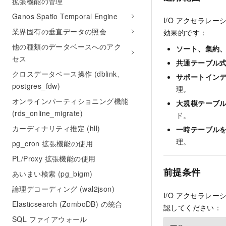
拡張機能の管理
Ganos Spatio Temporal Engine
I/O アクセラレ
業界固有の垂直データの照会
効果的です：
他の種類のデータベースへのアク
ソート、集約
セス
共通テーブル式
クロスデータベース操作 (dblink、
サポートイン
postgres_fdw)
理。
オンラインパーティショニング機能
大規模テーブ
(rds_online_migrate)
ド。
カーディナリティ推定 (hll)
一時テーブル
理。
pg_cron 拡張機能の使用
PL/Proxy 拡張機能の使用
前提条件
あいまい検索 (pg_bigm)
論理デコーディング (wal2json)
I/O アクセラレ
Elasticsearch (ZomboDB) の統合
認してください：
SQL ファイアウォール