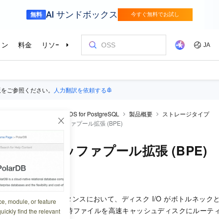
版をご参照ください。
人力翻訳を依頼する
raDB RDS
ApsaraDB RDS for PostgreSQL
製品概要
ストレージタイプ
ーマンスディスク
バッファプール拡張 (BPE)
stgreSQL バッファプール拡張 (BPE)
0:27:37
S for PostgreSQL インスタンスにおいて、ディスク I/O がボトルネッ
ce, module, or feature
一時テーブルおよび一時ファイルを高速キャッシュディスクにルーテ
uickly find the relevant