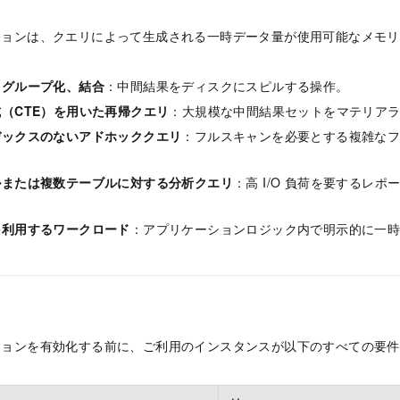
ーションは、クエリによって生成される一時データ量が使用可能なメモ
、グループ化、結合
：中間結果をディスクにスピルする操作。
（CTE）を用いた再帰クエリ
：大規模な中間結果セットをマテリアライ
デックスのないアドホッククエリ
：フルスキャンを必要とする複雑な
ルまたは複数テーブルに対する分析クエリ
：高 I/O 負荷を要するレ
を利用するワークロード
：アプリケーションロジック内で明示的に一
ーションを有効化する前に、ご利用のインスタンスが以下のすべての要