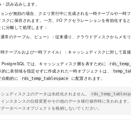
み・読み込みします。
ーションが無効の場合、クエリ実行中に生成される一時テーブルや一時
スクに保存されます。一方、I/O アクセラレーションを有効化する
とに分離して処理します：
（通常のテーブル、ビュー）：従来通り、クラウドディスクからメモ
一時テーブルおよび一時ファイル）：キャッシュディスクに対して直
S for PostgreSQL では、キャッシュディスク層を表すために
rds_temp
示的に表領域を指定せずに作成された一時オブジェクトは、
temp_ta
で自動的に
に配置されます。
rds_temp_tablespace
ッシュディスク上のデータは永続化されません。
rds_temp_tablesp
、インスタンスの仕様変更やその他のデータ移行操作時に失われます
なデータベースオブジェクトを格納しないでください。