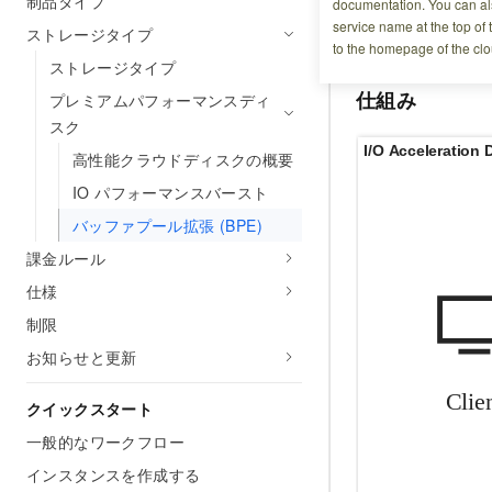
制品タイプ
documentation. You can als
パフォーマンスを最
service name at the top of 
要です。
ストレージタイプ
to the homepage of the clo
ストレージタイプ
仕組み
プレミアムパフォーマンスディ
スク
高性能クラウドディスクの概要
IO パフォーマンスバースト
バッファプール拡張 (BPE)
課金ルール
仕様
制限
お知らせと更新
クイックスタート
一般的なワークフロー
インスタンスを作成する