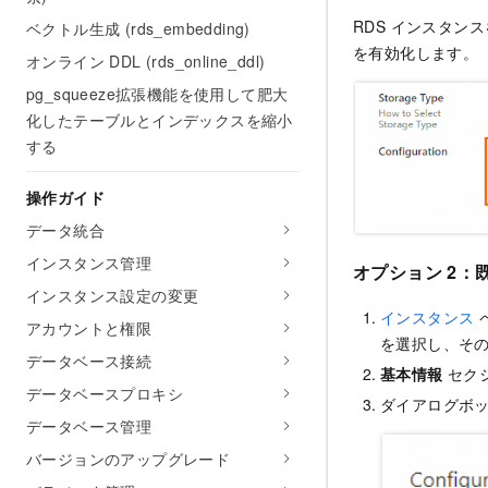
RDS インスタ
ベクトル生成 (rds_embedding)
を有効化します。
オンライン DDL (rds_online_ddl)
pg_squeeze拡張機能を使用して肥大
化したテーブルとインデックスを縮小
する
操作ガイド
データ統合
インスタンス管理
オプション 2：
インスタンス設定の変更
インスタンス
アカウントと権限
を選択し、その
データベース接続
基本情報
セク
データベースプロキシ
ダイアログボ
データベース管理
バージョンのアップグレード