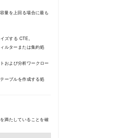
リ容量を上回る場合に最も
ズする CTE。
フィルターまたは集約処
ポートおよび分析ワークロー
時テーブルを作成する処
件を満たしていることを確