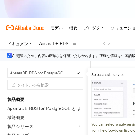
ドキュメント
ApsaraDB RDS
AI 翻訳のため、内容の正確さは保証いたしかねます。正確な情報は中国語
Apsa
ホームページ
ApsaraDB RDS for PostgreSQL
Select a sub-service
プレミアムパフォ
RDS Po
製品概要
ApsaraDB RDS for PostgreSQL とは
更新日時
2026-03-28 2
機能概要
ApsaraDB RD
You can select a sub-servi
製品シリーズ
レーション機能は
from the drop-down list to q