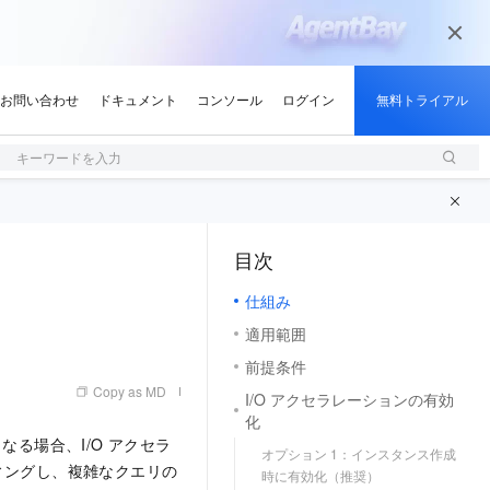
キーワードを入力
目次
（1, M）
仕組み
適用範囲
前提条件
Copy as MD
I/O アクセラレーションの有効
化
クとなる場合、I/O アクセラ
オプション 1：インスタンス作成
ィングし、複雑なクエリの
時に有効化（推奨）