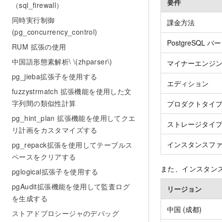
要件
（sql_firewall）
同時実行制御
課金方法
(pg_concurrency_control)
PostgreSQL 
RUM 拡張の使用
中国語形態素解析\ \(zhparser\)
マイナーエンジ
pg_jieba拡張子を使用する
エディション
fuzzystrmatch 拡張機能を使用した文
字列間の類似性計算
プロダクトタイ
pg_hint_plan 拡張機能を使用してクエ
ストレージタイ
リ計画をカスタマイズする
インスタンスフ
pg_repack拡張を使用してテーブルス
ペースをクリアする
また、インスタン
pglogical拡張子を使用する
pgAudit拡張機能を使用して監査ログ
リージョン
を生成する
中国 (成都)
ストアドプロシージャのデバッグ