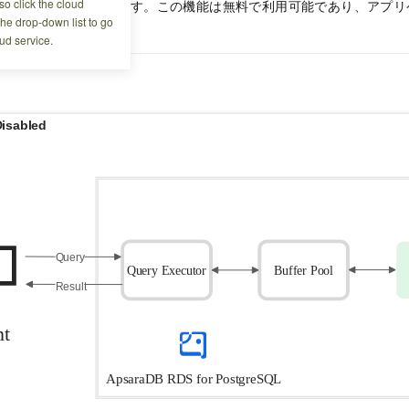
o click the cloud
大 100 % 向上させます。この機能は無料で利用可能であり、アプ
the drop-down list to go
ud service.