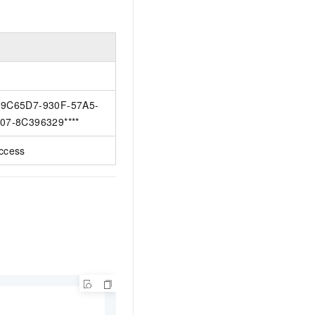
9C65D7-930F-57A5-
07-8C396329****
ccess