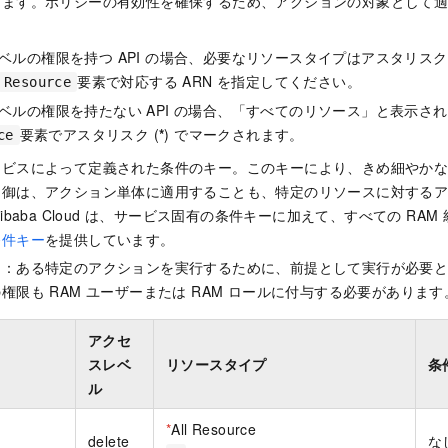
きます。ポリシーの有効性を確保するため、アクションの対象として
ベルの権限を持つ API の場合、必要なリソースタイプはアスタリスク 
要素で対応する ARN を指定してください。
Resource
ベルの権限を持たない API の場合、「すべてのリソース」と表示さ
要素でアスタリスク (
*
) でマークされます。
ce
ービスによって定義された条件のキー。このキーにより、きめ細やか
制御は、アクション単体に適用することも、特定のリソースに対する
ibaba Cloud は、サービス固有の条件キーに加えて、すべての RA
条件キー
を提供しています。
ン：ある特定のアクションを実行するために、前提として実行が必要
権限も RAM ユーザーまたは RAM ロールに付与する必要があります
アクセ
スレベ
リソースタイプ
条
ル
*
All Resource
delete
な