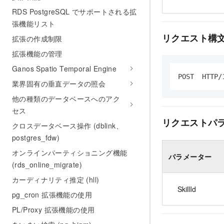
RDS PostgreSQL でサポートされる拡
張機能リスト
リクエスト構
拡張の作成制限
拡張機能の管理
Ganos Spatio Temporal Engine
POST  HTTP/
業界固有の垂直データの照会
他の種類のデータベースへのアク
セス
リクエストパ
クロスデータベース操作 (dblink、
postgres_fdw)
オンラインパーティショニング機能
パラメーター
(rds_online_migrate)
カーディナリティ推定 (hll)
SkillId
pg_cron 拡張機能の使用
PL/Proxy 拡張機能の使用