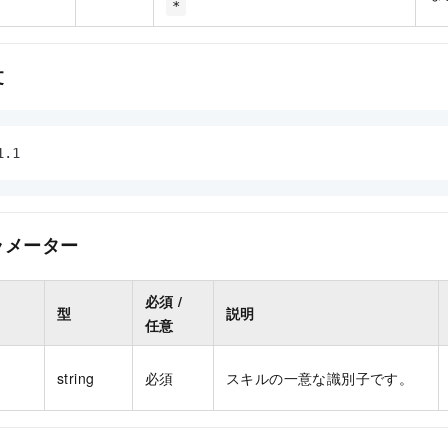
*
文
1.1
ラメーター
必須 /
型
説明
任意
string
必須
スキルの一意な識別子です。