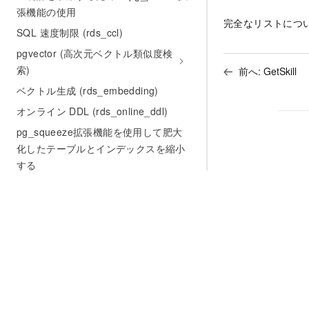
張機能の使用
完全なリストにつ
SQL 速度制限 (rds_ccl)
pgvector (高次元ベクトル類似度検
索)
前へ:
GetSkill
ベクトル生成 (rds_embedding)
オンライン DDL (rds_online_ddl)
pg_squeeze拡張機能を使用して肥大
化したテーブルとインデックスを縮小
する
操作ガイド
データ統合
インスタンス管理
インスタンス設定の変更
アカウントと権限
データベース接続