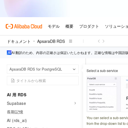
ホワイトリストの設定
パブリックエンドポイントの申請また
は解放
PostgreSQL インスタンスへの接続
DuckDB 分析アクセラレーション
ドキュメント
ApsaraDB RDS
プライマリインスタンスでの DuckDB
AI 翻訳のため、内容の正確さは保証いたしかねます。正確な情報は中国語
の有効化
DuckDB 分析インスタンス
Apsa
ホームページ
ApsaraDB RDS for PostgreSQL
Select a sub-service
スキル
DeleteSk
DuckDB によるクエリの高速化
DuckDB 性能テスト
DeleteSkil
AI 用 RDS
更新日時
2026-04-29 1
Supabase
長期記憶
指定されたスキル
You can select a sub-servi
AI (rds_ai)
from the drop-down list to q