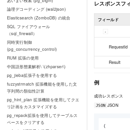
あいまい検索 (pg_bigm)
レスポンスフ
論理デコーディング (wal2json)
Elasticsearch (ZomboDB) の統合
フィールド
SQL ファイアウォール
（sql_firewall）
同時実行制御
RequestId
(pg_concurrency_control)
RUM 拡張の使用
Result
中国語形態素解析\ \(zhparser\)
pg_jieba拡張子を使用する
例
fuzzystrmatch 拡張機能を使用した文
字列間の類似性計算
成功レスポンス
pg_hint_plan 拡張機能を使用してクエ
JSON
JSON
リ計画をカスタマイズする
pg_repack拡張を使用してテーブルス
ペースをクリアする
{