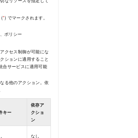
適切なリソースを指定して
(
*
) でマークされます。
れ、ポリシー
なアクセス制御が可能にな
アクションに適用すること
M 統合サービスに適用可能
となる他のアクション。依
。
依存ア
件キー
クショ
ン
し
なし