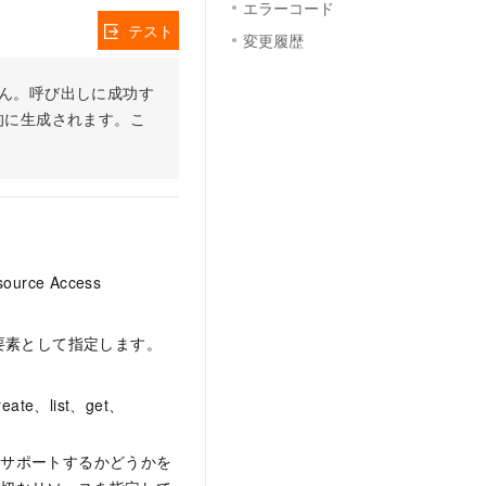
エラーコード
テスト
変更履歴
りません。呼び出しに成功す
的に生成されます。こ
ce Access
要素として指定します。
、list、get、
をサポートするかどうかを