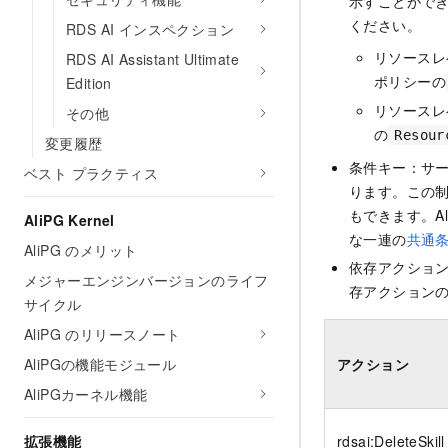
示すことがで
ください。
RDS AI インスペクション
リソースレ
RDS AI Assistant Ultimate
ポリシーの
Edition
リソースレ
その他
の
Resour
変更履歴
条件キー：サ
ベスト プラクティス
ります。この
もできます。Al
AliPG Kernel
な一連の
共通
AliPG のメリット
依存アクショ
メジャーエンジンバージョンのライフ
存アクションの
サイクル
AliPG のリリースノート
AliPGの機能モジュール
アクション
AliPGカーネル機能
拡張機能
rdsai:DeleteSkill