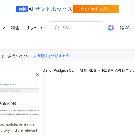
版をご参照ください。
人力翻訳を依頼する
raDB RDS
ApsaraDB RDS for PostgreSQL
AI 用 RDS
RDS AI API レフ
ill
l
3:03:57
を削除します。
ce, module, or feature
uickly find the relevant