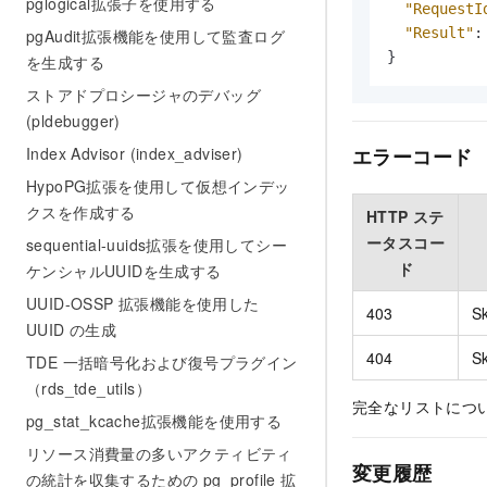
pglogical拡張子を使用する
"RequestI
"Result"
:
pgAudit拡張機能を使用して監査ログ
}
を生成する
ストアドプロシージャのデバッグ
(pldebugger)
エラーコード
Index Advisor (index_adviser)
HypoPG拡張を使用して仮想インデッ
クスを作成する
HTTP ステ
ータスコー
sequential-uuids拡張を使用してシー
ド
ケンシャルUUIDを生成する
UUID-OSSP 拡張機能を使用した
403
Sk
UUID の生成
404
Sk
TDE 一括暗号化および復号プラグイン
（rds_tde_utils）
完全なリストにつ
pg_stat_kcache拡張機能を使用する
リソース消費量の多いアクティビティ
変更履歴
の統計を収集するための pg_profile 拡