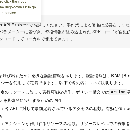
o click the cloud
ください
the drop-down list to go
ud service.
 OpenAPI Explorer でお試しください。手作業による署名は必要あ
パラメーターに基づき、資格情報が組み込まれた SDK コードが自動
ンロードしてローカルで使用できます。
 を呼び出すために必要な認証情報を示します。認証情報は、RAM (Resour
t) ポリシーを使用して定義できます。以下で各列名について説明します。
特定のリソースに対して実行可能な操作。ポリシー構文では
Action
ョンを具体的に実行するための API。
各 API に対して事前定義されているアクセスの種類。有効な値：create
te。
プ：アクションが作用するリソースの種類。リソースレベルでの権限