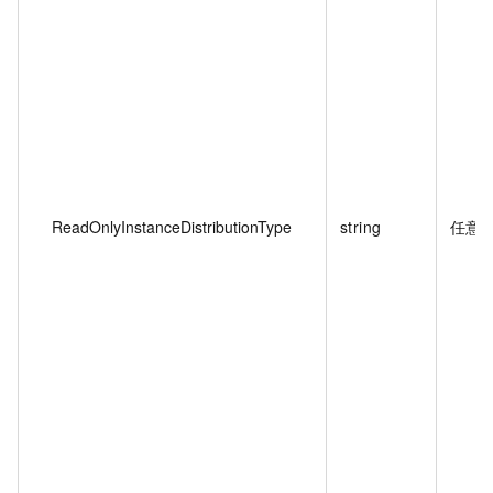
ReadOnlyInstanceDistributionType
string
任意