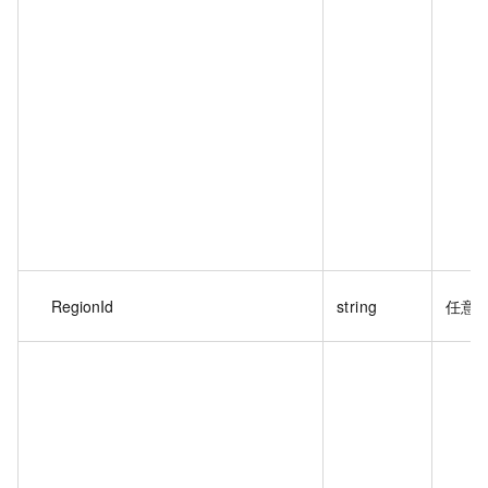
RegionId
string
任意