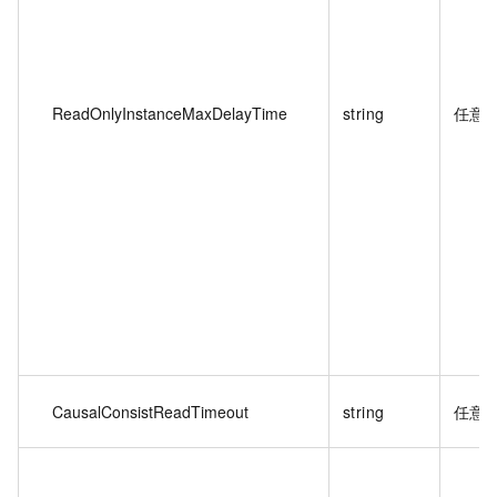
ReadOnlyInstanceMaxDelayTime
string
任意
CausalConsistReadTimeout
string
任意