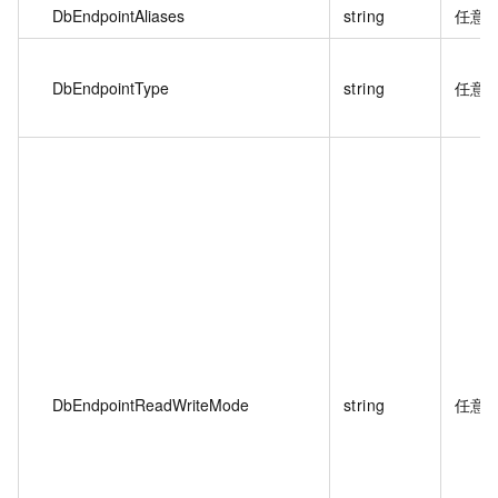
DbEndpointAliases
string
任意
DbEndpointType
string
任意
DbEndpointReadWriteMode
string
任意