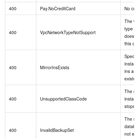
400
Pay.NoCreditCard
No cred
The vp
type in
400
VpcNetworkTypeNotSupport
does no
this op
Specif
instanc
400
MirrorInsExists
ins alr
existed
The sp
400
UnsupportedClassCode
instanc
stops se
The spe
databa
400
InvalidBackupSet
not exis