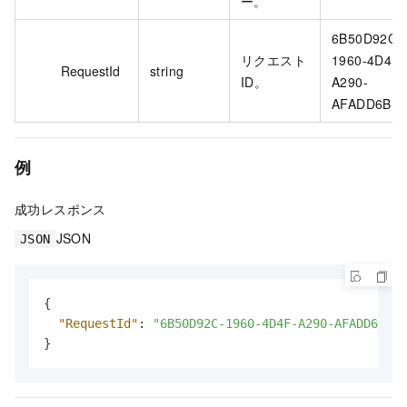
ー。
6B50D92C-
リクエスト
1960-4D4F-
RequestId
string
ID。
A290-
AFADD6B1
例
成功レスポンス
JSON
JSON
{
"RequestId"
:
"6B50D92C-1960-4D4F-A290-AFADD6B1A5
}