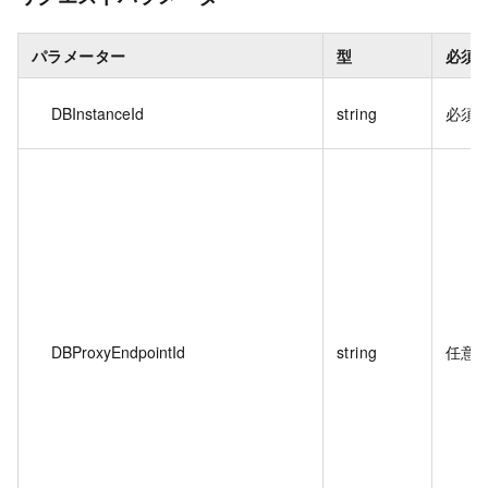
パラメーター
型
必須 
DBInstanceId
string
必須
DBProxyEndpointId
string
任意