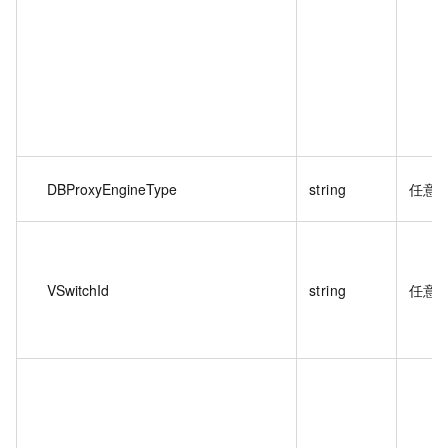
DBProxyEngineType
string
任意
VSwitchId
string
任意