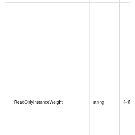
ReadOnlyInstanceWeight
string
任意