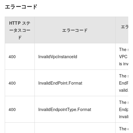
エラーコード
HTTP ステ
エラ
ータスコー
エラーコード
ド
The spe
400
InvalidVpcInstanceId
VPC in
is inval
The spe
400
InvalidEndPoint.Format
EndPoin
valid.
The spe
400
InvalidEndpointType.Format
Endpoi
invalid.
The cu