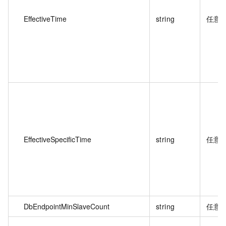
EffectiveTime
string
任意
EffectiveSpecificTime
string
任意
DbEndpointMinSlaveCount
string
任意