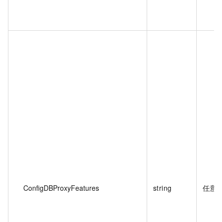
ConfigDBProxyFeatures
string
任意