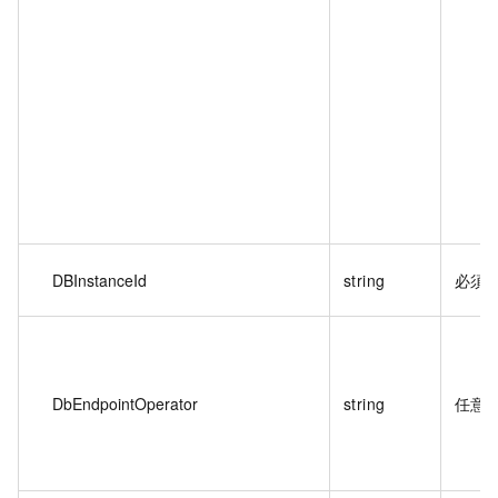
DBInstanceId
string
必須
DbEndpointOperator
string
任意