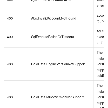
error.
account
400
Abs.InvalidAccount.NotFound
found.
sql co
400
SqlExecuteFailedOrTimeout
executi
or time
The cu
instanc
400
ColdData.EngineVersionNotSupport
version
suppor
coldDa
The cu
instanc
400
ColdData.MinorVersionNotSupport
version
suppor