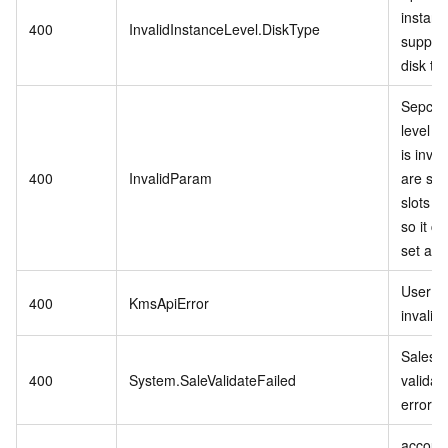
instanc
400
InvalidInstanceLevel.DiskType
support
disk ty
Sepcifi
level P
is inva
400
InvalidParam
are stil
slots in
so it c
set as r
User se
400
KmsApiError
invalid.
Sales 
400
System.SaleValidateFailed
validat
error.
account