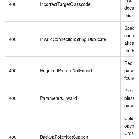
instanc
400
IncorrectTargetClasscode
does no
this op
Specifi
connect
400
InvalidConnectionString.Duplicate
already
the RD
Require
400
RequiredParam.NotFound
param i
found.
Paramet
400
Parameters.Invalid
please 
parame
Cold Da
open w
CrossB
400
BackupPolicyNotSupport