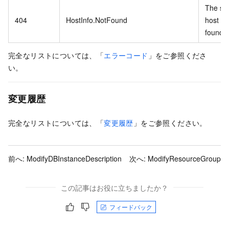
The spe
404
HostInfo.NotFound
host inf
found.
完全なリストについては、「
エラーコード
」をご参照くださ
い。
変更履歴
完全なリストについては、「
変更履歴
」をご参照ください。
前へ:
ModifyDBInstanceDescription
次へ:
ModifyResourceGroup
この記事はお役に立ちましたか？
フィードバック