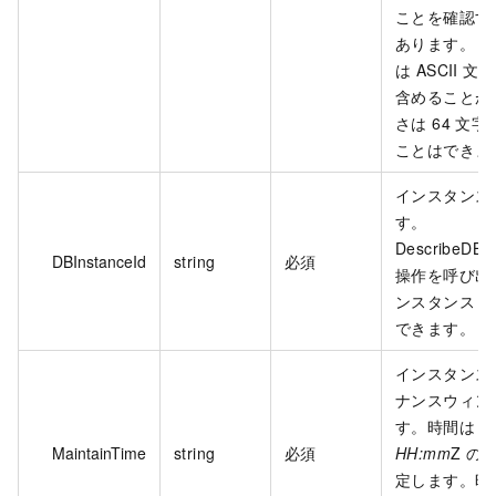
ことを確認す
あります。ト
は ASCII 
含めることが
さは 64 文
ことはできま
インスタンス I
す。
DescribeDBIn
DBInstanceId
string
必須
操作を呼び出
ンスタンス I
できます。
インスタンス
ナンスウィン
す。時間は
H
MaintainTime
string
必須
HH:mm
Z の
定します。時