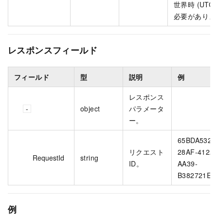
世界時 (UTC
必要がありま
レスポンスフィールド
フィールド
型
説明
例
レスポンス
object
パラメータ
ー。
65BDA532-
リクエスト
28AF-4122-
RequestId
string
ID。
AA39-
B382721EE
例