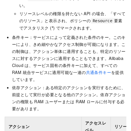
い。
リソースレベルの権限を持たない API の場合、「すべて
のリソース」と表示され、ポリシーの
要素
Resource
でアスタリスク (
*
) でマークされます。
条件キー：サービスによって定義された条件のキー。このキ
ーにより、きめ細やかなアクセス制御が可能になります。こ
の制御は、アクション単体に適用することも、特定のリソー
スに対するアクションに適用することもできます。Alibaba
Cloud は、サービス固有の条件キーに加えて、すべての
RAM 統合サービスに適用可能な一連の
共通条件キー
を提供
しています。
依存アクション：ある特定のアクションを実行するために、
前提として実行が必要となる他のアクション。依存アクショ
ンの権限も RAM ユーザーまたは RAM ロールに付与する必
要があります。
アクセスレ
アクション
リソー
ベル