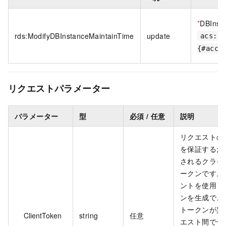
*
DBInst
rds:ModifyDBInstanceMaintainTime
update
acs:rd
{#acco
リクエストパラメーター
パラメーター
型
必須 / 任意
説明
リクエストの
を保証するた
されるクライ
ークンです。
ントを使用し
ンを生成でき
トークンが異
ClientToken
string
任意
エスト間で一