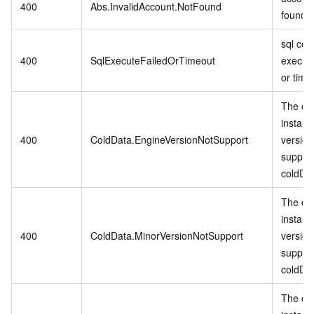
400
Abs.InvalidAccount.NotFound
found.
sql co
400
SqlExecuteFailedOrTimeout
executi
or time
The cu
instanc
400
ColdData.EngineVersionNotSupport
version
suppor
coldDa
The cu
instanc
400
ColdData.MinorVersionNotSupport
version
suppor
coldDa
The cu