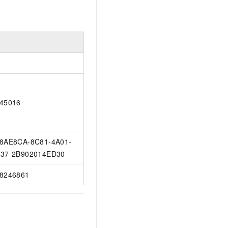
45016
8AE8CA-8C81-4A01-
37-2B902014ED30
8246861