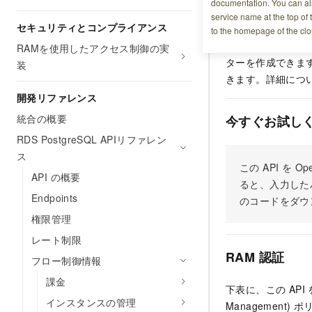
documentation. You can als
操作説明
service name at the top of 
セキュリティとコンプライアンス
to the homepage of the clo
専用クラスターを
RAMを使用したアクセス制御の実
ターを作成できま
装
きます。詳細につ
開発リファレンス
統合の概要
今すぐお試し
RDS PostgreSQL APIリファレン
ス
この API を
API の概要
ると、入力した
Endpoints
のコードをダウ
権限管理
レート制限
RAM 認証
フロー制御情報
課金
下表に、この API
インスタンスの管理
Managemen