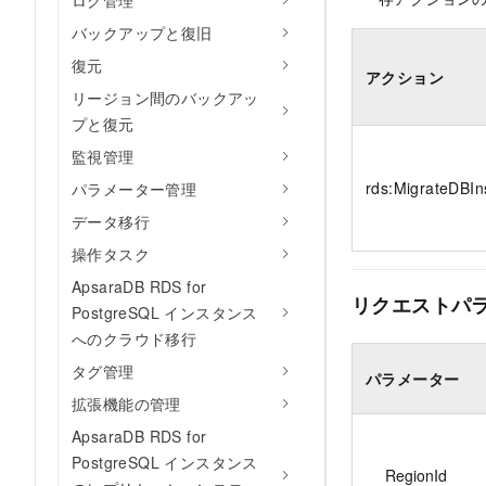
ログ管理
バックアップと復旧
復元
アクション
リージョン間のバックアッ
プと復元
監視管理
rds:MigrateDBIn
パラメーター管理
データ移行
操作タスク
ApsaraDB RDS for
リクエストパ
PostgreSQL インスタンス
へのクラウド移行
タグ管理
パラメーター
拡張機能の管理
ApsaraDB RDS for
PostgreSQL インスタンス
RegionId