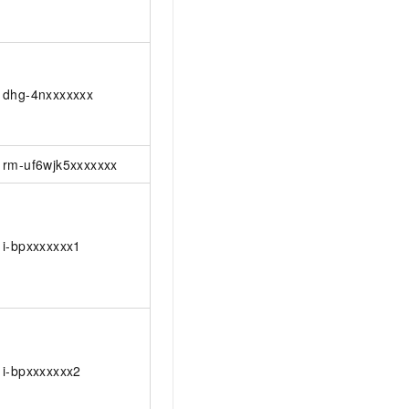
dhg-4nxxxxxxx
rm-uf6wjk5xxxxxxx
i-bpxxxxxxx1
i-bpxxxxxxx2