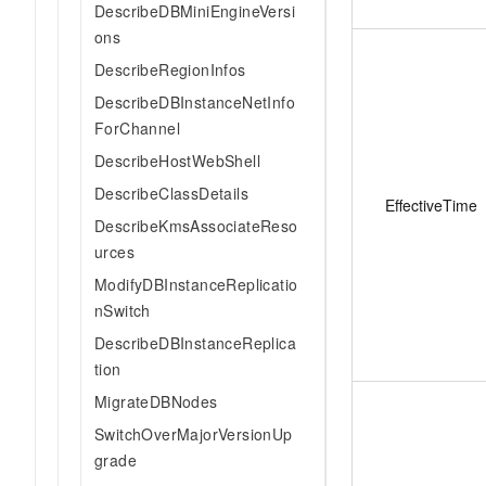
DescribeDBMiniEngineVersi
ons
DescribeRegionInfos
DescribeDBInstanceNetInfo
ForChannel
DescribeHostWebShell
DescribeClassDetails
EffectiveTime
DescribeKmsAssociateReso
urces
ModifyDBInstanceReplicatio
nSwitch
DescribeDBInstanceReplica
tion
MigrateDBNodes
SwitchOverMajorVersionUp
grade