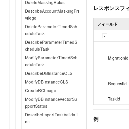
DeleteMaskingRules
レスポンスフ
DescribeAccountMaskingPri
vilege
フィールド
DeleteParameterTimedSch
eduleTask
DescribeParameterTimedS
cheduleTask
ModifyParameterTimedSch
MigrationId
eduleTask
DescribeDBInstanceCLS
ModifyDBInstanceCLS
RequestId
CreateRCImage
TaskId
ModifyDBInstanceVectorSu
pportStatus
DescribeImportTaskValidati
例
on