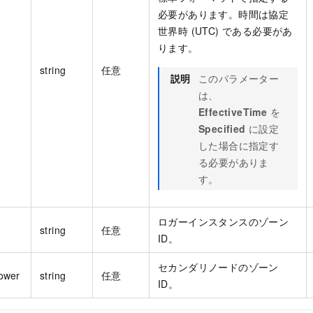
必要があります。時間は協定
世界時 (UTC) である必要があ
ります。
string
任意
説明
このパラメーター
は、
EffectiveTime
を
Specified
に設定
した場合に指定す
る必要がありま
す。
ロガーインスタンスのゾーン
string
任意
ID。
セカンダリノードのゾーン
ower
string
任意
ID。