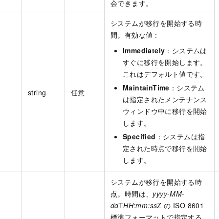
会できます。
システムが移行を開始する時
間。有効な値：
Immediately
：システムは
すぐに移行を開始します。
これはデフォルト値です。
MaintainTime
：システム
string
任意
は指定されたメンテナンス
ウィンドウ中に移行を開始
します。
Specified
：システムは指
定された時点で移行を開始
します。
システムが移行を開始する時
点。時間は、
yyyy-MM-
dd
T
HH:mm:ss
Z の ISO 8601
標準フォーマットで指定する