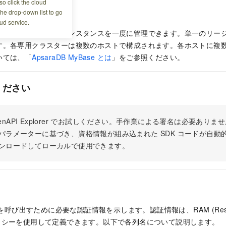
o click the cloud
the drop-down list to go
ud service.
使用すると、多数のインスタンスを一度に管理できます。単一のリー
す。各専用クラスターは複数のホストで構成されます。各ホストに複
いては、「
ApsaraDB MyBase とは
」をご参照ください。
ください
 OpenAPI Explorer でお試しください。手作業による署名は必要あ
パラメーターに基づき、資格情報が組み込まれた SDK コードが自動
ンロードしてローカルで使用できます。
 を呼び出すために必要な認証情報を示します。認証情報は、RAM (Resour
t) ポリシーを使用して定義できます。以下で各列名について説明します。