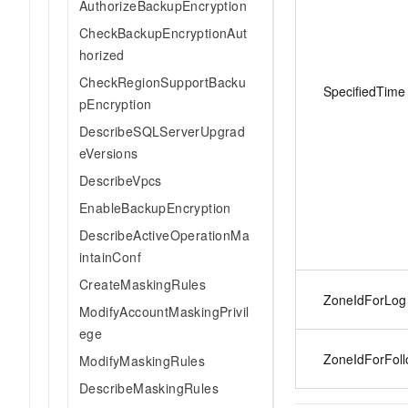
AuthorizeBackupEncryption
CheckBackupEncryptionAut
horized
CheckRegionSupportBacku
SpecifiedTime
pEncryption
DescribeSQLServerUpgrad
eVersions
DescribeVpcs
EnableBackupEncryption
DescribeActiveOperationMa
intainConf
CreateMaskingRules
ZoneIdForLog
ModifyAccountMaskingPrivil
ege
ZoneIdForFoll
ModifyMaskingRules
DescribeMaskingRules