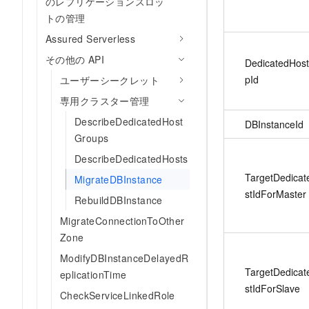
のレプリケーションスロッ
トの管理
Assured Serverless
その他の API
DedicatedHos
pId
ユーザーシークレット
専用クラスター管理
DescribeDedicatedHost
DBInstanceId
Groups
DescribeDedicatedHosts
TargetDedica
MigrateDBInstance
stIdForMaster
RebuildDBInstance
MigrateConnectionToOther
Zone
ModifyDBInstanceDelayedR
TargetDedica
eplicationTime
stIdForSlave
CheckServiceLinkedRole