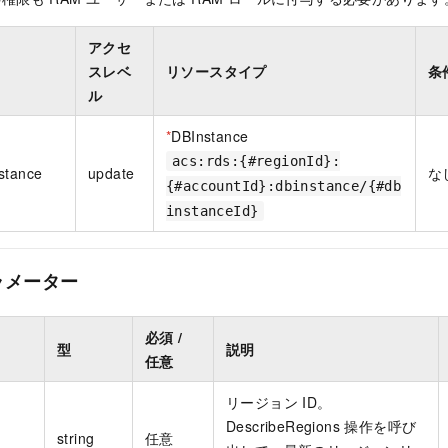
アクセ
スレベ
リソースタイプ
条
ル
*
DBInstance
acs:rds:{#regionId}:
stance
update
な
{#accountId}:dbinstance/{#db
instanceId}
ラメーター
必須 /
型
説明
任意
リージョン ID。
DescribeRegions 操作を呼び
string
任意