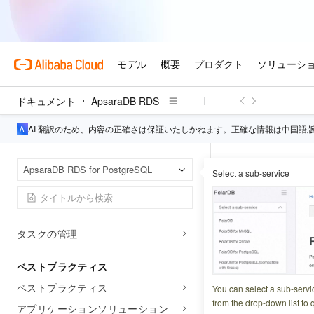
パラメータ管理
バックアップと復元
監視とアラート
パフォーマンスの最適化と診断
データセキュリティと暗号化
ドキュメント
ApsaraDB RDS
常時機密データベース (パブリック
AI 翻訳のため、内容の正確さは保証いたしかねます。正確な情報は中国語
プレビュー)
ログ管理
Apsa
ホームページ
ApsaraDB RDS for PostgreSQL
Select a sub-service
イベント管理
フロー制御情報
ディザスタリカバリソリューショ
MigrateD
ン
タスクの管理
更新日時
2026-04-18 0
ベストプラクティス
専用クラスター内
ベストプラクティス
You can select a sub-servi
from the drop-down list to q
アプリケーションソリューション