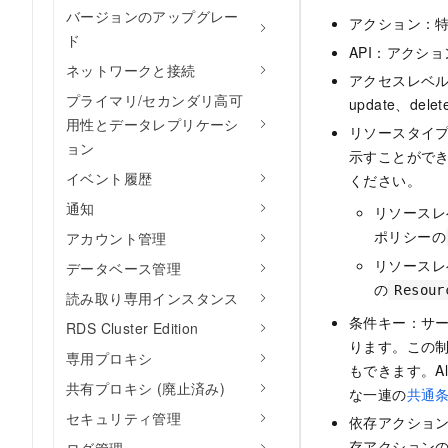
バージョンのアップグレー
アクション：
ド
API：アクシ
ネットワークと接続
アクセスレベル：
プライマリ/セカンダリ高可
update、dele
用性とデータレプリケーシ
リソースタイ
ョン
示すことがで
イベント履歴
ください。
通知
リソースレ
ポリシーの
アカウント管理
リソースレ
データベース管理
の
Resour
読み取り専用インスタンス
条件キー：サ
RDS Cluster Edition
ります。この
専用プロキシ
もできます。Al
共有プロキシ (廃止済み)
な一連の
共通
セキュリティ管理
依存アクショ
存アクションの