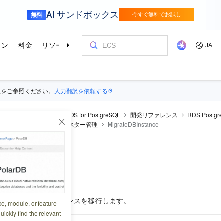
版をご参照ください。
人力翻訳を依頼する
raDB RDS
ApsaraDB RDS for PostgreSQL
開発リファレンス
RDS Post
その他の API
専用クラスター管理
MigrateDBInstance
BInstance
6:15:52
のホスト間でインスタンスを移行します。
ce, module, or feature
uickly find the relevant