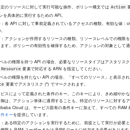
特定のリソースに対して実行可能な操作。ポリシー構文では
Action
ョンを具体的に実行するための API。
各 API に対して事前定義されているアクセスの種類。有効な値：create
te。
プ：アクションが作用するリソースの種類。リソースレベルでの権限
きます。ポリシーの有効性を確保するため、アクションの対象として
ベルの権限を持つ API の場合、必要なリソースタイプはアスタリスク 
要素で対応する ARN を指定してください。
Resource
ベルの権限を持たない API の場合、「すべてのリソース」と表示さ
要素でアスタリスク (
*
) でマークされます。
ce
ービスによって定義された条件のキー。このキーにより、きめ細やか
制御は、アクション単体に適用することも、特定のリソースに対する
ibaba Cloud は、サービス固有の条件キーに加えて、すべての RA
条件キー
を提供しています。
ン：ある特定のアクションを実行するために、前提として実行が必要
権限も RAM ユーザーまたは RAM ロールに付与する必要があります