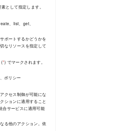
要素として指定します。
、list、get、
をサポートするかどうかを
適切なリソースを指定して
(
*
) でマークされます。
れ、ポリシー
なアクセス制御が可能にな
アクションに適用すること
M 統合サービスに適用可能
となる他のアクション。依
。