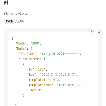
例
成功レスポンス
JSON
JSON
{
"Code"
:
"200"
,
"Data"
:
{
"InsName"
:
"rm-bp191w771k******"
,
"Templates"
:
[
{
"Id"
:
1884
,
"Ips"
:
"12.0.X.X,10.2.X.X"
,
"TemplateId"
:
412
,
"TemplateName"
:
"template_123"
,
"UserId"
:
0
}
]
}
,