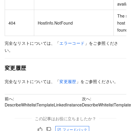
availab
The spe
404
HostInfo.NotFound
host inf
found.
完全なリストについては、「
エラーコード
」をご参照くださ
い。
変更履歴
完全なリストについては、「
変更履歴
」をご参照ください。
前へ:
次へ:
DescribeWhitelistTemplateLinkedInstance
DescribeWhitelistTemplate
この記事はお役に立ちましたか？
フィードバック