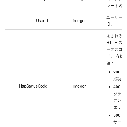
レート名。
ユーザー
UserId
integer
ID。
返される
HTTP ステ
ータスコー
ド。 有効
値：
200
：
成功
HttpStatusCode
integer
400
：
クライ
アント
エラー
500
：
サーバ