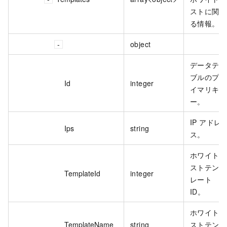
ストに関す
る情報。
object
データテー
ブルのプラ
Id
integer
イマリキ
ー。
IP アドレ
Ips
string
ス。
ホワイトリ
ストテンプ
TemplateId
integer
レート
ID。
ホワイトリ
TemplateName
string
ストテンプ