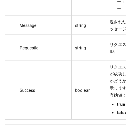
ーエラ
ー
返されたメ
Message
string
ッセージ。
リクエスト
RequestId
string
ID。
リクエスト
が成功した
かどうかを
示します。
Success
boolean
有効値：
true
false