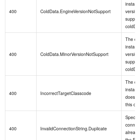
instanc
400
ColdData.EngineVersionNotSupport
version
suppor
coldDa
The cu
instanc
400
ColdData.MinorVersionNotSupport
version
suppor
coldDa
The cu
instanc
400
IncorrectTargetClasscode
does no
this op
Specifi
connect
400
InvalidConnectionString.Duplicate
already
the RD