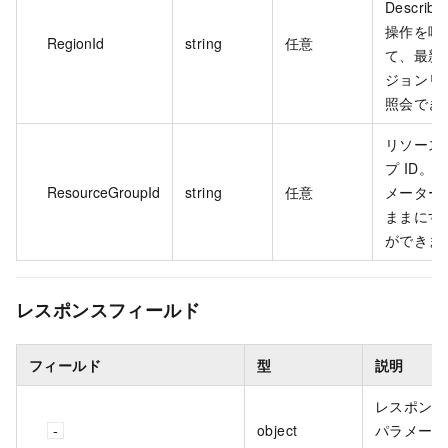
Describe
操作を呼
RegionId
string
任意
て、最新
ジョンリ
照会でき
リソース
プ ID。
ResourceGroupId
string
任意
メーター
ままにす
ができま
レスポンスフィールド
フィールド
型
説明
レスポンス
object
パラメータ