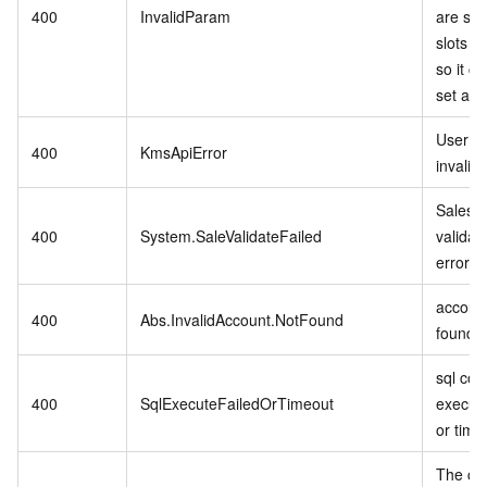
400
InvalidParam
are stil
slots in
so it c
set as r
User se
400
KmsApiError
invalid.
Sales 
400
System.SaleValidateFailed
validat
error.
account
400
Abs.InvalidAccount.NotFound
found.
sql co
400
SqlExecuteFailedOrTimeout
executi
or time
The cu