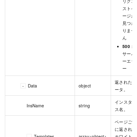
リクエ
ストペ
ージが
見つか
りませ
ん
500
：
サーバ
ーエラ
ー
返されたデ
Data
object
ータ。
インスタン
InsName
string
ス名。
ページごと
に返される
Templates
array<object>
ホワイトリ