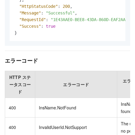
"HttpStatusCode"
:
200
,
"Message"
:
"Successful"
,
"RequestId"
:
"1E43AAE0-BEE8-43DA-860D-EAF2AA0724
"Success"
:
true
}
エラーコード
HTTP ステ
エラ
ータスコー
エラーコード
ド
InsNam
400
InsName.NotFound
found.
The us
400
InvalidUserId.NotSupport
no perm