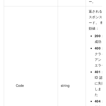
ー。
返されるレ
スポンスコ
ード。 有
効値：
200
：
成功
400
：
クライ
アント
エラー
401
：
ID 認証
に失敗
Code
string
しまし
た
404
：