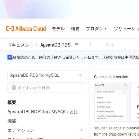
ドキュメント
ApsaraDB RDS
AI 翻訳のため、内容の正確さは保証いたしかねます。正確な情報は中国語
Apsa
ホームページ
ApsaraDB RDS for MySQL
Select a sub-service
AliSQL
概要
更新日時
2026-05-12 2
ApsaraDB\ RDS\ for\ MySQL\ とは
AliSQL は、Al
機能
提供します。また
You can select a sub-servi
エディション
from the drop-down list to q
どのエンタープライ