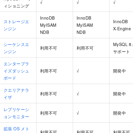
√
√
√
ィショニング
InnoDB
InnoDB
ストレージエ
InnoDB
MyISAM
MyISAM
ンジン
X-Engine
NDB
NDB
シーケンスエ
MySQL 8
利用不可
利用不可
ンジン
サポート
エンタープラ
イズダッシュ
利用不可
√
開発中
ボード
クエリアナラ
利用不可
√
開発中
イザ
レプリケーシ
利用不可
√
開発中
ョンモニター
拡張 OS メト
利用不可
利用不可
利用不可