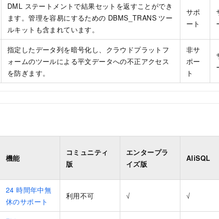
DML ステートメントで結果セットを返すことができ
サポ
ます。管理を容易にするための DBMS_TRANS ツー
ート
ルキットも含まれています。
指定したデータ列を暗号化し、クラウドプラットフ
非サ
ォームのツールによる平文データへの不正アクセス
ポー
を防ぎます。
ト
コミュニティ
エンタープラ
機能
AliSQL
版
イズ版
24 時間年中無
利用不可
√
√
休のサポート