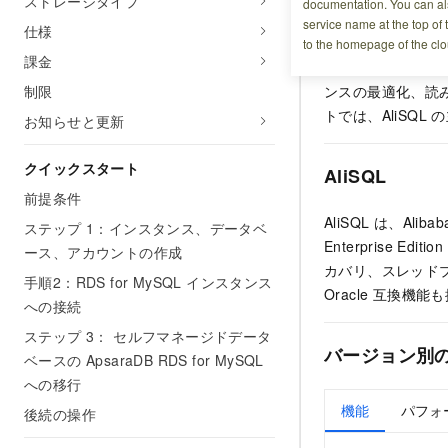
ストレージタイプ
documentation. You can als
ます。また、AliS
service name at the top of 
仕様
RDS for MySQ
to the homepage of the clo
課金
としています。My
制限
ンスの最適化、読
トでは、AliSQL
お知らせと更新
クイックスタート
AliSQL
前提条件
AliSQL は、Al
ステップ 1：インスタンス、データベ
Enterprise
ース、アカウントの作成
カバリ、スレッドプ
手順2：RDS for MySQL インスタンス
Oracle 互換機
への接続
ステップ 3： セルフマネージドデータ
バージョン別
ベースの ApsaraDB RDS for MySQL
への移行
機能
パフォ
後続の操作