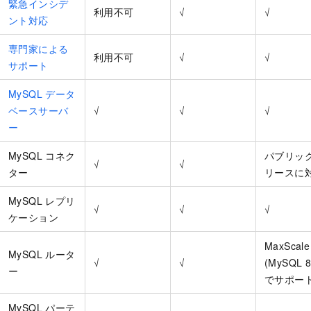
緊急インシデ
利用不可
√
√
ント対応
専門家による
利用不可
√
√
サポート
MySQL データ
ベースサーバ
√
√
√
ー
MySQL コネク
パブリッ
√
√
ター
リースに
MySQL レプリ
√
√
√
ケーション
MaxScale
MySQL ルータ
√
√
(MySQL 8
ー
でサポート
MySQL パーテ