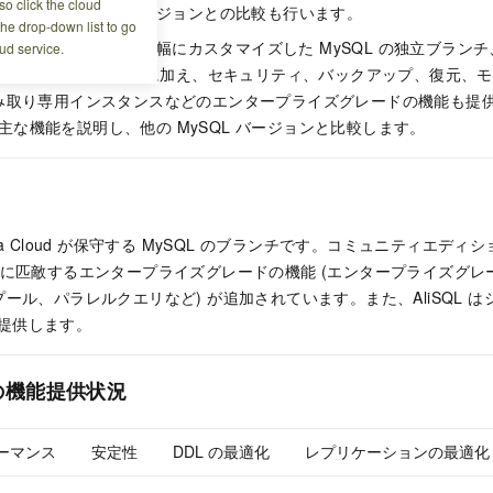
o click the cloud
QL と他の MySQL バージョンとの比較も行います。
the drop-down list to go
L は、Alibaba Cloud が大幅にカスタマイズした MySQL の独立ブラン
ud service.
SQL のすべての機能に加え、セキュリティ、バックアップ、復元、
み取り専用インスタンスなどのエンタープライズグレードの機能も提
 の主な機能を説明し、他の MySQL バージョンと比較します。
ibaba Cloud が保守する MySQL のブランチです。コミュニティエディ
 Edition に匹敵するエンタープライズグレードの機能 (エンタープライ
ール、パラレルクエリなど) が追加されています。また、AliSQL 
能も提供します。
の機能提供状況
ーマンス
安定性
DDL の最適化
レプリケーションの最適化