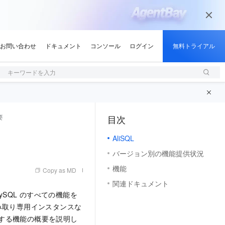
キーワードを入力
要
目次
（1, M）
AliSQL
バージョン別の機能提供状況
機能
Copy as MD
関連ドキュメント
 MySQL のすべての機能を
み取り専用インスタンスな
供する機能の概要を説明し