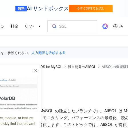
版をご参照ください。
人力翻訳を依頼する
raDB RDS
ApsaraDB RDS for MySQL
独自開発のAliSQL
AliSQLの機能概
の機能概要
1:00:15
ibaba Cloud が開発した、MySQL の独立したブランチです。AliSQL は
、バックアップと復元、モニタリング、パフォーマンスの最適化、読
ce, module, or feature
uickly find the relevant
ズグレードの機能も提供します。このトピックでは、AliSQL が提