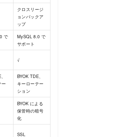
クロスリージ
ョンバックア
ップ
.0 で
MySQL 8.0 で
サポート
√
E、
BYOK TDE、
テー
キーローテー
ション
BYOK による
保管時の暗号
化
SSL