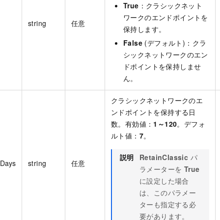
True
：クラシックネット
ワークのエンドポイントを
string
任意
保持します。
False
(デフォルト)：クラ
シックネットワークのエン
ドポイントを保持しませ
ん。
クラシックネットワークのエ
ンドポイントを保持する日
数。有効値：
1～120
。デフォ
ルト値：
7
。
説明
RetainClassic
パ
dDays
string
任意
ラメーターを
True
に設定した場合
は、このパラメー
ターも指定する必
要があります。