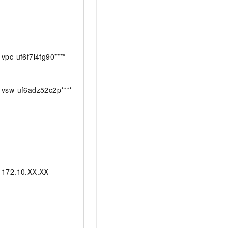
vpc-uf6f7l4fg90****
vsw-uf6adz52c2p****
172.10.XX.XX