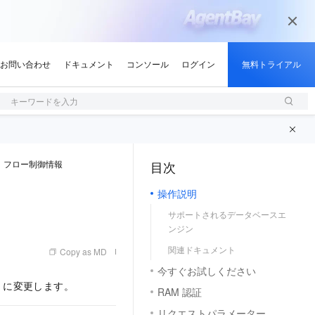
キーワードを入力
フロー制御情報
目次
（1, M）
操作説明
サポートされるデータベースエ
ンジン
関連ドキュメント
Copy as MD
今すぐお試しください
C に変更します。
RAM 認証
リクエストパラメーター