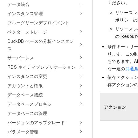
ください。
データ統合
リソースレ
インスタンス管理
ポリシーの
ブルーグリーンデプロイメント
リソースレ
ベクターストレージ
の
Resour
DuckDB ベースの分析インスタン
条件キー：サ
ス
ります。この
サーバーレス
もできます。Al
RDS ネイティブレプリケーション
な一連の
共通
インスタンスの変更
依存アクショ
存アクションの
アカウントと権限
データベース接続
データベースプロキシ
アクション
データベースの管理
バージョンのアップグレード
パラメータ管理