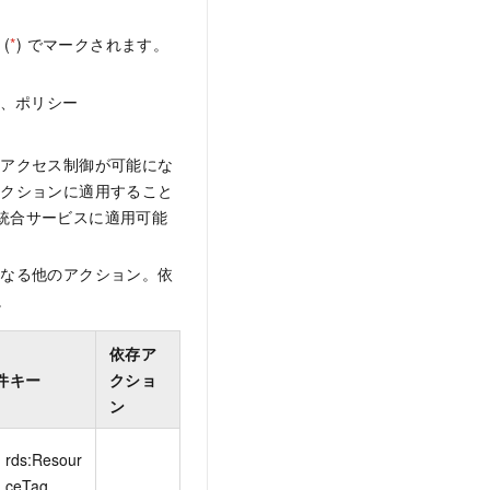
(
*
) でマークされます。
れ、ポリシー
なアクセス制御が可能にな
アクションに適用すること
M 統合サービスに適用可能
となる他のアクション。依
。
依存ア
件キー
クショ
ン
rds:Resour
ceTag