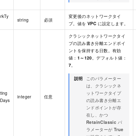
rkTy
変更後のネットワークタイ
string
必須
プ。値を
VPC
に設定します。
クラシックネットワークタイ
プの読み書き分離エンドポイ
ントを保持する日数。有効
値：
1～120
。デフォルト値：
7
。
説明
このパラメーター
は、クラシックネ
ting
ットワークタイプ
integer
任意
dDays
の読み書き分離エ
ンドポイントが存
在し、かつ
RetainClassic
パ
ラメーターが
True