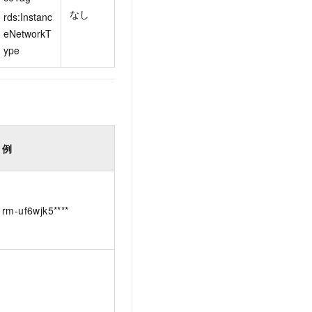
なし
rds:Instanc
eNetworkT
ype
例
rm-uf6wjk5****