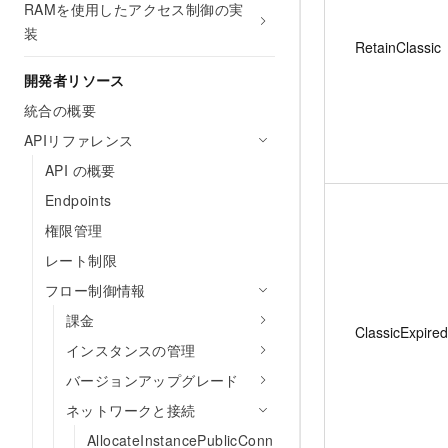
RAMを使用したアクセス制御の実
装
RetainClassic
開発者リソース
統合の概要
APIリファレンス
API の概要
Endpoints
権限管理
レート制限
フロー制御情報
課金
ClassicExpire
インスタンスの管理
バージョンアップグレード
ネットワークと接続
AllocateInstancePublicConn