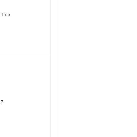
True
7