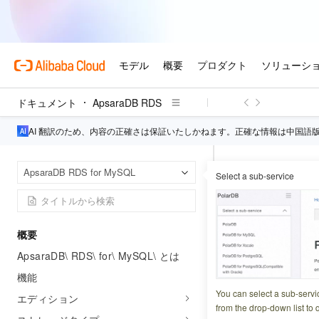
ドキュメント
ApsaraDB RDS
AI 翻訳のため、内容の正確さは保証いたしかねます。正確な情報は中国語
Apsa
ホームページ
ApsaraDB RDS for MySQL
Select a sub-service
ネットワークと接
ModifyDB
概要
ApsaraDB\ RDS\ for\ MySQL\ とは
更新日時
2026-04-18 0
機能
ApsaraDB R
You can select a sub-servi
エディション
from the drop-down list to q