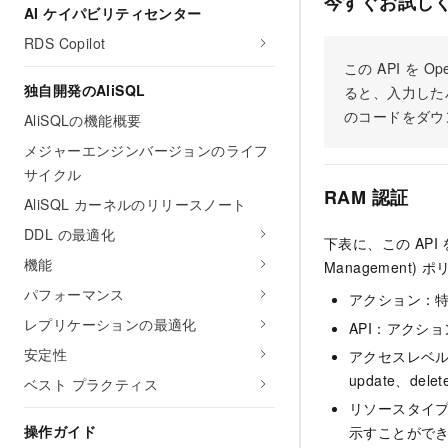
今すぐお試し
AI ケイパビリティセンター
RDS Copilot
この API を
独自開発のAliSQL
ると、入力した
のコードをダウ
AliSQLの機能概要
メジャーエンジンバージョンのライフ
サイクル
RAM 認証
AliSQL カーネルのリリースノート
DDL の最適化
下表に、この API
機能
Managemen
パフォーマンス
アクション：
レプリケーションの最適化
API：アクシ
安定性
アクセスレベル：
update、dele
ベスト プラクティス
リソースタイ
操作ガイド
示すことがで