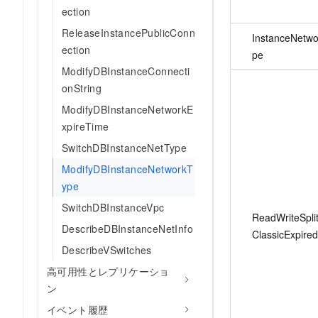
ection
ReleaseInstancePublicConn
InstanceNetwo
ection
pe
ModifyDBInstanceConnecti
onString
ModifyDBInstanceNetworkE
xpireTime
SwitchDBInstanceNetType
ModifyDBInstanceNetworkT
ype
SwitchDBInstanceVpc
ReadWriteSplit
DescribeDBInstanceNetInfo
ClassicExpire
DescribeVSwitches
高可用性とレプリケーショ
ン
イベント履歴