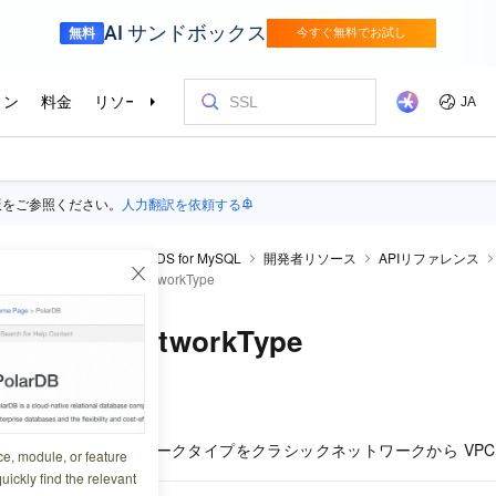
版をご参照ください。
人力翻訳を依頼する
raDB RDS
ApsaraDB RDS for MySQL
開発者リソース
APIリファレンス
続
ModifyDBInstanceNetworkType
InstanceNetworkType
9:08:49
DS インスタンスのネットワークタイプをクラシックネットワークから VP
ce, module, or feature
uickly find the relevant