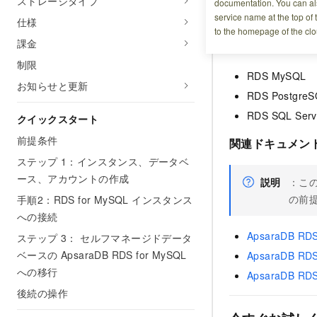
ストレージタイプ
documentation. You can als
操作説明
service name at the top of 
仕様
to the homepage of the clo
課金
サポートされる
制限
RDS MySQL
お知らせと更新
RDS Postgre
RDS SQL Serv
クイックスタート
前提条件
関連ドキュメン
ステップ 1：インスタンス、データベ
ース、アカウントの作成
説明
：こ
の前
手順2：RDS for MySQL インスタンス
への接続
ApsaraDB 
ステップ 3： セルフマネージドデータ
ベースの ApsaraDB RDS for MySQL
ApsaraDB 
への移行
ApsaraDB 
後続の操作