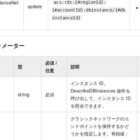
stanceNet
acs:rds:{#regionId}:
update
{#accountId}:dbinstance/{#db
instanceId}
ラメーター
必須 /
型
説明
任意
インスタンス ID。
DescribeDBInstances 操作を
string
必須
呼び出して、インスタンス ID
を照会できます。
クラシックネットワークのエ
ンドポイントを保持するかど
うかを指定します。有効値：