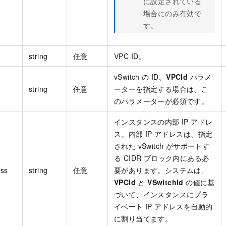
に設定されている
場合にのみ有効で
す。
string
任意
VPC ID。
vSwitch の ID。
VPCId
パラメ
string
任意
ーターを指定する場合は、こ
のパラメーターが必須です。
インスタンスの内部 IP アドレ
ス。内部 IP アドレスは、指定
された vSwitch がサポートす
る CIDR ブロック内にある必
ess
string
任意
要があります。システムは、
VPCId
と
VSwitchId
の値に基
づいて、インスタンスにプラ
イベート IP アドレスを自動的
に割り当てます。