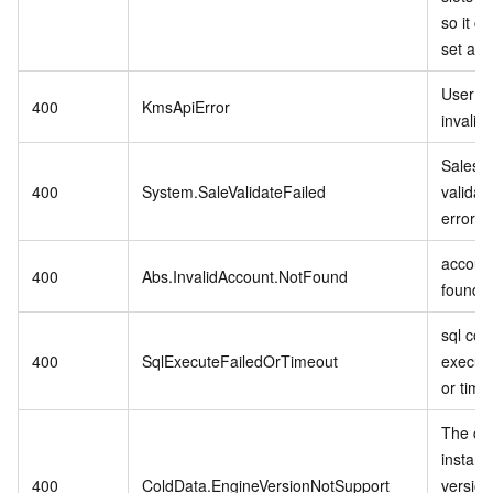
so it c
set as r
User se
400
KmsApiError
invalid.
Sales 
400
System.SaleValidateFailed
validat
error.
account
400
Abs.InvalidAccount.NotFound
found.
sql co
400
SqlExecuteFailedOrTimeout
executi
or time
The cu
instanc
400
ColdData.EngineVersionNotSupport
version