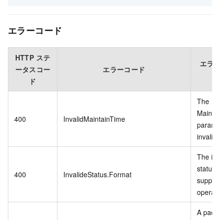
エラーコード
HTTP ステ
エラ
ータスコー
エラーコード
ド
The
Mainta
400
InvalidMaintainTime
paramet
invalid.
The in
status 
400
InvalideStatus.Format
support
operati
A pack