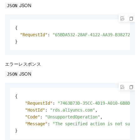
JSON
JSON
{
"RequestId"
:
"65BDA532-28AF-4122-AA39-B382721EEE
}
エラーレスポンス
JSON
JSON
{
"RequestId"
:
"7463B73D-35CC-4D19-A010-6B8D65D2
"HostId"
:
"rds.aliyuncs.com"
,
"Code"
:
"UnsupportedOperation"
,
"Message"
:
"The specified action is not suppor
}