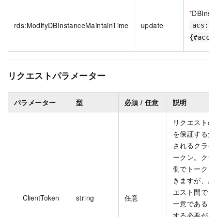
*
DBInst
rds:ModifyDBInstanceMaintainTime
update
acs:rd
{#acco
リクエストパラメーター
パラメーター
型
必須 / 任意
説明
リクエストの
を保証するた
されるクライ
ークン。クラ
側でトークン
きますが、異
エスト間でト
ClientToken
string
任意
一意であるこ
する必要があ