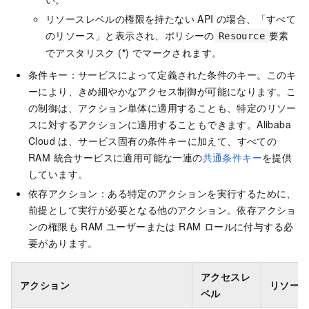
リソースレベルの権限を持たない API の場合、「すべて
のリソース」と表示され、ポリシーの
要素
Resource
でアスタリスク (
*
) でマークされます。
条件キー：サービスによって定義された条件のキー。このキ
ーにより、きめ細やかなアクセス制御が可能になります。こ
の制御は、アクション単体に適用することも、特定のリソー
スに対するアクションに適用することもできます。Alibaba
Cloud は、サービス固有の条件キーに加えて、すべての
RAM 統合サービスに適用可能な一連の
共通条件キー
を提供
しています。
依存アクション：ある特定のアクションを実行するために、
前提として実行が必要となる他のアクション。依存アクショ
ンの権限も RAM ユーザーまたは RAM ロールに付与する必
要があります。
アクセスレ
アクション
リソー
ベル