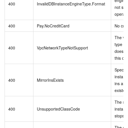
engine
400
InvalidDBInstanceEngineType.Format
not sup
operati
400
Pay.NoCreditCard
No cred
The vp
type in
400
VpcNetworkTypeNotSupport
does no
this op
Specif
instanc
400
MirrorInsExists
ins alr
existed
The sp
400
UnsupportedClassCode
instanc
stops se
The spe