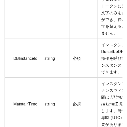
トークンには A
文字のみを含
ができ、長さは
字を超えるこ
ません。
インスタンス 
DescribeDBIn
DBInstanceId
string
必須
操作を呼び出
ンスタンス I
できます。
インスタンス
ナンスウィン
間は
HH:mm
Z
MaintainTime
string
必須
HH:mm
Z 形
します。時間
界時 (UTC)
要があります