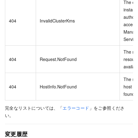
The cu
instanc
authori
404
InvalidClusterKms
access
Manag
Service
The re
404
Request.NotFound
resourc
availab
The spe
404
HostInfo.NotFound
host inf
found.
完全なリストについては、「
エラーコード
」をご参照くださ
い。
変更履歴