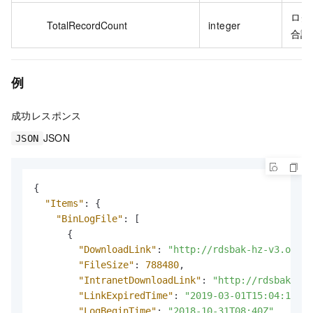
ログ
TotalRecordCount
integer
合計
例
成功レスポンス
JSON
JSON
{
"Items"
:
{
"BinLogFile"
:
[
{
"DownloadLink"
:
"http://rdsbak-hz-v3.oss-c
"FileSize"
:
788480
,
"IntranetDownloadLink"
:
"http://rdsbak-hz-
"LinkExpiredTime"
:
"2019-03-01T15:04:13Z"
,
"LogBeginTime"
:
"2018-10-31T08:40Z"
,