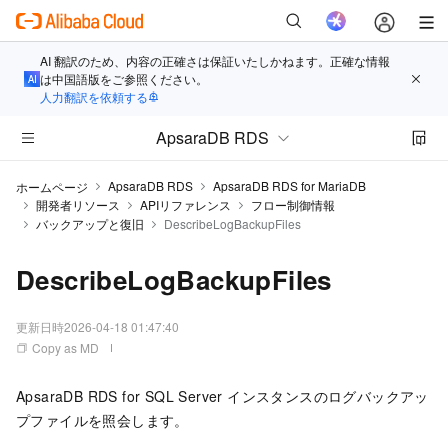
AI 翻訳のため、内容の正確さは保証いたしかねます。正確な情報
は中国語版をご参照ください。
人力翻訳を依頼する
ApsaraDB RDS
ApsaraDB RDS
ApsaraDB RDS for MariaDB
ホームページ
開発者リソース
APIリファレンス
フロー制御情報
バックアップと復旧
DescribeLogBackupFiles
DescribeLogBackupFiles
更新日時
2026-04-18 01:47:40
Copy as MD
ApsaraDB RDS for SQL Server インスタンスのログバックアッ
プファイルを照会します。