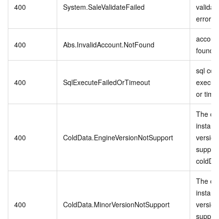
400
System.SaleValidateFailed
validat
error.
account
400
Abs.InvalidAccount.NotFound
found.
sql co
400
SqlExecuteFailedOrTimeout
executi
or time
The cu
instanc
400
ColdData.EngineVersionNotSupport
version
suppor
coldDa
The cu
instanc
400
ColdData.MinorVersionNotSupport
version
suppor