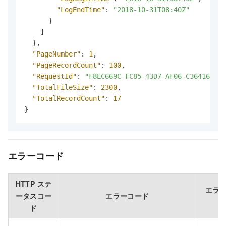
"LogEndTime"
:
"2018-10-31T08:40Z"
}
]
}
,
"PageNumber"
:
1
,
"PageRecordCount"
:
100
,
"RequestId"
:
"F8EC669C-FC85-43D7-AF06-C3641626B3
"TotalFileSize"
:
2300
,
"TotalRecordCount"
:
17
}
エラーコード
HTTP ステ
エラ
ータスコー
エラーコード
ド