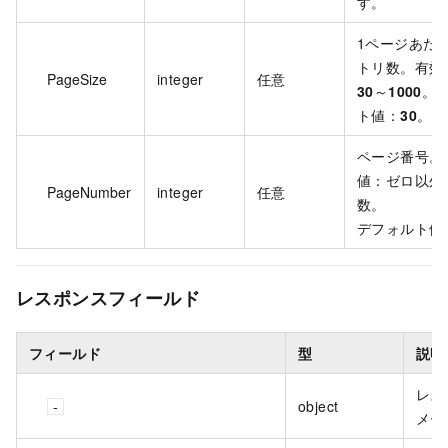
す。
1ページあた
トリ数。有効
PageSize
integer
任意
30
～
1000
。
ト値：
30
。
ページ番号。
値：ゼロ以外
PageNumber
integer
任意
数。
デフォルト値
レスポンスフィールド
フィールド
型
説明
レス
object
メー