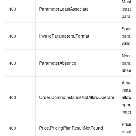
Must in
400
ParameterLeastAssociate
least o
parame
Specifi
400
InvalidParameters.Format
paramet
valid.
Necess
400
ParameterAbsence
paramet
absenc
A pack
instanc
400
Order.ComboInstanceNotAllowOperate
allowed
operat
indepen
Pricing
400
Price.PricingPlanResultNotFound
result 