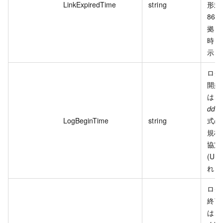
LinkExpiredTime
string
形式の
860
拠し
時 (
示さ
ログ
開始
は、
dd
T
LogBeginTime
string
式の 
規格
協定
(UT
れま
ログ
終了
は、