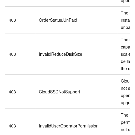
operati
The spe
403
OrderStatus.UnPaid
instanc
unpaid 
The st
capacit
403
InvalidReduceDiskSize
scale-
be larg
the us
Cloud 
not sup
403
CloudSSDNotSupport
operati
upgrade
The us
permis
403
InvalidUserOperatorPermission
not sup