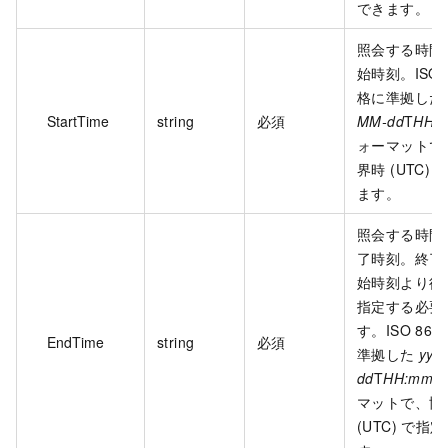
できます。
照会する時間
始時刻。ISO 8
格に準拠した
StartTime
string
必須
MM-dd
T
HH:
ォーマットで
界時 (UTC)
ます。
照会する時間
了時刻。終了
始時刻より後
指定する必要
す。ISO 860
EndTime
string
必須
準拠した
yyy
dd
T
HH:mm
Z
マットで、協
(UTC) で指