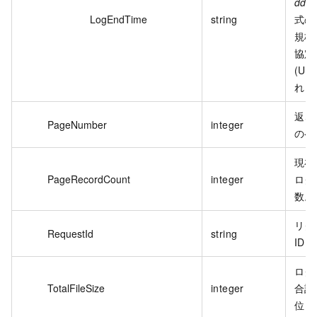
dd
T
LogEndTime
string
式の 
規格
協定
(UT
れま
返さ
PageNumber
integer
のペ
現在
PageRecordCount
integer
ログ
数。
リク
RequestId
string
ID。
ログ
TotalFileSize
integer
合計
位：