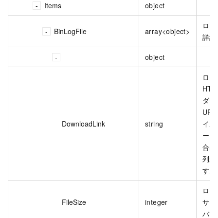
Items
object
ログ
BinLogFile
array<object>
詳細
object
ログ
HT
ダウ
UR
DownloadLink
string
イル
ード
合は
列が
す。
ログ
FileSize
integer
サイ
バイ