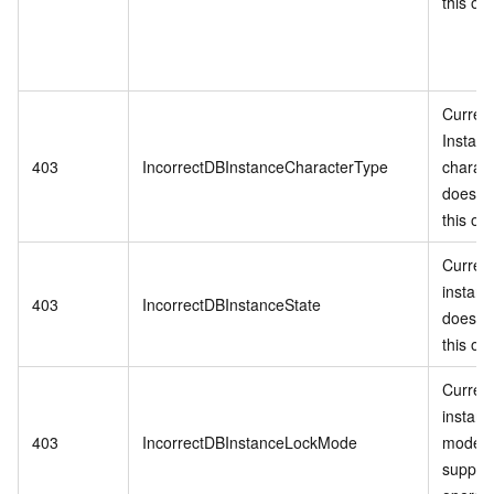
this op
Curren
Instan
403
IncorrectDBInstanceCharacterType
charac
does no
this op
Curren
instanc
403
IncorrectDBInstanceState
does no
this op
Curren
instanc
403
IncorrectDBInstanceLockMode
mode d
support