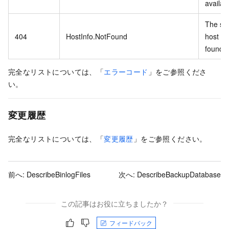
availab
The spe
404
HostInfo.NotFound
host inf
found.
完全なリストについては、「
エラーコード
」をご参照くださ
い。
変更履歴
完全なリストについては、「
変更履歴
」をご参照ください。
前へ:
DescribeBinlogFiles
次へ:
DescribeBackupDatabase
この記事はお役に立ちましたか？
フィードバック