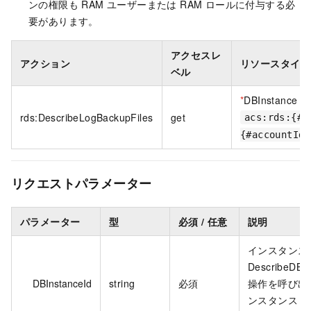
ンの権限も RAM ユーザーまたは RAM ロールに付与する必
要があります。
アクセスレ
アクション
リソースタイプ
ベル
*
DBInstance
rds:DescribeLogBackupFiles
get
acs:rds:{#r
{#accountId}
リクエストパラメーター
パラメーター
型
必須 / 任意
説明
インスタンス 
DescribeDBIn
DBInstanceId
string
必須
操作を呼び出
ンスタンス I