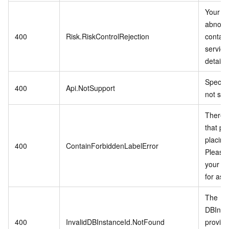
Your ac
abnorm
400
Risk.RiskControlRejection
contac
service
details.
Specifi
400
Api.NotSupport
not sup
There i
that pro
placing
400
ContainForbiddenLabelError
Please 
your di
for ass
The
DBInst
400
InvalidDBInstanceId.NotFound
provid