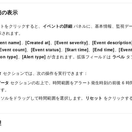
細の表示
ントをクリックすると、
イベントの詳細
パネルに、基本情報、監視デ
示されます。
vent name]
、
[Created at]
、
[Event severity]
、
[Event description
Event count]
、
[Event status]
、
[Start time]
、
[End time]
、
[Even
ion type]
、
[Alert type]
が含まれます。拡張フィールドは
ラベル
タ
タ
セクションでは、次の操作を実行できます：
データ
セクションの右上で、時間範囲をアラート発生時刻の前後 6 時間、
ます。
ーソルをドラッグして時間範囲を選択します。
リセット
をクリックす
理