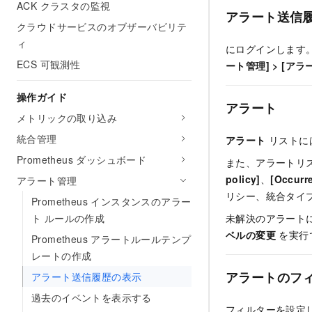
ACK クラスタの監視
アラート送信
クラウドサービスのオブザーバビリテ
ィ
にログインします
ECS 可観測性
ート管理]
>
[アラ
操作ガイド
アラート
メトリックの取り込み
統合管理
アラート
リストに
Prometheus ダッシュボード
また、アラートリ
policy]
、
[Occurre
アラート管理
リシー、統合タイプ、
Prometheus インスタンスのアラー
ト ルールの作成
未解決のアラート
ベルの変更
を実行
Prometheus アラートルールテンプ
レートの作成
アラートのフ
アラート送信履歴の表示
過去のイベントを表示する
フィルターを設定