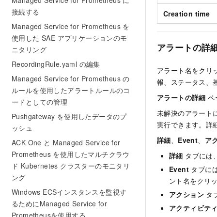
Managed Service for Prometheus に
接続する
Creation time
Managed Service for Prometheus を
使用した SAE アプリケーションのモ
アラートの詳
ニタリング
RecordingRule.yaml の編集
アラート名をクリ
Managed Service for Prometheus の
報、ステータス、
ルールを使用したアラートルールのコ
アラートの詳細
ペ
ードとしての管理
未解決のアラート
Pushgateway を使用したデータのプ
実行できます。詳
ッシュ
詳細
、
Event
、
ア
ACK One と Managed Service for
Prometheus を使用したマルチクラウ
詳細
タブには
ド Kubernetes クラスターのモニタリ
Event
タブには
ング
ント名をクリ
Windows ECSインスタンスを監視す
アクション
タ
るためにManaged Service for
アクティビテ
Prometheusを使用する