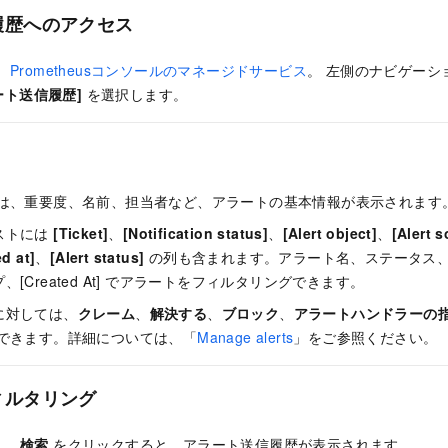
履歴へのアクセス
。
Prometheusコンソールのマネージドサービス
。 左側のナビゲーシ
ート送信履歴]
を選択します。
は、重要度、名前、担当者など、アラートの基本情報が表示されます
ストには
[Ticket]
、
[Notification status]
、
[Alert object]
、
[Alert s
d at]
、
[Alert status]
の列も含まれます。アラート名、ステータス
[Created At] でアラートをフィルタリングできます。
に対しては、
クレーム
、
解決する
、
ブロック
、
アラートハンドラーの
できます。詳細については、「
Manage alerts
」をご参照ください。
ィルタリング
し、
検索
をクリックすると、アラート送信履歴が表示されます。