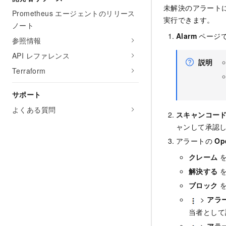
未解決のアラート
Prometheus エージェントのリリース
実行できます。
ノート
Alarm
ページ
参照情報
API レファレンス
説明
Terraform
サポート
よくある質問
スキャンコードの
ャンして承認
アラートの
Op
クレーム
を
解決する
を
ブロック
を
>
アラ
当者として