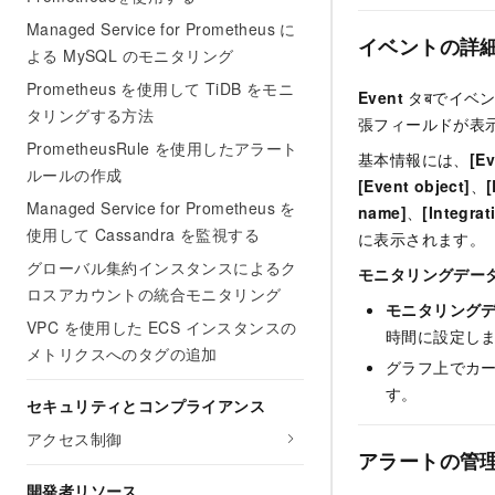
Managed Service for Prometheus に
イベントの詳
よる MySQL のモニタリング
Prometheus を使用して TiDB をモニ
Event
タबでイベ
タリングする方法
張フィールドが表
PrometheusRule を使用したアラート
基本情報には、
[E
ルールの作成
[Event object]
、
[
Managed Service for Prometheus を
name]
、
[Integrat
使用して Cassandra を監視する
に表示されます。
グローバル集約インスタンスによるク
モニタリングデー
ロスアカウントの統合モニタリング
モニタリング
VPC を使用した ECS インスタンスの
時間に設定し
メトリクスへのタグの追加
グラフ上でカ
す。
セキュリティとコンプライアンス
アクセス制御
アラートの管
開発者リソース