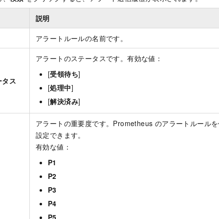
説明
アラートルールの名前です。
アラートのステータスです。有効な値：
[
受領待ち
]
ータス
[
処理中
]
[
解決済み
]
アラートの重要度です。Prometheus のアラートルー
設定できます。
有効な値：
P1
P2
P3
P4
P5