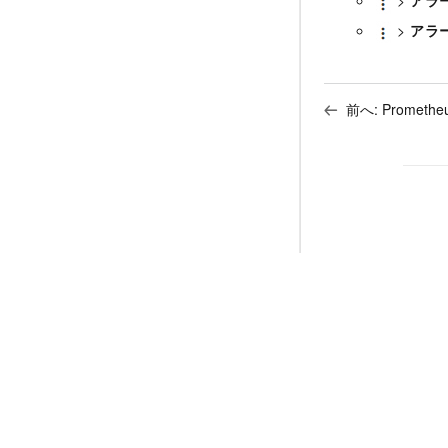
>
アラ
>
アラ
前へ:
Prome