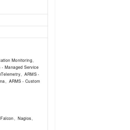
ation Monitoring、
 - Managed Service
enTelemetry、ARMS -
fana、ARMS - Custom
nFalcon、Nagios、