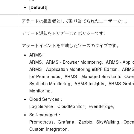
[
Default
]
アラートの担当者として割り当てられたユーザーです。
アラート通知をトリガーしたポリシーです。
アラートイベントを生成したソースのタイプです。
ARMS：
ARMS、ARMS - Browser Monitoring、ARMS - Applic
ARMS - Application Monitoring eBPF Edition、ARMS
for Prometheus、ARMS - Managed Service for Op
Synthetic Monitoring、ARMS-Insights、ARMS-Gra
Monitoring。
Cloud Services：
Log Service、CloudMonitor、EventBridge。
Self-managed：
Prometheus、Grafana、Zabbix、SkyWalking、Ope
Custom Integration。