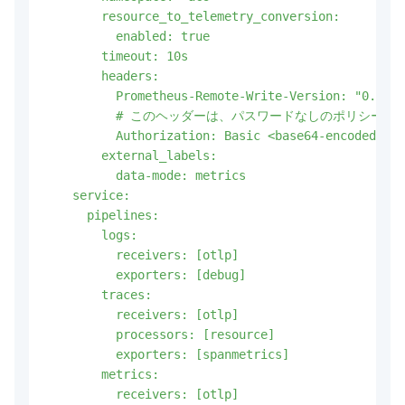
        resource_to_telemetry_conversion:

          enabled: true

        timeout: 10s   

        headers:

          Prometheus-Remote-Write-Version: "0.1.0"

          # このヘッダーは、パスワードなしのポリシー
          Authorization: Basic <base64-encoded-use
        external_labels:

          data-mode: metrics

    service:

      pipelines:

        logs:

          receivers: [otlp]

          exporters: [debug]

        traces:

          receivers: [otlp]

          processors: [resource]

          exporters: [spanmetrics]

        metrics:

          receivers: [otlp]
