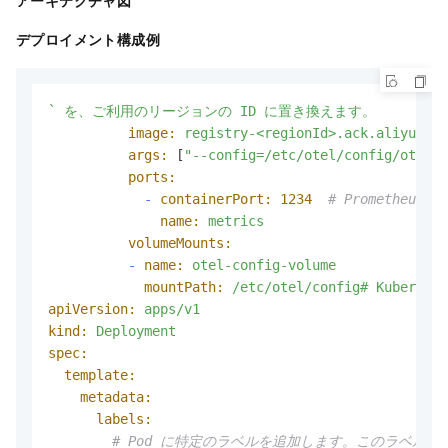
アーキテクチャ図
デプロイメント構成例
`
を、ご利用のリージョンの
ID
に置き換えます。
image:
registry-<regionId>.ack.aliyuncs.
args:
 [
"--config=/etc/otel/config/otel-c
ports:
-
containerPort:
1234
# Prometheu
name:
metrics
volumeMounts:
-
name:
otel-config-volume
mountPath:
/etc/otel/config#
Kubernete
apiVersion:
apps/v1
kind:
Deployment
spec:
template:
metadata:
labels:
# Pod に特定のラベルを追加します。このラベ