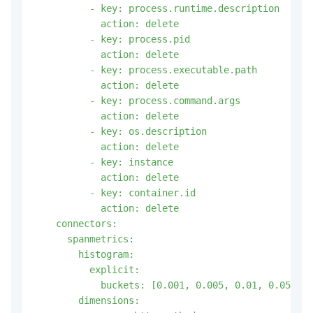
          - key: process.runtime.description

            action: delete

          - key: process.pid

            action: delete

          - key: process.executable.path

            action: delete

          - key: process.command.args

            action: delete

          - key: os.description

            action: delete

          - key: instance

            action: delete

          - key: container.id

            action: delete

    connectors:

      spanmetrics:

        histogram:

          explicit:

            buckets: [0.001, 0.005, 0.01, 0.05, 0.
        dimensions: 
