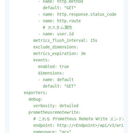
          - name: http.method

            default: "GET"

          - name: http.response.status_code

          - name: http.route

            # カスタム属性

          - name: user.id

        metrics_flush_interval: 15s

        exclude_dimensions:

        metrics_expiration: 3m

        events:

          enabled: true

          dimensions: 

          - name: default

            default: "GET"

    exporters:

      debug:

        verbosity: detailed

      prometheusremotewrite:

        # これを Prometheus Remote Write
        endpoint: http://<Endpoint>/api/v3/write

        namespace: "acs"
