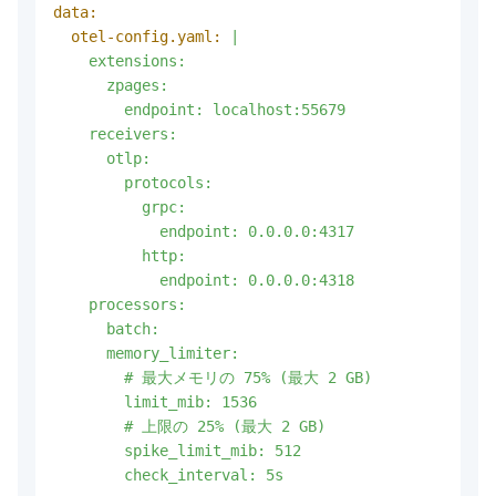
data:
otel-config.yaml:
|

    extensions:

      zpages:

        endpoint: localhost:55679

    receivers:

      otlp:

        protocols:

          grpc:

            endpoint: 0.0.0.0:4317

          http:

            endpoint: 0.0.0.0:4318

    processors:

      batch:

      memory_limiter:

        # 最大メモリの 75% (最大 2 GB)

        limit_mib: 1536

        # 上限の 25% (最大 2 GB)

        spike_limit_mib: 512

        check_interval: 5s
