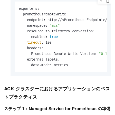
exporters:

  prometheusremotewrite:

    endpoint: http://<Prometheus Endpoint>/api/
    namespace: 
"acs"
    resource_to_telemetry_conversion:

      enabled: 
true
timeout
: 10s   

    headers:

      Prometheus-Remote-Write-Version: 
"0.1.0"
    external_labels:

      data-mode: metrics
ACK クラスターにおけるアプリケーションのベス
トプラクティス
ステップ 1：Managed Service for Prometheus の準備