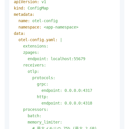
apiVersion:
v1
kind:
ConfigMap
metadata:
name:
otel-config
namespace:
<app-namespace>
data:
otel-config.yaml:
|

    extensions:

    zpages:

      endpoint: localhost:55679

    receivers:

      otlp:

        protocols:

          grpc:

            endpoint: 0.0.0.0:4317

          http:

            endpoint: 0.0.0.0:4318

    processors:

      batch:

      memory_limiter:

        # 最大メモリの 75% (最大 2 GB)
