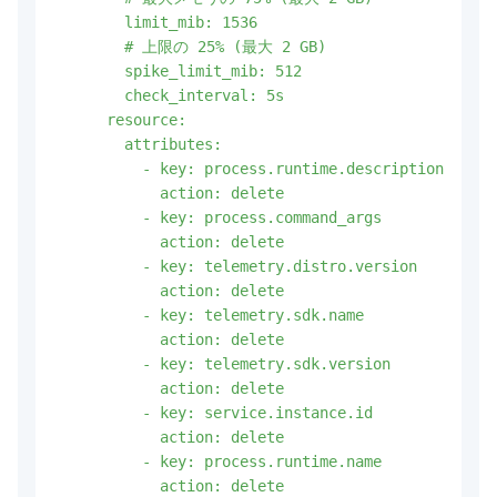
        limit_mib: 1536

        # 上限の 25% (最大 2 GB)

        spike_limit_mib: 512

        check_interval: 5s

      resource:

        attributes:

          - key: process.runtime.description

            action: delete

          - key: process.command_args

            action: delete

          - key: telemetry.distro.version

            action: delete

          - key: telemetry.sdk.name

            action: delete

          - key: telemetry.sdk.version

            action: delete

          - key: service.instance.id

            action: delete

          - key: process.runtime.name

            action: delete
