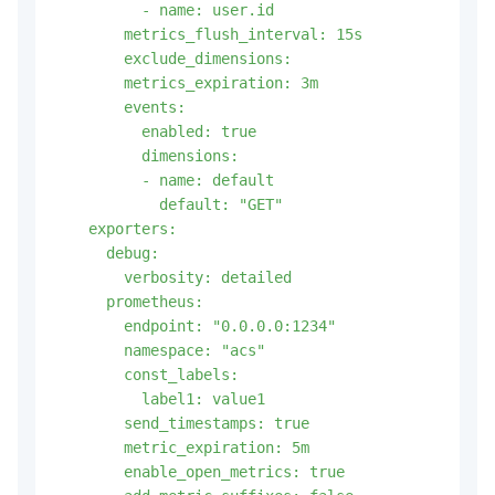
          - name: user.id

        metrics_flush_interval: 15s

        exclude_dimensions:

        metrics_expiration: 3m

        events:

          enabled: true

          dimensions: 

          - name: default

            default: "GET"

    exporters:

      debug:

        verbosity: detailed

      prometheus:

        endpoint: "0.0.0.0:1234"

        namespace: "acs"

        const_labels:

          label1: value1

        send_timestamps: true

        metric_expiration: 5m

        enable_open_metrics: true
