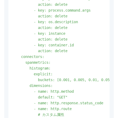
            action: delete

          - key: process.command.args

            action: delete

          - key: os.description

            action: delete

          - key: instance

            action: delete

          - key: container.id

            action: delete

    connectors:

      spanmetrics:

        histogram:

          explicit:

            buckets: [0.001, 0.005, 0.01, 0.05, 0.
        dimensions: 

          - name: http.method

            default: "GET"

          - name: http.response.status_code

          - name: http.route

            # カスタム属性
