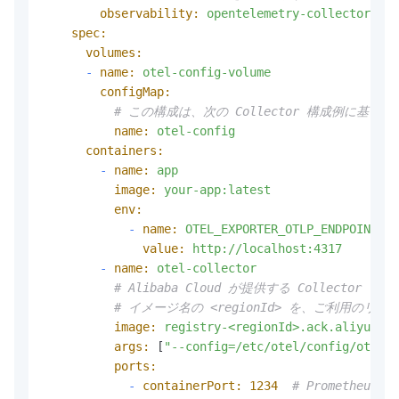
observability:
opentelemetry-collector
spec:
volumes:
-
name:
otel-config-volume
configMap:
# この構成は、次の Collector 構成例に基づ
name:
otel-config
containers:
-
name:
app
image:
your-app:latest
env:
-
name:
OTEL_EXPORTER_OTLP_ENDPOINT
value:
http://localhost:4317
-
name:
otel-collector
# Alibaba Cloud が提供する Collec
# イメージ名の <regionId> を、ご利用のリ
image:
registry-<regionId>.ack.aliyuncs.
args:
 [
"--config=/etc/otel/config/otel-c
ports:
-
containerPort:
1234
# Prometheu