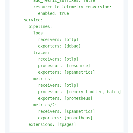
        add_metric_suffixes: false

        resource_to_telemetry_conversion:

          enabled: true

    service:

      pipelines:

        logs:

          receivers: [otlp]

          exporters: [debug]

        traces:

          receivers: [otlp]

          processors: [resource]

          exporters: [spanmetrics]

        metrics:

          receivers: [otlp]

          processors: [memory_limiter, batch]

          exporters: [prometheus]

        metrics/2:

          receivers: [spanmetrics]

          exporters: [prometheus]
