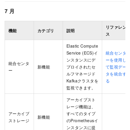
7
月
リファレン
機能
カテゴリ
説明
ス
Elastic Compute
Service (ECS)イ
統合センタ
ンスタンスにデ
ーを使用し
統合センタ
新機能
プロイされたセ
て監視デー
ー
ルフマネージド
タを統合す
Kafkaクラスタを
る
監視できます。
アーカイブスト
レージ機能は、
アーカイブ
すべてのタイプ
新機能
ストレージ
のPrometheusイ
ンスタンスに提