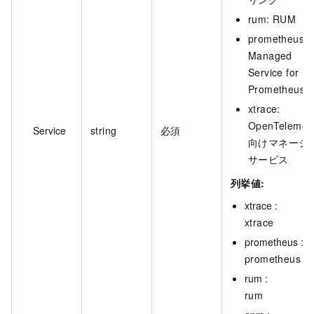
rum: RUM
prometheus:
Managed
Service for
Prometheus
xtrace:
OpenTelemet
Service
string
必須
向けマネージ
サービス
列挙値:
xtrace :
xtrace
prometheus :
prometheus
rum :
rum