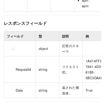
apm :
apm
レスポンスフィールド
フィールド
型
説明
例
応答のスキ
object
ーマ
1A474FF8-
リクエスト
7861-4D00-
RequestId
string
ID。
81B5-
5BC3DA4E**
返された構
Data
string
True
造体。