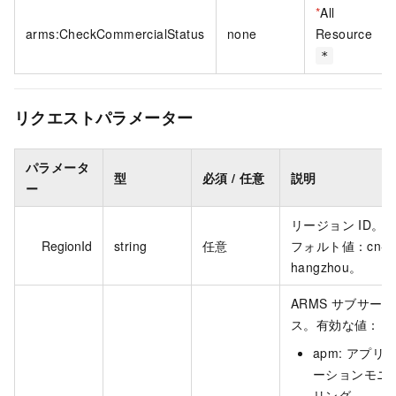
*
All
arms:CheckCommercialStatus
none
Resource
*
リクエストパラメーター
パラメータ
型
必須 / 任意
説明
ー
リージョン ID。
RegionId
string
任意
フォルト値：cn-
hangzhou。
ARMS サブサービ
ス。有効な値：
apm: アプリ
ーションモニ
リング