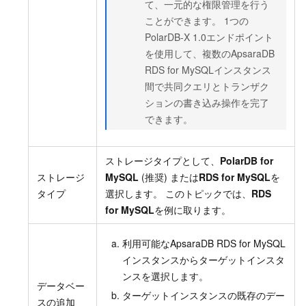
て、一元的な権限管理を行う
ことができます。 1つの
PolarDB-X 1.0
エンドポイント
を使用して、複数のApsaraDB
RDS for MySQLインスタンス
間で共同クエリとトランザク
ションの書き込み操作を完了
できます。
ストレージタイプとして、
PolarDB for
ストレージ
MySQL
(推奨) または
RDS for MySQL
を
タイプ
選択します。 このトピックでは、
RDS
for MySQL
を例に取ります。
利用可能なApsaraDB RDS for MySQL
インスタンスからターゲットインスタ
ンスを選択します。
データベー
ターゲットインスタンスの既存のデー
スの追加