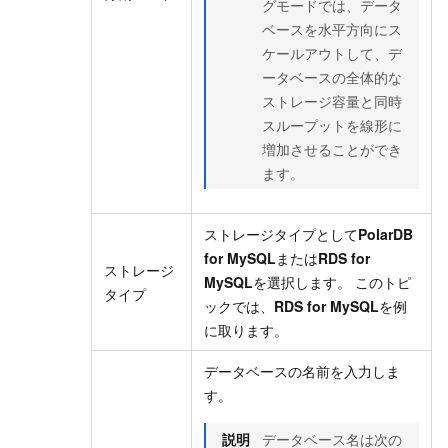
グモードでは、データ
ベースを水平方向にス
ケールアウトして、デ
ータベースの全体的な
ストレージ容量と同時
スループットを線形に
増加させることができ
ます。
ストレージタイプとして
PolarDB
for MySQL
または
RDS for
ストレージ
MySQL
を選択します。 このトピ
タイプ
ックでは、
RDS for MySQL
を例
に取ります。
データベースの名前を入力しま
す。
説明
データベース名は次の