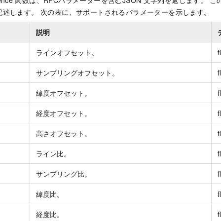
ence
関数は、RPCパラメーターを含むJSON
文字列を返します。 こ
記述します。 次の表に、サポートされるパラメーターを示します。
説明
ラインオフセット。
f
サンプリングオフセット。
f
緯度オフセット。
f
経度オフセット。
f
高さオフセット。
f
ライン比。
f
サンプリング比。
f
緯度比。
f
経度比。
f