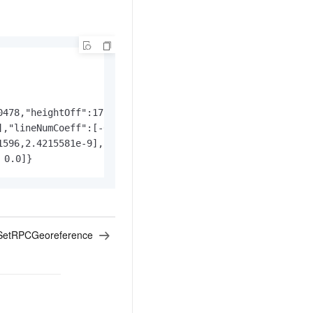
.0478,"heightOff":179.0,"lineScale":12800.0,"sampScale":
],"lineNumCoeff":[-0.002104832,-0.01642616,-1.027459,-,-
1596,2.4215581e-9],"sampDenCoeff":[1.0,-0.00050066513,-
0.0]} 
SetRPCGeoreference