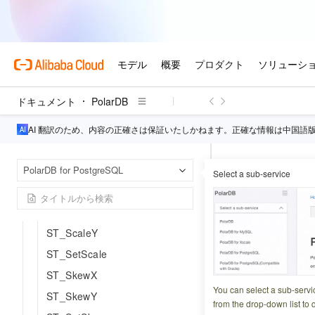
ST_RasterID
ST_CellDepth
ST_CellType
ST_InterleavingType
ST_TopPyramidLevel
ドキュメント
PolarDB
ST_Extent
ST_ConvexHull
AI 翻訳のため、内容の正確さは保証いたしかねます。正確な情報は中国語
ST_Envelope
Pola
ホームページ
ST_Srid
PolarDB for PostgreSQL
Select a sub-service
ST_RPCGeorefere
ST_SetSrid
ST_RPCGe
ST_ScaleX
ST_ScaleY
更新日時
2024-06-21 0
ST_SetScale
ST_SkewX
ラスタオブジェクト
You can select a sub-servi
ST_SkewY
にRPC
情報が含ま
from the drop-down list to q