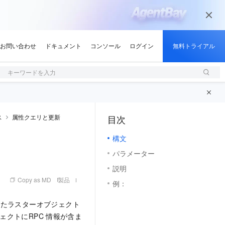
キーワードを入力
ス
属性クエリと更新
目次
（1, M）
構文
パラメーター
説明
Copy as MD
製品
例：
れたラスターオブジェクト
ェクトにRPC
情報が含ま