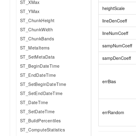
ST_XMax
heightScale
ST_YMax
ST_ChunkHeight
lineDenCoeff
ST_ChunkWidth
lineNumCoeff
ST_ChunkBands
sampNumCoeff
ST_MetaItems
ST_SetMetaData
sampDenCoeff
ST_BeginDateTime
ST_EndDateTime
errBias
ST_SetBeginDateTime
ST_SetEndDateTime
ST_DateTime
ST_SetDateTime
errRandom
ST_BuildPercentiles
ST_ComputeStatistics