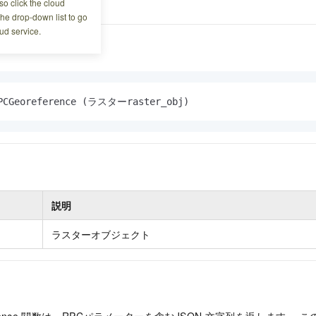
o click the cloud
nullが返されます。
the drop-down list to go
ud service.
CGeoreference (ラスターraster_obj)
説明
ラスターオブジェクト