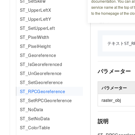
ST_SetSkew
documentation. You can als
れていない場合は、
service name at the top of 
ST_UpperLeftX
to the homepage of the clo
ST_UpperLeftY
構文
ST_SetUpperLeft
ST_PixelWidth
テキストST_RP
ST_PixelHeight
ST_Georeference
ST_IsGeoreferenced
パラメーター
ST_UnGeoreference
ST_SetGeoreference
パラメーター
ST_RPCGeoreference
raster_obj
ST_SetRPCGeoreference
ST_NoData
ST_SetNoData
説明
ST_ColorTable