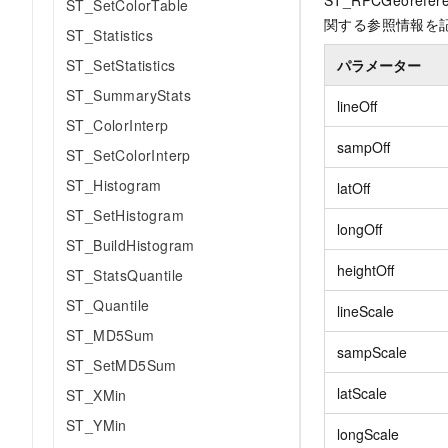
ST_RPCGeorefer
ST_SetColorTable
関する参照情報を
ST_Statistics
ST_SetStatistics
パラメーター
ST_SummaryStats
lineOff
ST_ColorInterp
sampOff
ST_SetColorInterp
ST_Histogram
latOff
ST_SetHistogram
longOff
ST_BuildHistogram
heightOff
ST_StatsQuantile
ST_Quantile
lineScale
ST_MD5Sum
sampScale
ST_SetMD5Sum
latScale
ST_XMin
ST_YMin
longScale