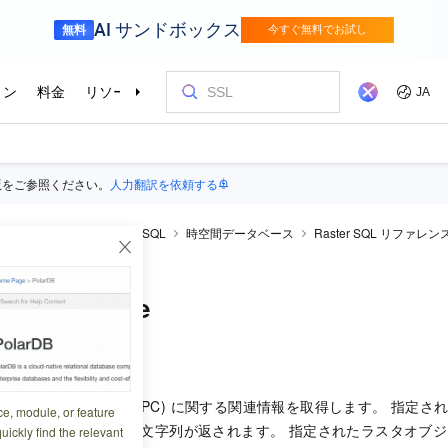
版をご参照ください。
人力翻訳を依頼する
rDB
PolarDB for PostgreSQL
時空間データベース
Raster SQL リファレン
nce
oreference
5:25:33
の有理多項式係数 (RPC) に関する関連情報を取得します。 指定さ
ce, module, or feature
れている場合、JSON
文字列が返されます。 指定されたラスタオブジ
uickly find the relevant