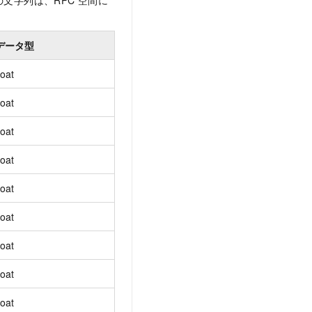
の文字列は、RPC
空間に
データ型
loat
loat
loat
loat
loat
loat
loat
loat
loat