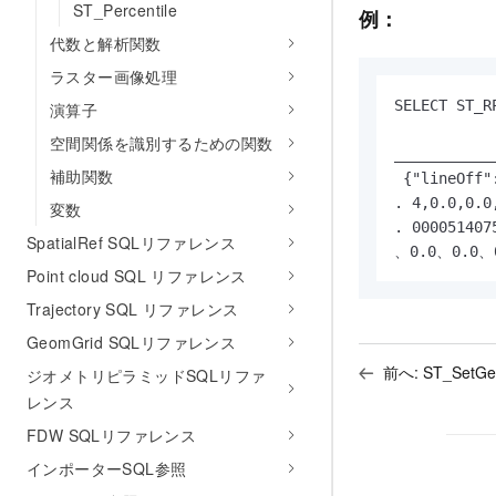
ST_Percentile
例：
代数と解析関数
ラスター画像処理
SELECT ST_R
演算子
空間関係を識別するための関数
___________
補助関数
 {"lineOff"
. 4,0.0,0.0
変数
. 000051407
SpatialRef SQLリファレンス
、0.0、0.0、
Point cloud SQL リファレンス
Trajectory SQL リファレンス
GeomGrid SQLリファレンス
前へ:
ST_SetGe
ジオメトリピラミッドSQLリファ
レンス
FDW SQLリファレンス
インポーターSQL参照