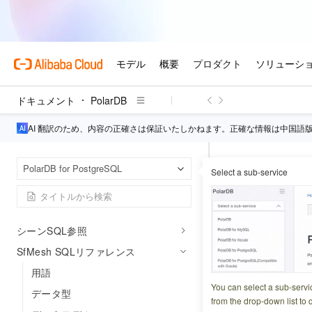
詳細な使用方法
ジオメトリSQLリファレンス
Raster SQL リファレンス
SpatialRef SQLリファレンス
Point cloud SQL リファレンス
ドキュメント
PolarDB
Trajectory SQL リファレンス
AI 翻訳のため、内容の正確さは保証いたしかねます。正確な情報は中国語
GeomGrid SQLリファレンス
ジオメトリピラミッドSQLリファ
Pola
ホームページ
レンス
PolarDB for PostgreSQL
Select a sub-service
ST_MeshFromEW
FDW SQLリファレンス
ST_Mesh
インポーターSQL参照
シーンSQL参照
更新日時
2024-06-21 0
SfMesh SQLリファレンス
用語
このトピックでは、S
You can select a sub-servi
データ型
知のテキスト (EW
from the drop-down list to q