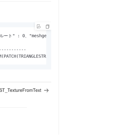
"ルート" : 0、"meshgeoms" : ["MESHGEOM(PATCH(TRIANGLESTR
----------

M(PATCH(TRIANGLESTRIP(0 0,0 10,10 10,10 0)))"]], "primit
ST_TextureFromText