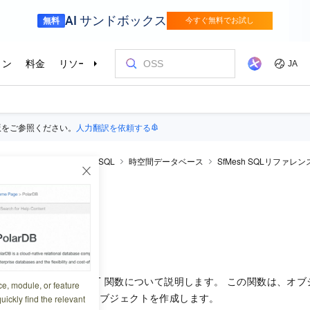
版をご参照ください。
人力翻訳を依頼する
rDB
PolarDB for PostgreSQL
時空間データベース
SfMesh SQLリファレン
KT
FromEWKT
5:36:34
T_MeshFromEWKT
関数について説明します。 この関数は、オブ
ce, module, or feature
KT) 表現からsfmeshオブジェクトを作成します。
uickly find the relevant