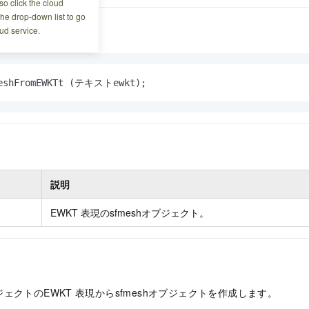
o click the cloud
the drop-down list to go
ud service.
MeshFromEWKTt (テキストewkt);
説明
EWKT
表現のsfmeshオブジェクト。
ェクトのEWKT
表現からsfmeshオブジェクトを作成します。