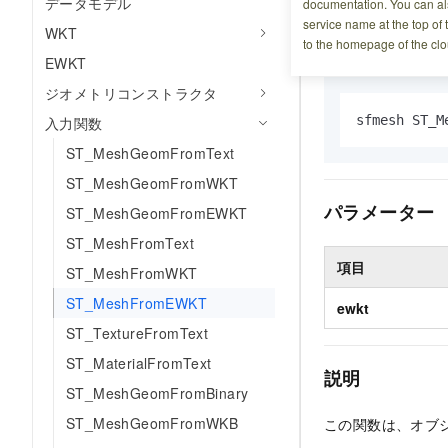
データモデル
documentation. You can als
service name at the top of 
WKT
構文
to the homepage of the clo
EWKT
ジオメトリコンストラクタ
sfmesh ST_
入力関数
ST_MeshGeomFromText
ST_MeshGeomFromWKT
パラメーター
ST_MeshGeomFromEWKT
ST_MeshFromText
項目
ST_MeshFromWKT
ST_MeshFromEWKT
ewkt
ST_TextureFromText
ST_MaterialFromText
説明
ST_MeshGeomFromBinary
ST_MeshGeomFromWKB
この関数は、オブジ