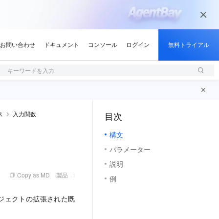
キーワードを入力
ス
入力関数
目次
（1, M）
構文
パラメーター
説明
Copy as MD
製品
例
ジェクトの拡張された既