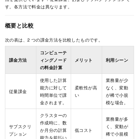
す。各方法で料金は異なります。
概要と比較
次の表は、
2 つ
の課金方法を比較したものです。
コンピューテ
課金方法
ィングノード
メリット
利用シーン
の料金計算
使用した計算
業務量が少
能力に対して
柔軟性が高
なく、変動
従量課金
時間単位で課
い
が稀で小規
金されます。
模な場合。
クラスターの
業務量が多
作成時に、数
サブスクリ
く、変動が
か月分の計算
低コスト
プション
稀で小規模
能力を前払い