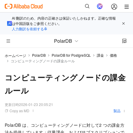
AI 翻訳のため、内容の正確さは保証いたしかねます。正確な情報
は中国語版をご参照ください。
人力翻訳を依頼する
PolarDB
PolarDB
PolarDB for PostgreSQL
課金
価格
ホームページ
コンピューティングノードの課金ルール
コンピューティングノードの課金
ルール
更新日時
2026-01-23 20:05:21
Copy as MD
製品
PolarDB
は、コンピューティングノードに対して
2 つ
の課金方
法を提供しています：従量課金、およびサブスクリプションで