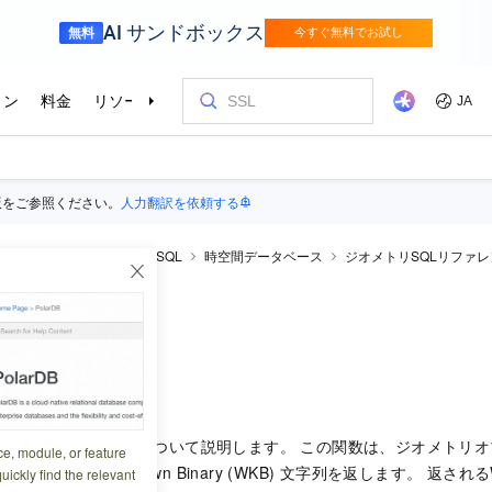
版をご参照ください。
人力翻訳を依頼する
rDB
PolarDB for PostgreSQL
時空間データベース
ジオメトリSQLリファレ
ary
4:23:47
_AsBinary
関数について説明します。 この関数は、ジオメトリ
ce, module, or feature
ェクトを表すWell-Known Binary (WKB) 文字列を返します。 返される
uickly find the relevant