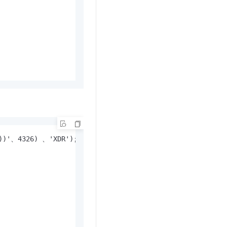




1))'、4326) 、'XDR');


