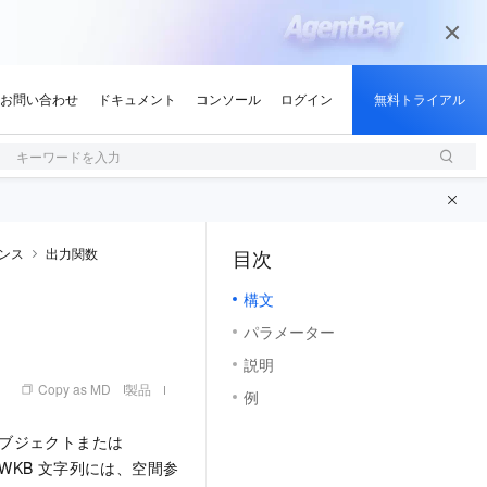
キーワードを入力
ンス
出力関数
目次
（1, M）
構文
パラメーター
説明
Copy as MD
製品
例
オブジェクトまたは
WKB
文字列には、空間参