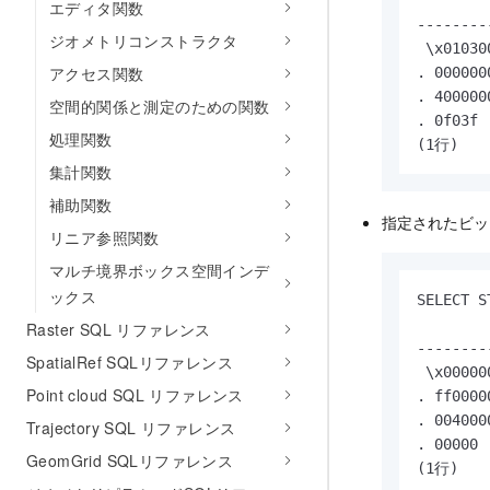
エディタ関数
--------
ジオメトリコンストラクタ
 \x01030
アクセス関数
. 000000
. 400000
空間的関係と測定のための関数
. 0f03f

処理関数
(1行)
集計関数
補助関数
指定されたビッ
リニア参照関数
マルチ境界ボックス空間インデ
ックス
SELECT S
        
Raster SQL リファレンス
--------
SpatialRef SQLリファレンス
 \x00000
Point cloud SQL リファレンス
. ff0000
. 004000
Trajectory SQL リファレンス
. 00000

GeomGrid SQLリファレンス
(1行)