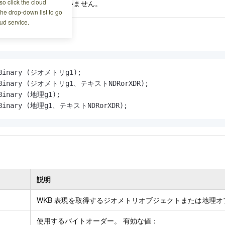
o click the cloud
) メタデータが含まれていません。
the drop-down list to go
ud service.
sBinary (ジオメトリg1);

AsBinary (ジオメトリg1、テキストNDRorXDR);

Binary (地理g1);

sBinary (地理g1、テキストNDRorXDR);
説明
WKB
表現を取得するジオメトリオブジェクトまたは地理オ
使用するバイトオーダー。 有効な値：