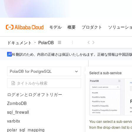
pgtap
polar_sql_inception (SQL 監査)
sequential_uuid (UUID 生成)
temporal_tables
ドキュメント
PolarDB
zhparser\ \(中国語の形態素解析\)
pldebugger (ストアドプロシージャの
AI 翻訳のため、内容の正確さは保証いたしかねます。正確な情報は中国語
デバッグ)
pg_roaringbitmap
Pola
ホームページ
PolarDB for PostgreSQL
Select a sub-service
ST_AsBinary
高次元ベクトル検索（PASE）
pg_hint_plan
ST_AsBin
ログオンとログオフトリガー
ZomboDB
更新日時
2024-06-21 0
sql_firewall
このトピックでは、ST
varbitx
You can select a sub-servi
geographyオブジ
from the drop-down list to q
polar_sql_mapping