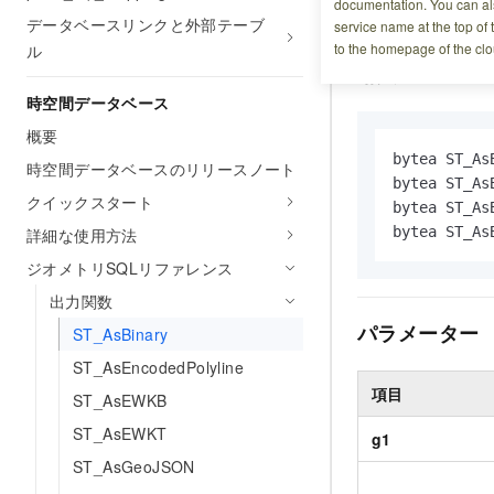
documentation. You can als
照識別子 (SRID
データベースリンクと外部テーブ
service name at the top of 
to the homepage of the clo
ル
構文
時空間データベース
概要
bytea ST_A
時空間データベースのリリースノート
bytea ST_
クイックスタート
bytea ST_As
bytea ST_A
詳細な使用方法
ジオメトリSQLリファレンス
出力関数
パラメーター
ST_AsBinary
ST_AsEncodedPolyline
項目
ST_AsEWKB
ST_AsEWKT
g1
ST_AsGeoJSON