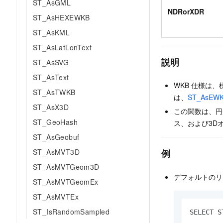
ST_AsGML
NDRorXDR
ST_AsHEXEWKB
ST_AsKML
ST_AsLatLonText
説明
ST_AsSVG
ST_AsText
WKB
仕様は、
ST_AsTWKB
は、
ST_AsEW
ST_AsX3D
この関数は、円
ST_GeoHash
ス、および3D
ST_AsGeobuf
ST_AsMVT3D
例
ST_AsMVTGeom3D
デフォルトのリ
ST_AsMVTGeomEx
ST_AsMVTEx
ST_IsRandomSampled
SELECT S
        