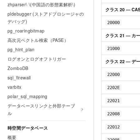
zhparser\ \(中国語の形態素解析\)
クラス 20 — C
pldebugger (ストアドプロシージャの
デバッグ)
20000
pg_roaringbitmap
クラス 21 — 
高次元ベクトル検索（PASE）
21000
pg_hint_plan
ログオンとログオフトリガー
クラス 22 — デ
ZomboDB
22000
sql_firewall
varbitx
2202E
polar_sql_mapping
22021
データベースリンクと外部テーブ
ル
22008
22012
時空間データベース
概要