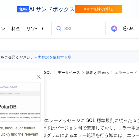
版をご参照ください。
人力翻訳を依頼する
rDB
PolarDB for PostgreSQL
データベース
診断と最適化
エラーコード
ード
1:55:26
PostgreSQL では、すべてのエラーメッセージに SQL 標準規則に従った 5 
てられます。エラーコードはバージョン間で安定しており、エラー本
ce, module, or feature
uickly find the relevant
は変更されません。プログラムによるエラー処理を行う際には、エラ