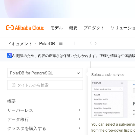
Enterprise Edition の計算ノード仕様
お知らせと更新
コンソールリリースノート
リリースノート
ドキュメント
PolarDB
PolarProxy リリースノート
サービス通知
AI 翻訳のため、内容の正確さは保証いたしかねます。正確な情報は中国語
セキュリティ通知
Pola
ホームページ
PolarDB for PostgreSQL
Select a sub-service
はじめに
エラーコ
データベース
概要
更新日時
2026-03-27 2
サーバーレス
PolarDB for 
データ移行
ーコードが割り当
You can select a sub-servi
クラスタを購入する
from the drop-down list to q
でも、コード自体