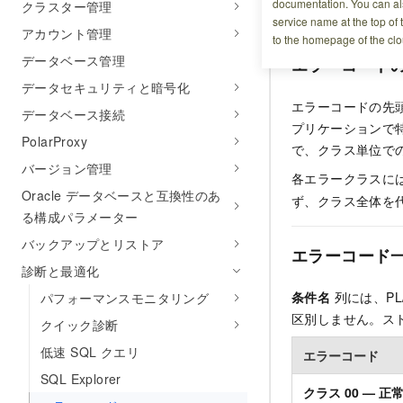
documentation. You can als
クラスター管理
ードをチェックし
service name at the top of 
アカウント管理
to the homepage of the clo
データベース管理
エラーコード
データセキュリティと暗号化
エラーコードの先頭
データベース接続
プリケーションで
PolarProxy
で、クラス単位で
バージョン管理
各エラークラスには
Oracle データベースと互換性のあ
ず、クラス全体を
る構成パラメーター
バックアップとリストア
エラーコード
診断と最適化
条件名
列には、PL
パフォーマンスモニタリング
区別しません。スト
クイック診断
低速 SQL クエリ
エラーコード
SQL Explorer
クラス 00 — 正