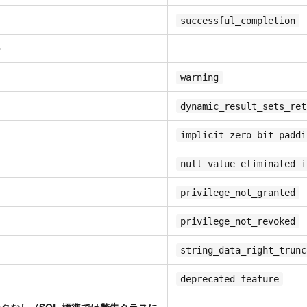
successful_completion
告
warning
dynamic_result_sets_ret
implicit_zero_bit_paddi
null_value_eliminated_i
privilege_not_granted
privilege_not_revoked
string_data_right_trunc
deprecated_feature