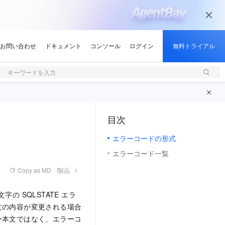
キーワードを入力
目次
（1, M）
エラーコードの形式
エラーコード一覧
Copy as MD
製品
文字の SQLSTATE エラ
文の内容が変更される場合
ー本文ではなく、エラーコ