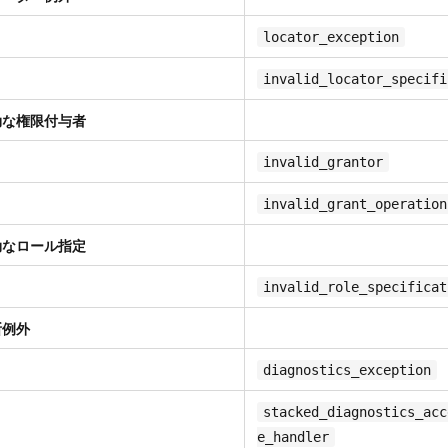
locator_exception
invalid_locator_specifi
無効な権限付与者
invalid_grantor
invalid_grant_operation
無効なロール指定
invalid_role_specificat
断例外
diagnostics_exception
stacked_diagnostics_acc
e_handler