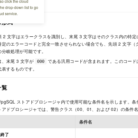
o click the cloud
てください。
the drop-down list to go
ud service.
の形式
 2 文字はエラークラスを識別し、末尾 3 文字はそのクラス内の特
特定のエラーコードと完全一致させられない場合でも、先頭 2 文字（
の分岐処理が可能です。
、末尾 3 文字が
である汎用コードが含まれます。このコード
000
代表するものです。
一覧
/pgSQL ストアドプロシージャ内で使用可能な条件名を示します。
アドプロシージャでは、警告クラス（00、01、および 02）の条件
条件名
常終了