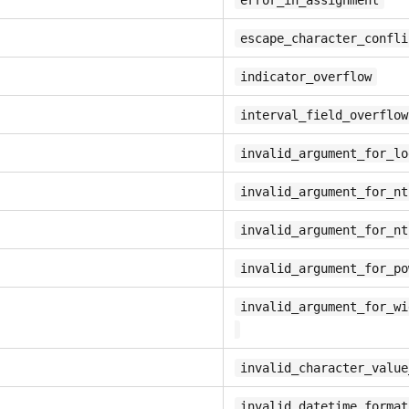
error_in_assignment
escape_character_confli
indicator_overflow
interval_field_overflow
invalid_argument_for_lo
invalid_argument_for_nt
invalid_argument_for_nt
invalid_argument_for_po
invalid_argument_for_wi
invalid_character_value
invalid_datetime_format