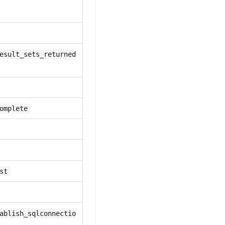
esult_sets_returned
omplete
st
ablish_sqlconnectio