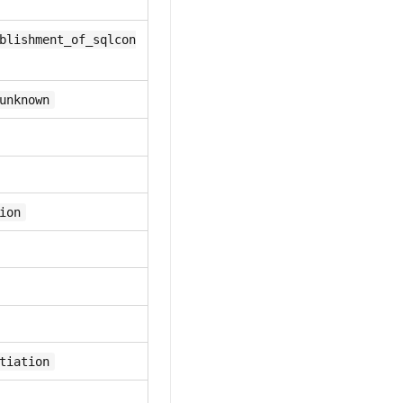
blishment_of_sqlcon
unknown
ion
tiation