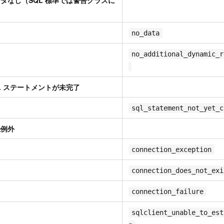
データなし（SQL 標準では警告クラスに
no_data
no_additional_dynamic_r
SQL ステートメントが未完了
sql_statement_not_yet_c
続例外
connection_exception
connection_does_not_exi
connection_failure
sqlclient_unable_to_est