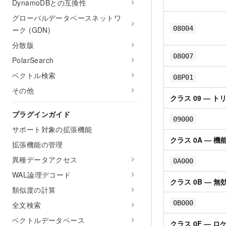
DynamoDBとの互換性
グローバルデータベースネットワ
08004
ーク (GDN)
分散版
08007
PolarSearch
ベクトル検索
08P01
その他
クラス 09 — 
プラグインガイド
09000
サポート対象の拡張機能
クラス 0A — 
拡張機能の管理
異種データアクセス
0A000
WAL論理デコード
クラス 0B — 
類似度の計算
0B000
全文検索
ベクトルデータベース
クラス 0F — 