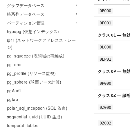
グラフデータベース
0F000
時系列データベース
パーティション管理
0F001
hypopg (仮想インデックス)
クラス 0L — 
ip4r (ネットワークアドレスストレー
ジ)
0L000
pg_squeeze (表領域の再編成)
0LP01
pg_cron
クラス 0P — 
pg_profile (リソース監視)
pg_sphere (球面データ計算)
0P000
pgAudit
クラス 0Z — 診
pgtap
polar_sql_inception (SQL 監査)
0Z000
sequential_uuid (UUID 生成)
0Z002
temporal_tables