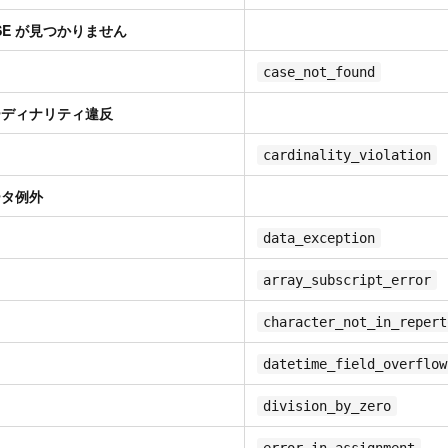
ASE が見つかりません
case_not_found
カーディナリティ違反
cardinality_violation
ータ例外
data_exception
array_subscript_error
character_not_in_repert
datetime_field_overflow
division_by_zero