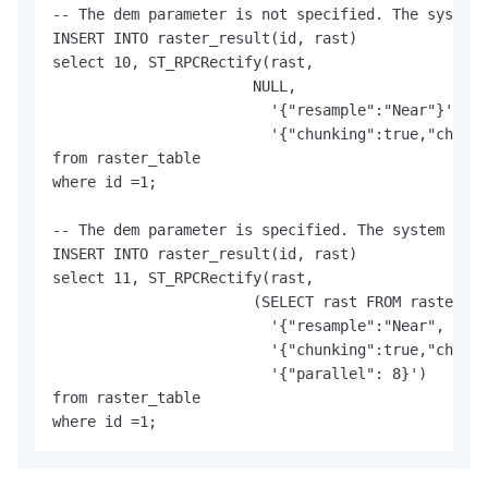
-- The dem parameter is not specified. The system 
INSERT INTO raster_result(id, rast) 

select 10, ST_RPCRectify(rast,

                       NULL,    

                         '{"resample":"Near"}',

                         '{"chunking":true,"chunkd
from raster_table 

where id =1;

-- The dem parameter is specified. The system samp
INSERT INTO raster_result(id, rast) 

select 11, ST_RPCRectify(rast,

                       (SELECT rast FROM raster_ta
                         '{"resample":"Near", "out
                         '{"chunking":true,"chunkd
                         '{"parallel": 8}') 

from raster_table 

where id =1;            