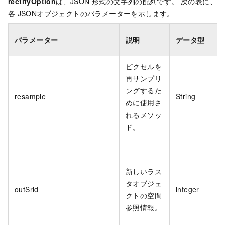
rectifyOption
は、JSON
形式の文字列の配列です。 次の表に、
各
JSONオブジェクトのパラメーターを示します。
パラメーター
説明
データ型
ピクセルを
再サンプリ
ングするた
resample
String
めに使用さ
れるメソッ
ド。
新しいラス
タオブジェ
outSrid
integer
クトの空間
参照情報。