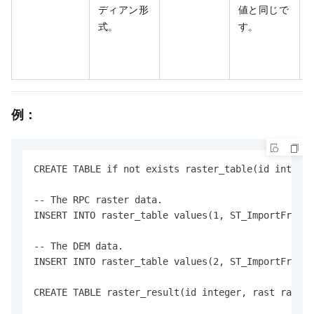
ディアン形
値と同じで
式。
す。
例：
CREATE TABLE if not exists raster_table(id integer
-- The RPC raster data.

INSERT INTO raster_table values(1, ST_ImportFrom('
-- The DEM data.

INSERT INTO raster_table values(2, ST_ImportFrom('
CREATE TABLE raster_result(id integer, rast raster