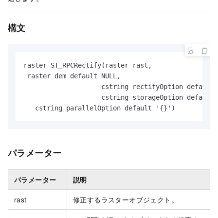
構文
raster ST_RPCRectify(raster rast,

 raster dem default NULL,

                    cstring rectifyOption default 
                    cstring storageOption default 
   cstring parallelOption default '{}')
パラメーター
パラメーター
説明
rast
修正するラスターオブジェクト。