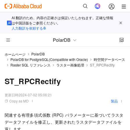
AI 翻訳のため、内容の正確さは保証いたしかねます。正確な情報
は中国語版をご参照ください。
人力翻訳を依頼する
PolarDB
PolarDB
ホームページ
PolarDB for PostgreSQL(Compatible with Oracle)
時空間データベース
Raster SQL リファレンス
ラスター画像処理
ST_RPCRectify
ST_RPCRectify
更新日時
2024-07-02 05:06:21
Copy as MD
製品
関連する有理多項式係数 (RPC) パラメーターに基づいてラスタ
データファイルを修正し、更新されたラスタデータファイルを
返します。