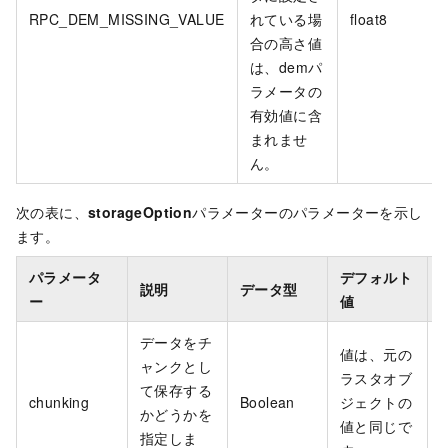
RPC_DEM_MISSING_VALUE
れている場
float8
合の高さ値
は、demパ
ラメータの
有効値に含
まれませ
ん。
次の表に、
storageOption
パラメーターのパラメーターを示し
ます。
パラメータ
デフォルト
説明
データ型
ー
値
データをチ
値は、元の
ャンクとし
ラスタオブ
て保存する
chunking
Boolean
ジェクトの
かどうかを
値と同じで
指定しま