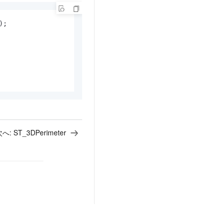
;

次へ:
ST_3DPerimeter