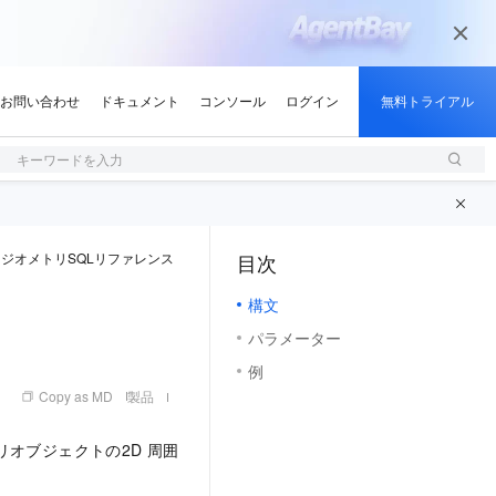
キーワードを入力
ジオメトリSQLリファレンス
目次
（1, M）
構文
パラメーター
例
Copy as MD
製品
リオブジェクトの2D
周囲