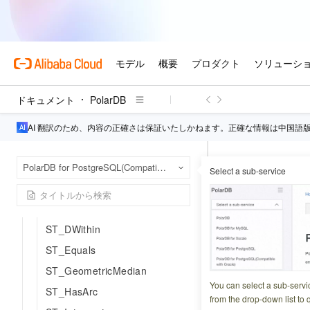
ST_LineCrossingDirection
ST_Disjoint
ST_Distance
ST_MinimumClearance
ST_MinimumClearanceLine
ドキュメント
PolarDB
ST_HausdorffDistance
ST_FrechetDistance
AI 翻訳のため、内容の正確さは保証いたしかねます。正確な情報は中国語
ST_MaxDistance
Pola
ホームページ
ST_DistanceSphere
PolarDB for PostgreSQL(Compatible with Oracle)
Select a sub-service
空間的関係と測定
ST_DistanceSpheroid
ST_Perim
ST_DFullyWithin
ST_DWithin
更新日時
2024-07-01 0
ST_Equals
ST_GeometricMedian
このトピックでは、ST
You can select a sub-servi
ST_HasArc
を計算します。 この関
from the drop-down list to q