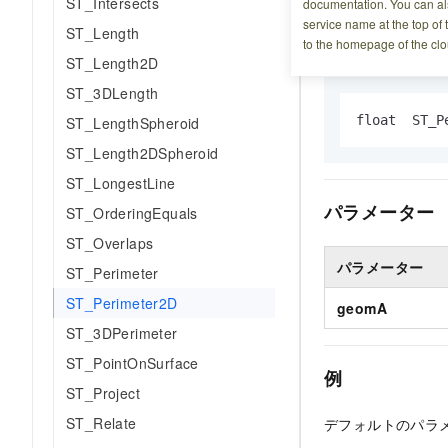
ST_Intersects
documentation. You can als
service name at the top of 
ST_Length
構文
to the homepage of the clo
ST_Length2D
ST_3DLength
float  ST_P
ST_LengthSpheroid
ST_Length2DSpheroid
ST_LongestLine
パラメーター
ST_OrderingEquals
ST_Overlaps
パラメーター
ST_Perimeter
ST_Perimeter2D
geomA
ST_3DPerimeter
ST_PointOnSurface
例
ST_Project
ST_Relate
デフォルトのパラ