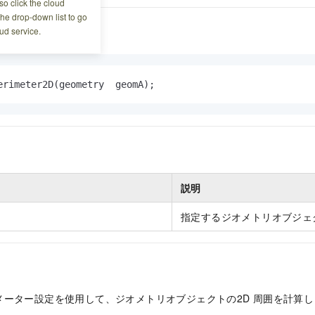
o click the cloud
the drop-down list to go
ud service.
erimeter2D(geometry  geomA);
説明
指定するジオメトリオブジェ
メーター設定を使用して、ジオメトリオブジェクトの2D
周囲を計算し