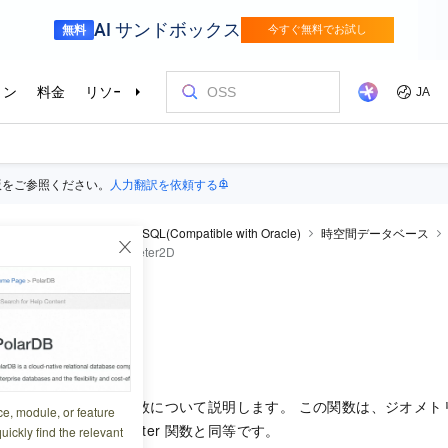
版をご参照ください。
人力翻訳を依頼する
rDB
PolarDB for PostgreSQL(Compatible with Oracle)
時空間データベース
のための関数
ST_Perimeter2D
eter2D
9:30:05
_Perimeter2D
関数について説明します。 この関数は、ジオメト
ce, module, or feature
数は、ST_Perimeter
関数と同等です。
uickly find the relevant