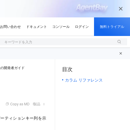
キーワードを入力
性の開発者ガイド
目次
（1, M）
カラム リファレンス
Copy as MD
製品
ーティションキー列を示