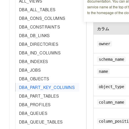
ALL_VIEWS
documentation. You can als
service name at the top of 
DBA_ALL_TABLES
カラム リファ
to the homepage of the clo
DBA_CONS_COLUMNS
DBA_CONSTRAINTS
カラム
DBA_DB_LINKS
DBA_DIRECTORIES
owner
DBA_IND_COLUMNS
schema_name
DBA_INDEXES
DBA_JOBS
name
DBA_OBJECTS
DBA_PART_KEY_COLUMNS
object_type
DBA_PART_TABLES
column_name
DBA_PROFILES
DBA_QUEUES
DBA_QUEUE_TABLES
column_positi