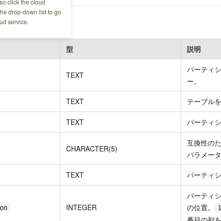
o click the cloud
the drop-down list to go
レンス
ud service.
型
説明
パーティ
TEXT
ー。
TEXT
テーブル
TEXT
パーティ
互換性の
CHARACTER(5)
パラメータ
TEXT
パーティ
パーティ
INTEGER
の位置。
on
番目の列