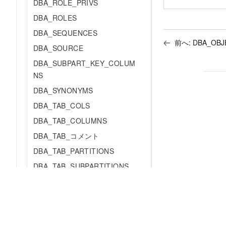
DBA_ROLE_PRIVS
DBA_ROLES
DBA_SEQUENCES
前へ:
DBA_OBJ
DBA_SOURCE
DBA_SUBPART_KEY_COLUM
NS
DBA_SYNONYMS
DBA_TAB_COLS
DBA_TAB_COLUMNS
DBA_TAB_コメント
DBA_TAB_PARTITIONS
DBA_TAB_SUBPARTITIONS
DBA_TABLES
DBA_TRIGGERS
DBA_TYPES