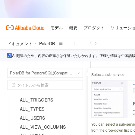
ALL_SEQUENCES
ALL_SOURCE
ALL_SUBPART_KEY_COLUM
NS
ALL_SYNONYMS
ドキュメント
PolarDB
ALL_TAB_COLS
ALL_TAB_COLUMNS
AI 翻訳のため、内容の正確さは保証いたしかねます。正確な情報は中国語
ALL_TAB_コメント
Pola
ホームページ
ALL_TAB_PARTITIONS
PolarDB for PostgreSQL(Compatible with Oracle)
Select a sub-service
Oracle カタログ
ALL_TAB_SUBPARTITIONS
DBA_PA
ALL_TABLES
ALL_TRIGGERS
更新日時
2026-03-27 2
ALL_TYPES
ALL_USERS
DBA_PART_KEY_C
You can select a sub-servi
ALL_VIEW_COLUMNS
します。
from the drop-down list to q