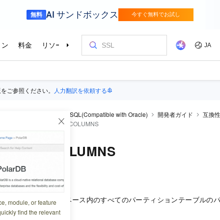
版をご参照ください。
人力翻訳を依頼する
rDB
PolarDB for PostgreSQL(Compatible with Oracle)
開発者ガイド
互換
ビュー
DBA_PART_KEY_COLUMNS
RT_KEY_COLUMNS
1:48:43
は、データベース内のすべてのパーティションテーブルのパ
OLUMNS
ce, module, or feature
uickly find the relevant