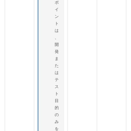
ポ
イ
ン
ト
は
、
開
発
ま
た
は
テ
ス
ト
目
的
の
み
を