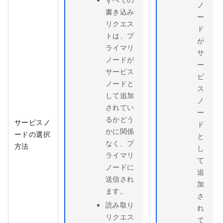
ノ
書き込み
ー
リクエス
ド
トは、プ
が
ライマリ
サ
ノードが
ー
サービス
ビ
ノードと
ス
して追加
ノ
されてい
ー
るかどう
サービスノ
ド
かに関係
ードの選択
と
なく、プ
方法
し
ライマリ
て
ノードに
追
送信され
加
ます。
さ
読み取り
れ
リクエス
て