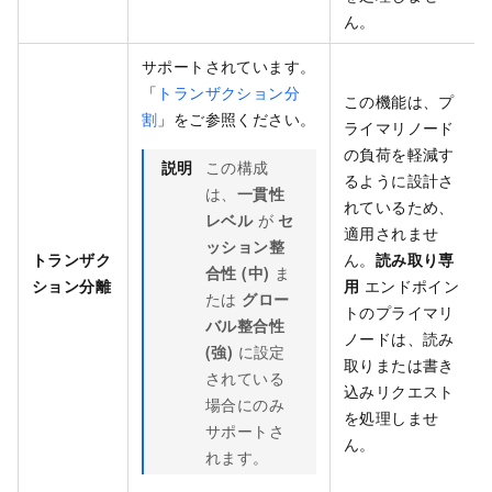
ん。
サポートされています。
「
トランザクション分
この機能は、プ
割
」をご参照ください。
ライマリノード
の負荷を軽減す
説明
この構成
るように設計さ
は、
一貫性
れているため、
レベル
が
セ
適用されませ
ッション整
トランザク
ん。
読み取り専
合性 (中)
ま
ション分離
用
エンドポイン
たは
グロー
トのプライマリ
バル整合性
ノードは、読み
(強)
に設定
取りまたは書き
されている
込みリクエスト
場合にのみ
を処理しませ
サポートさ
ん。
れます。