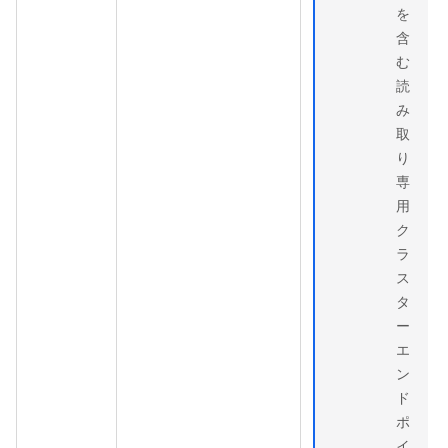
を
含
む
読
み
取
り
専
用
ク
ラ
ス
タ
ー
エ
ン
ド
ポ
イ