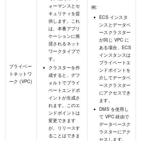
ォーマンスとセ
例:
キュリティを提
ECS インスタ
供します。これ
ンスとデータベ
は、本番アプリ
ースクラスター
ケーションに推
が同じ VPC に
奨されるネット
ある場合、ECS
ワークタイプで
インスタンスは
す。
プライベートエ
プライベー
クラスターを作
ンドポイントを
トネットワ
成すると、デフ
介してデータベ
ーク (VPC)
ォルトでプライ
ースクラスター
ベートエンドポ
にアクセスでき
イントが生成さ
ます。
れます。このエ
DMS を使用し
ンドポイントは
て VPC 経由で
変更できます
データベースク
が、リリースす
ラスターにアク
ることはできま
セスします。