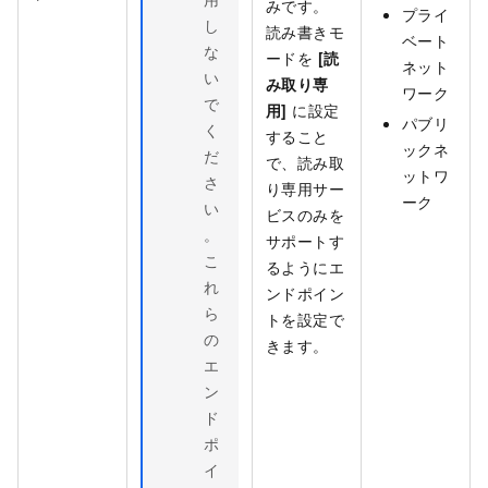
みです。
プライ
し
読み書きモ
ベート
な
ードを
[読
ネット
い
み取り専
ワーク
で
用]
に設定
パブリ
く
すること
ックネ
だ
で、読み取
ットワ
さ
り専用サー
ーク
い
ビスのみを
。
サポートす
こ
るようにエ
れ
ンドポイン
ら
トを設定で
の
きます。
エ
ン
ド
ポ
イ