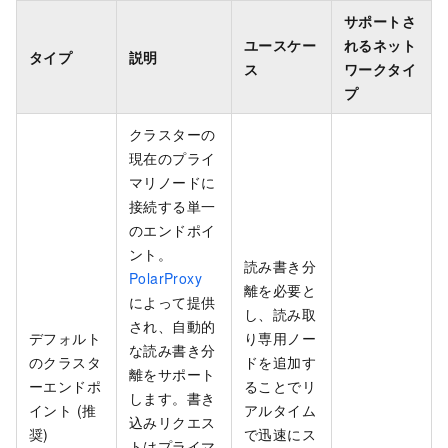
サポートさ
ユースケー
れるネット
タイプ
説明
ス
ワークタイ
プ
クラスターの
現在のプライ
マリノードに
接続する単一
のエンドポイ
ント。
読み書き分
PolarProxy
離を必要と
によって提供
し、読み取
され、自動的
デフォルト
り専用ノー
な読み書き分
のクラスタ
ドを追加す
離をサポート
ーエンドポ
ることでリ
します。書き
イント (推
アルタイム
込みリクエス
奨)
で迅速にス
トはプライマ