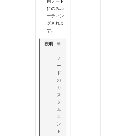
用ノード
にのみル
ーティン
グされま
す。
説明
単
一
ノ
ー
ド
の
カ
ス
タ
ム
エ
ン
ド