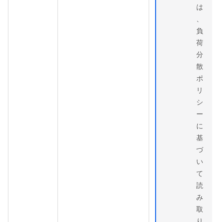
は
、
負
荷
分
散
ポ
リ
シ
ー
に
基
づ
い
て
読
み
取
り