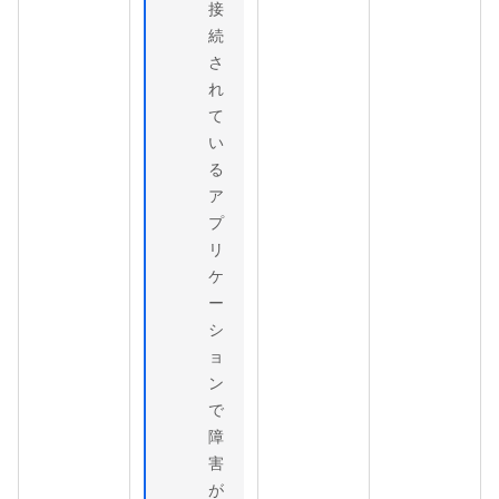
接
続
さ
れ
て
い
る
ア
プ
リ
ケ
ー
シ
ョ
ン
で
障
害
が