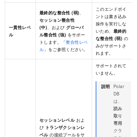
このエンドポイ
最終的な整合性 (弱)
、
ントは書き込み
セッション整合性
操作を実行しな
一貫性レベ
(中)
、および
グローバ
いため、
最終的
ル
ル整合性 (強)
をサポー
な整合性 (弱)
の
トします。「
整合性レベ
みがサポートさ
ル
」をご参照ください。
れます。
サポートされて
いません。
説明
Polar
DB
は、
読み
取り
セッションレベル
およ
専用
び
トランザクションレ
クラ
ベル
の接続プールをサ