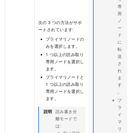
専
用
ノ
次の 3 つの方法がサポ
ー
ートされています:
ド
プライマリノードの
に
みを選択します。
転
1 つ以上の読み取り
送
専用ノードを選択し
さ
ます。
れ
プライマリノードと
ま
1 つ以上の読み取り
す
専用ノードを選択し
。
ます。
プ
ラ
説明
読み書き分
イ
離モードで
マ
は:
リ
すべての