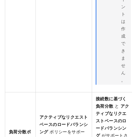
ン
ト
は
作
成
で
き
ま
せ
ん
。
接続数に基づく
負荷分散
と
アク
ティブなリクエ
アクティブなリクエスト
ストベースのロ
ベースのロードバランシ
ードバランシン
負荷分散ポ
ング
ポリシーをサポー
グ
がサポートさ