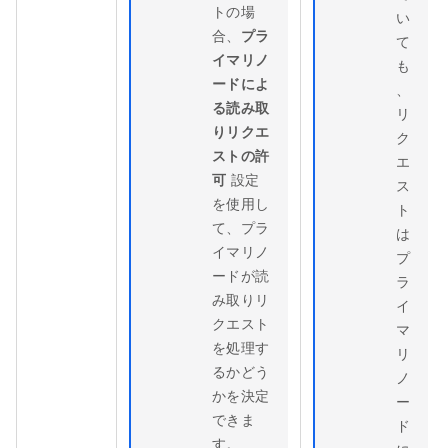
トの場
い
合、
プラ
て
イマリノ
も
ードによ
、
る読み取
リ
りリクエ
ク
ストの許
エ
可
設定
ス
を使用し
ト
て、プラ
は
イマリノ
プ
ードが読
ラ
み取りリ
イ
クエスト
マ
を処理す
リ
るかどう
ノ
かを決定
ー
できま
ド
す。