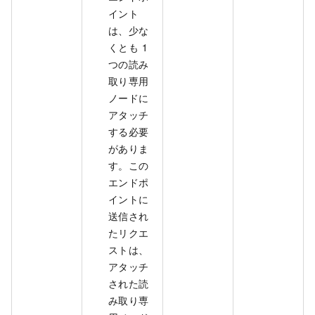
イント
は、少な
くとも 1
つの読み
取り専用
ノードに
アタッチ
する必要
がありま
す。この
エンドポ
イントに
送信され
たリクエ
ストは、
アタッチ
された読
み取り専