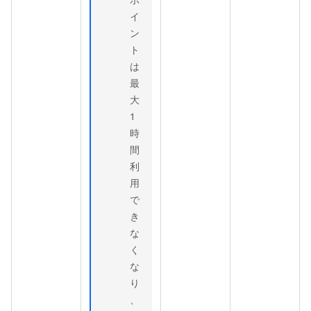
イ
ン
ト
は
最
大
1
時
間
利
用
で
き
な
く
な
り
、