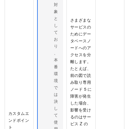
対
象
と
さまざまな
し
サービスの
て
ためにデー
お
タベースノ
り
ードへのア
、
クセスを分
本
離します。
番
たとえば、
環
前の図で読
境
み取り専用
で
ノード 5 に
は
障害が発生
決
した場合、
し
影響を受け
カスタムエ
て
るのはサー
ンドポイン
使
ビス Z の
ト
用