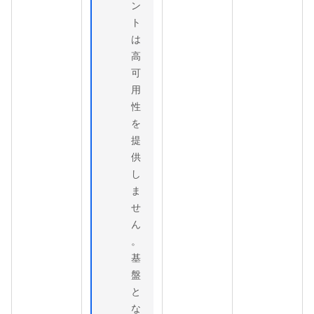
ン
ト
は
高
可
用
性
を
提
供
し
ま
せ
ん
。
基
盤
と
な