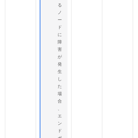
る
ノ
ー
ド
に
障
害
が
発
生
し
た
場
合
、
エ
ン
ド
ポ