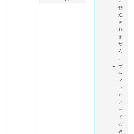
に
転
送
さ
れ
ま
せ
ん
。
プ
ラ
イ
マ
リ
ノ
ー
ド
の
み