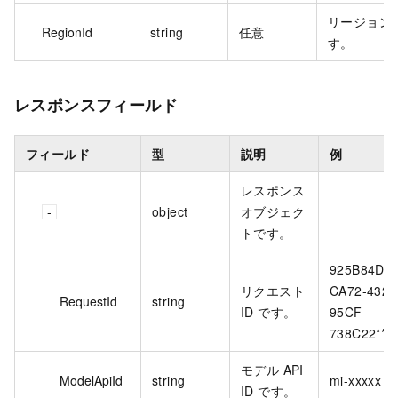
リージョン I
RegionId
string
任意
す。
レスポンスフィールド
フィールド
型
説明
例
レスポンス
object
オブジェク
トです。
925B84D9-
リクエスト
CA72-432C
RequestId
string
ID です。
95CF-
738C22****
モデル API
ModelApiId
string
mi-xxxxx
ID です。