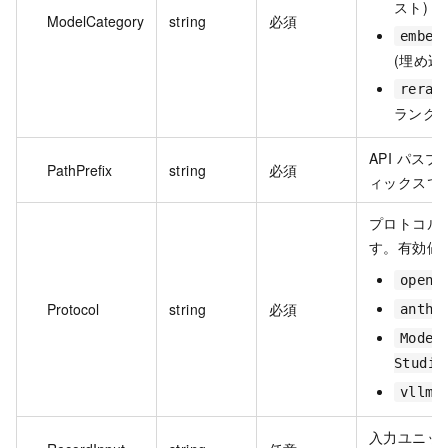
スト)
ModelCategory
string
必須
embed
(埋め込
reran
ランク)
API パスプ
PathPrefix
string
必須
ィックスで
プロトコル
す。有効値
opena
Protocol
string
必須
anthr
Model
Studio
vllm
入力ユニッ