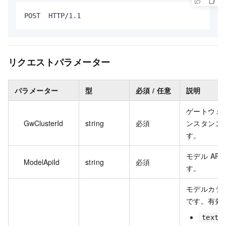
POST  HTTP/1.1
リクエストパラメーター
パラメーター
型
必須 / 任意
説明
ゲートウェ
GwClusterId
string
必須
ンスタンス I
す。
モデル API 
ModelApiId
string
必須
す。
モデルカテ
です。有効
text