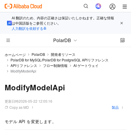
AI 翻訳のため、内容の正確さは保証いたしかねます。正確な情報
は中国語版をご参照ください。
人力翻訳を依頼する
PolarDB
PolarDB
開発者リソース
ホームページ
PolarDB for MySQL/PolarDB for PostgreSQL APIリファレンス
APIリファレンス
フロー制御情報
AI ゲートウェイ
ModifyModelApi
ModifyModelApi
更新日時
2026-05-22 12:05:16
Copy as MD
製品
モデル API を変更します。