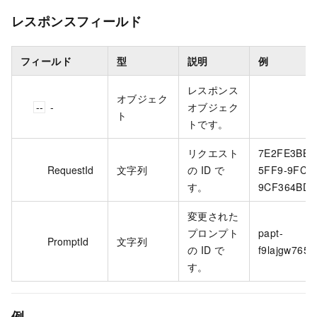
レスポンスフィールド
フィールド
型
説明
例
レスポンス
オブジェク
-
-
オブジェク
ト
トです。
リクエスト
7E2FE3BB-
RequestId
文字列
の ID で
5FF9-9FC5
す。
9CF364BD6
変更された
プロンプト
papt-
PromptId
文字列
の ID で
f9lajgw765f
す。
例