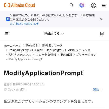
AI 翻訳のため、内容の正確さは保証いたしかねます。正確な情報
は中国語版をご参照ください。
人力翻訳を依頼する
PolarDB
PolarDB
開発者リソース
ホームページ
PolarDB for MySQL/PolarDB for PostgreSQL APIリファレンス
APIリファレンス
フロー制御情報
PolarDB アプリケーション
ModifyApplicationPrompt
ModifyApplicationPrompt
更新日時
2026-06-04 14:50:15
Copy as MD
製品
指定されたアプリケーションのプロンプトを変更します。