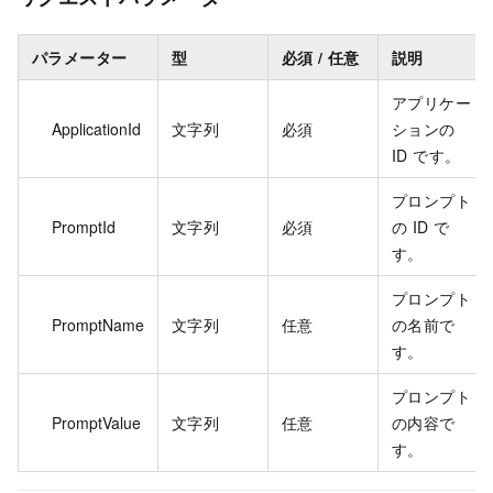
パラメーター
型
必須 / 任意
説明
アプリケー
ApplicationId
文字列
必須
ションの
ID です。
プロンプト
PromptId
文字列
必須
の ID で
す。
プロンプト
PromptName
文字列
任意
の名前で
す。
プロンプト
PromptValue
文字列
任意
の内容で
す。