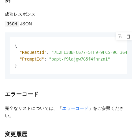
成功レスポンス
JSON
JSON
{
"RequestId"
:
"7E2FE3BB-C677-5FF9-9FC5-9CF364BD6B
"PromptId"
:
"papt-f9lajgw765f4fnrzn1"
}
エラーコード
完全なリストについては、「
エラーコード
」をご参照くださ
い。
変更履歴