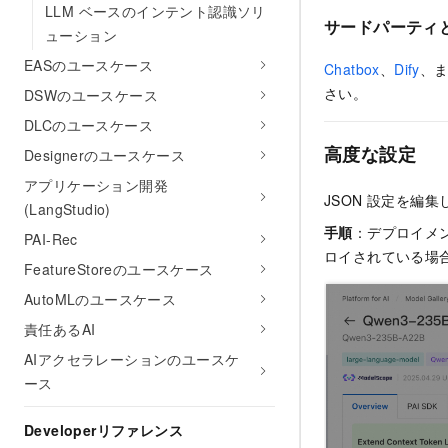
LLM ベースのインテント認識ソリ
サードパーティ
ューション
EASのユースケース
Chatbox
、
Dify
、ま
さい。
DSWのユースケース
DLCのユースケース
高度な設定
Designerのユースケース
アプリケーション開発
JSON 設定を編集
(LangStudio)
手順
：デプロイメ
PAI-Rec
ロイされている場
FeatureStoreのユースケース
AutoMLのユースケース
責任あるAI
AIアクセラレーションのユースケ
ース
Developerリファレンス