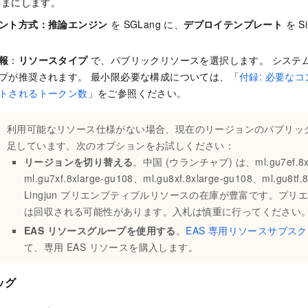
ままにします。
ント方式
：
推論エンジン
を SGLang に、
デプロイテンプレート
を S
報
：
リソースタイプ
で、パブリックリソースを選択します。 システ
プが推奨されます。 最小限必要な構成については、「
付録: 必要な
トされるトークン数
」をご参照ください。
利用可能なリソース仕様がない場合、現在のリージョンのパブリッ
足しています。次のオプションをお試しください：
リージョンを切り替える
。中国 (ウランチャブ) は、ml.gu7ef.8xl
ml.gu7xf.8xlarge-gu108、ml.gu8xf.8xlarge-gu108、ml.gu8tf
Lingjun プリエンプティブルリソースの在庫が豊富です。プ
は回収される可能性があります。入札は慎重に行ってください
EAS リソースグループを使用する
。
EAS 専用リソースサブス
て、専用 EAS リソースを購入します。
ッグ