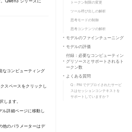
Qwen3 シリーズに
トークン制限の変更
ツール呼び出しの解析
思考モードの制御
思考コンテンツの解析
モデルのファインチューニング
モデルの評価
付録：必要なコンピューティン
グリソースとサポートされるト
ークン数
能なコンピューティング
よくある質問
Q：PAI でデプロイされたサービ
クスペースをクリックし
スはセッションコンテキストを
サポートしていますか？
択します。
デル詳細ページに移動し
の他のパラメーターはデ