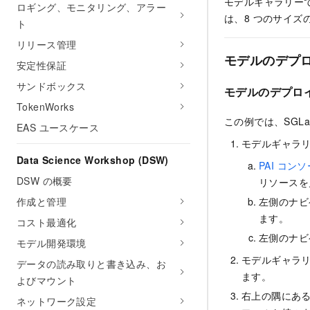
モデルギャラリーで
ロギング、モニタリング、アラー
は、8 つのサイズ
ト
リリース管理
モデルのデプ
安定性保証
サンドボックス
モデルのデプロ
TokenWorks
この例では、SGLan
EAS ユースケース
モデルギャラ
Data Science Workshop (DSW)
PAI コン
DSW の概要
リソースを
左側のナビ
作成と管理
ます。
コスト最適化
左側のナビ
モデル開発環境
モデルギャラ
データの読み取りと書き込み、お
ます。
よびマウント
右上の隅にあ
ネットワーク設定