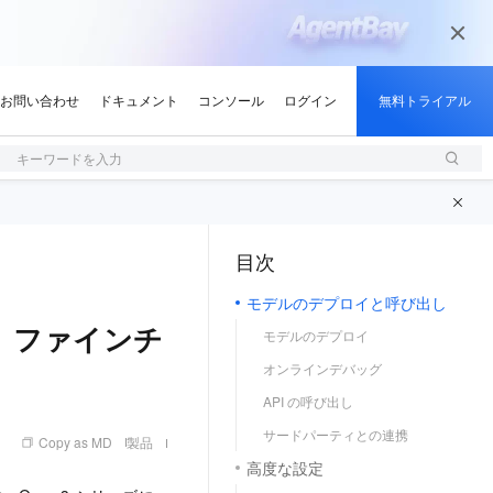
キーワードを入力
目次
（1, M）
モデルのデプロイと呼び出し
、ファインチ
モデルのデプロイ
オンラインデバッグ
API の呼び出し
サードパーティとの連携
Copy as MD
製品
高度な設定