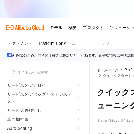
モデル蒸留
モデル圧縮
実験管理
ユーザーガイド
ドキュメント
Platform For AI
モデルギャラリーのユースケース
AI 翻訳のため、内容の正確さは保証いたしかねます。正確な情報は中国語
Elastic Algorithm Service (EAS)
EAS の概要
Platfo
ホームページ
クイックスタート：
権限構成
サービスのデプロイ
クイック
サービスのデバッグとストレステ
スト
ューニン
サービス呼び出し
非同期推論
更新日時
2026-07-22 0
Auto Scaling