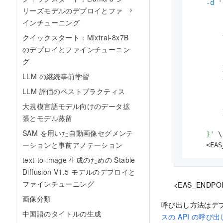
-d
'
リーズモデルのデプロイとファ
        
インチューニング
        
        {
クイックスタート：Mixtral-8x7B
        
のデプロイとファインチューニン
        
グ
        }
LLM の継続事前学習
        {
        
LLM 評価のベストプラクティス
        
大規模言語モデル向けのデータ拡
        }
張とモデル蒸留
        ]
SAM を用いた自動画像セグメンテ
    }'
 \

ーションと事前アノテーション
    <EAS
text-to-image 生成のための Stable
Diffusion V1.5 モデルのデプロイと
ファインチューニング
<EAS_END
画像分類
呼び出し方法はデ
中国語のタイトルの生成
スの API の呼び出