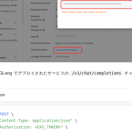
GLang でデプロイされたサービスの
チャ
/v1/chat/completions
hon
POST
 \

Content-Type: application/json"
 \

Authorization: <EAS_TOKEN>"
 \
