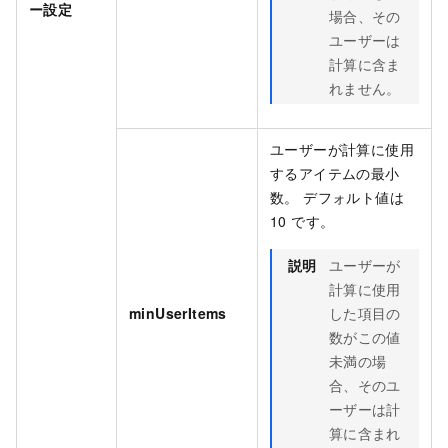
ー設定
場合、その
ユーザーは
計算に含ま
れません。
ユーザーが計算に使用
するアイテムの最小
数。 デフォルト値は
10 です。
説明
ユーザーが
計算に使用
minUserItems
した項目の
数がこの値
未満の場
合、そのユ
ーザーは計
算に含まれ