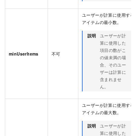
ユーザーが計算に使用する
アイテムの最小数。
説明
ユーザーが計
算に使用した
項目の数がこ
minUserItems
不可
の値未満の場
合、そのユー
ザーは計算に
含まれませ
ん。
ユーザーが計算に使用する
アイテムの最大数。
説明
ユーザーが計
算に使用した