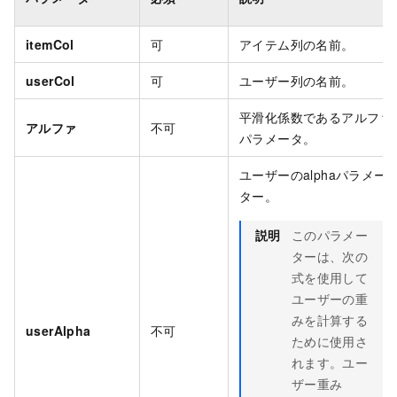
itemCol
可
アイテム列の名前。
userCol
可
ユーザー列の名前。
平滑化係数であるアルファ
アルファ
不可
パラメータ。
ユーザーのalphaパラメー
ター。
説明
このパラメー
ターは、次の
式を使用して
ユーザーの重
みを計算する
userAlpha
不可
ために使用さ
れます。ユー
ザー重み