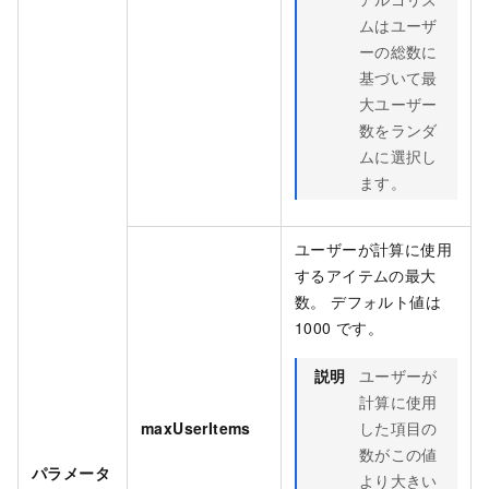
ムはユーザ
ーの総数に
基づいて最
大ユーザー
数をランダ
ムに選択し
ます。
ユーザーが計算に使用
するアイテムの最大
数。 デフォルト値は
1000 です。
説明
ユーザーが
計算に使用
maxUserItems
した項目の
数がこの値
パラメータ
より大きい