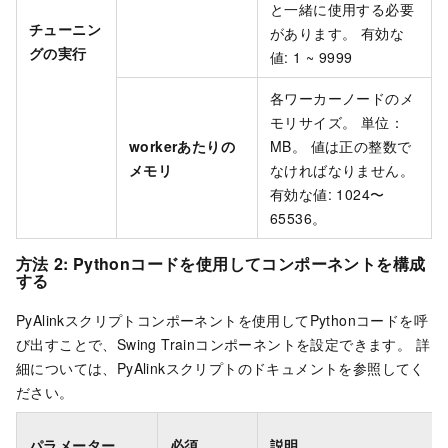
と一緒に使用する必要
チューニン
があります。 有効な
グの実行
値: 1 ~ 9999
各ワーカーノードのメ
モリサイズ。 単位：
workerあたりの
MB。 値は正の整数で
メモリ
なければなりません。
有効な値: 1024〜
65536。
方法
2: Pythonコードを使用してコンポーネントを構成
する
PyAlinkスクリプトコンポーネントを使用してPythonコードを呼
び出すことで、Swing Trainコンポーネントを設定できます。 詳
細については、PyAlinkスクリプトのドキュメントを参照してく
ださい。
パラメーター
必須
説明