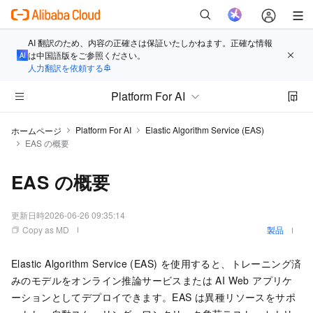
AI 翻訳のため、内容の正確さは保証いたしかねます。正確な情報
は中国語版をご参照ください。
人力翻訳を依頼する
Platform For AI
Platform For AI
Elastic Algorithm Service (EAS)
ホームページ
EAS の概要
EAS の概要
更新日時
2026-06-26 09:35:14
Copy as MD
製品
Elastic Algorithm Service (EAS) を使用すると、トレーニング済
みのモデルをオンライン推論サービスまたは AI Web アプリケ
ーションとしてデプロイできます。EAS は異種リソースをサポ