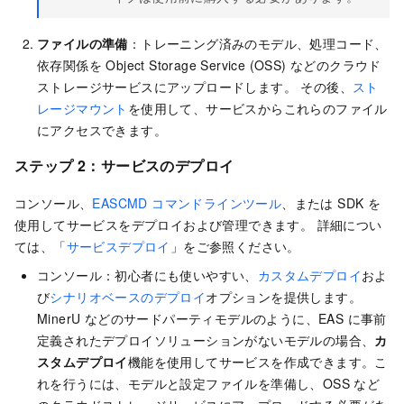
ファイルの準備
：トレーニング済みのモデル、処理コード、
依存関係を Object Storage Service (OSS) などのクラウド
ストレージサービスにアップロードします。 その後、
スト
レージマウント
を使用して、サービスからこれらのファイル
にアクセスできます。
ステップ 2：サービスのデプロイ
コンソール、
EASCMD コマンドラインツール
、または SDK を
使用してサービスをデプロイおよび管理できます。 詳細につい
ては、「
サービスデプロイ
」をご参照ください。
コンソール：初心者にも使いやすい、
カスタムデプロイ
およ
び
シナリオベースのデプロイ
オプションを提供します。
MinerU などのサードパーティモデルのように、EAS に事前
定義されたデプロイソリューションがないモデルの場合、
カ
スタムデプロイ
機能を使用してサービスを作成できます。こ
れを行うには、モデルと設定ファイルを準備し、OSS など