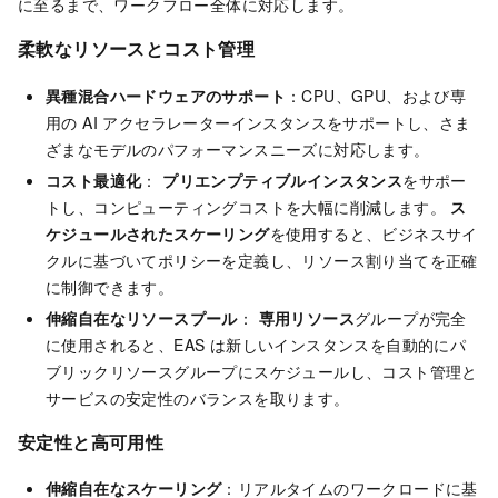
に至るまで、ワークフロー全体に対応します。
柔軟なリソースとコスト管理
異種混合ハードウェアのサポート
：CPU、GPU、および専
用の AI アクセラレーターインスタンスをサポートし、さま
ざまなモデルのパフォーマンスニーズに対応します。
コスト最適化
：
プリエンプティブルインスタンス
をサポー
トし、コンピューティングコストを大幅に削減します。
ス
ケジュールされたスケーリング
を使用すると、ビジネスサイ
クルに基づいてポリシーを定義し、リソース割り当てを正確
に制御できます。
伸縮自在なリソースプール
：
専用リソース
グループが完全
に使用されると、EAS は新しいインスタンスを自動的にパ
ブリックリソースグループにスケジュールし、コスト管理と
サービスの安定性のバランスを取ります。
安定性と高可用性
伸縮自在なスケーリング
：リアルタイムのワークロードに基