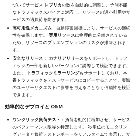
づいてサービス
レプリカ
の数を自動的に調整し、予測不能
なトラフィックスパイクに対応し、リソースの過小利用やサ
ービスの過負荷を防ぎます。
高可用性メカニズム
：自動障害回復により、サービスの継続
性を確保します。
専用リソース
は物理的に分離されている
ため、リソースのプリエンプションのリスクが排除されま
す。
安全なリリース
：
カナリアリリース
をサポートし、トラフ
ィックの一部を新しいバージョンに誘導して検証できます。
また、
トラフィックミラーリング
もサポートしており、本
番トラフィックをテストサービスにコピーすることで、実際
のユーザーリクエストに影響を与えることなく信頼性を検証
できます。
効率的なデプロイと O&M
ワンクリック負荷テスト
：負荷を動的に増加させ、サービス
のパフォーマンス限界を特定します。 秒単位のモニタリン
グデータと負荷テストレポートをリアルタイムで表示し、サ