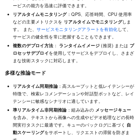
ービスの能力を迅速に評価できます。
リアルタイムモニタリング
：QPS、応答時間、CPU 使用率
などの主要メトリクスを
リアルタイムでモニタリング
しま
す。 また、
サービスモニタリングアラートを有効化
して、
サービスの健全性を常に把握することもできます。
複数のデプロイ方法
：
ランタイムイメージ
(推奨) または
プ
ロセッサデプロイ
を使用してサービスをデプロイし、さまざ
まな技術スタックに対応します。
多様な推論モード
リアルタイム同期推論
：高スループットと低レイテンシーが
特徴で、検索レコメンデーションや対話型ボットなど、レイ
テンシーに敏感なシナリオに適しています。
準リアルタイム非同期推論
：組み込みの
メッセージキュー
を含み、テキストから画像への生成やビデオ処理などの長時
間実行タスクに最適です。キューのバックログに基づく
自
動スケーリング
をサポートし、リクエストの滞留を防ぎま
す。