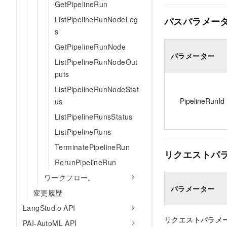
GetPipelineRun
ListPipelineRunNodeLog
パスパラメー
s
GetPipelineRunNode
パラメーター
ListPipelineRunNodeOut
puts
ListPipelineRunNodeStat
PipelineRunId
us
ListPipelineRunsStatus
ListPipelineRuns
TerminatePipelineRun
リクエストパ
RerunPipelineRun
ワークフロー。
パラメーター
変更履歴
LangStudio API
リクエストパラメ
PAI-AutoML API