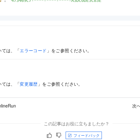
d"
:
"473469C7-****-****-****-A3DC0DE3C83E"
いては、「
エラーコード
」をご参照ください。
いては、「
変更履歴
」をご参照ください。
elineRun
次へ
この記事はお役に立ちましたか？
フィードバック