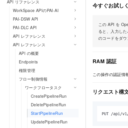
API リファレンス
今すぐお試し
WorkSpace APIのPAI-AI
PAI-DSW API
この API を
PAI-DLC API
ると、入力した
API レファレンス
のコードをダウ
API レファレンス
API の概要
RAM 認証
Endpoints
権限管理
この操作の認証情
フロー制御情報
ワークフロータスク
リクエスト構
CreatePipelineRun
DeletePipelineRun
StartPipelineRun
PUT /api/v1
UpdatePipelineRun