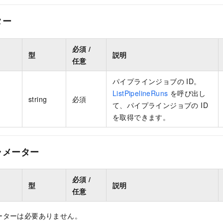
タ
ー
必須 /
型
説明
任意
パイプラインジョブの ID。
ListPipelineRuns
を呼び出し
string
必須
て、パイプラインジョブの ID
を取得できます。
ラメーター
必須 /
型
説明
任意
ーターは必要ありません。