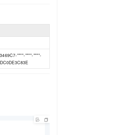
3469C7-****-****-****-
3DC0DE3C83E