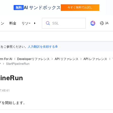
版をご参照ください。
人力翻訳を依頼する
rm For AI
Developerリファレンス
API リファレンス
API レファレンス
ク
StartPipelineRun
lineRun
7:48:41
ブを開始します。