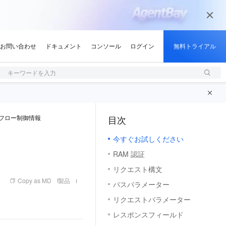
キーワードを入力
フロー制御情報
目次
（1, M）
今すぐお試しください
RAM 認証
リクエスト構文
Copy as MD
製品
パスパラメーター
リクエストパラメーター
レスポンスフィールド