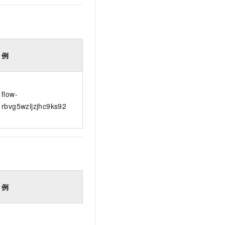
例
flow-
rbvg5wzljzjhc9ks92
例