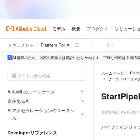
モデルギャラリー
EASのユースケース
DSWのユースケース
DLCのユースケース
ドキュメント
Platform For AI
Designerのユースケース
アプリケーション開発
AI 翻訳のため、内容の正確さは保証いたしかねます。正確な情報は中国語
(LangStudio)
PAI-Rec
Platfo
ホームページ
ワークフロータス
FeatureStoreのユースケース
AutoMLのユースケース
StartPipe
責任あるAI
AIアクセラレーションのユースケ
更新日時
2025-12-22 1
ース
パイプラインジョ
Developerリファレンス