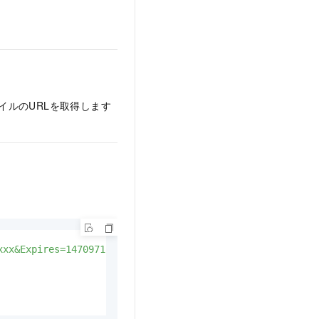
イルのURLを取得します
xxx&Expires=1470971863&Signature=***
HTTP/1.1