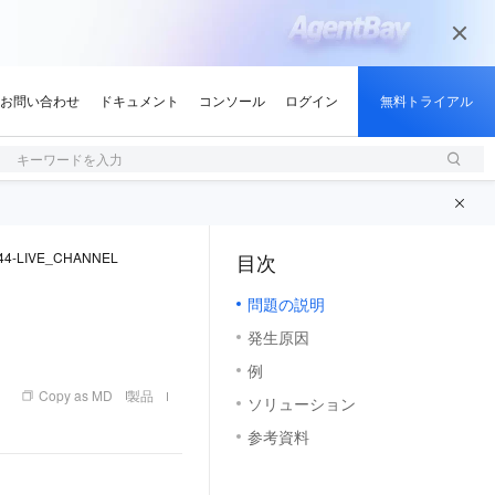
キーワードを入力
44-LIVE_CHANNEL
目次
（1, M）
問題の説明
発生原因
例
Copy as MD
製品
ソリューション
参考資料