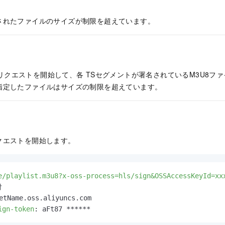
されたファイルのサイズが制限を超えています。
ylistリクエストを開始して、各
TSセグメントが署名されているM3U8ファ
指定したファイルはサイズの制限を超えています。
クエストを開始します。
e/playlist.m3u8?x-oss-process=hls/sign&OSSAccessKeyId=xx


ign-token
: 
aFt87 ****** 