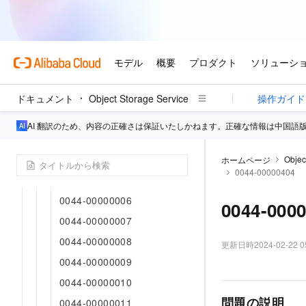
41-ミラー
42-マルチパート
43-SYMLINK
44-LIVE_CHANNEL
0044-00000001
ドキュメント
Object Storage Service
操作ガイド
0044-00000002
AI 翻訳のため、内容の正確さは保証いたしかねます。正確な情報は中国語
0044-00000003
0044-00000004
Objec
ホームページ
0044-00000404
0044-00000005
0044-00000006
0044-000
0044-00000007
0044-00000008
更新日時
2024-02-22 0
0044-00000009
0044-00000010
問題の説明
0044-00000011