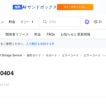
開発者リソース
料金
FAQs
お知らせと更新情報
版をご参照ください。
人力翻訳を依頼する
t Storage Service
操作ガイド
サポート
エラーコード
エラーコード
00404
5:11:07