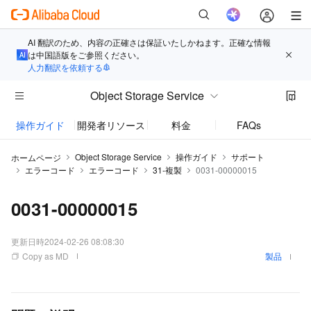
AI 翻訳のため、内容の正確さは保証いたしかねます。正確な情報
は中国語版をご参照ください。
人力翻訳を依頼する
Object Storage Service
操作ガイド
開発者リソース
料金
FAQs
お知
Object Storage Service
操作ガイド
サポート
ホームページ
エラーコード
エラーコード
31-複製
0031-00000015
0031-00000015
更新日時
2024-02-26 08:08:30
Copy as MD
製品