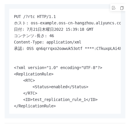
PUT /?rtc HTTP/1.1

ホスト: oss-example.oss-cn-hangzhou.aliyuncs.com

日付: 7月21日木曜日2022 15:39:18 GMT

コンテンツ-長さ: 46

Content-Type: application/xml

承認: OSS qn6qrrqxo2oawuk53otf ****:CTkuxpLAi4XZ + 
<?xml version="1.0" encoding="UTF-8"?>

<ReplicationRule>

    <RTC>

        <Status>enabled</Status>

    </RTC>

    <ID>test_replication_rule_1</ID>

</ReplicationRule> 