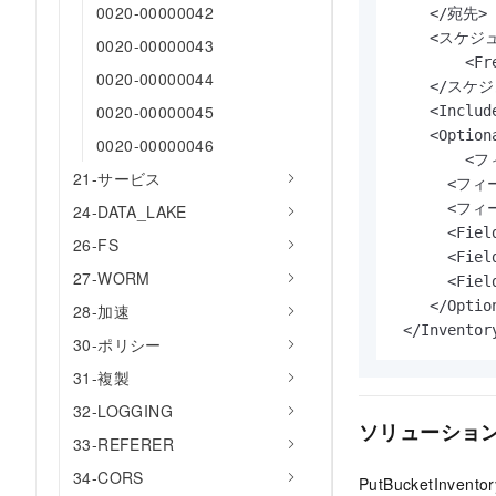
0020-00000042
    </宛先>

    <スケジュ
0020-00000043
    	<Frequency> デイリー </Frequency>

0020-00000044
    </スケジ
0020-00000045
    <Includ
    <Optiona
0020-00000046
    	<フィールド> サイズ </フィールド>

21-サービス
      <フィ
      <フィ
24-DATA_LAKE
      <Fiel
26-FS
      <Fiel
27-WORM
      <Fiel
    </Option
28-加速
 </Inventor
30-ポリシー
31-複製
32-LOGGING
ソリューショ
33-REFERER
34-CORS
PutBucketInve