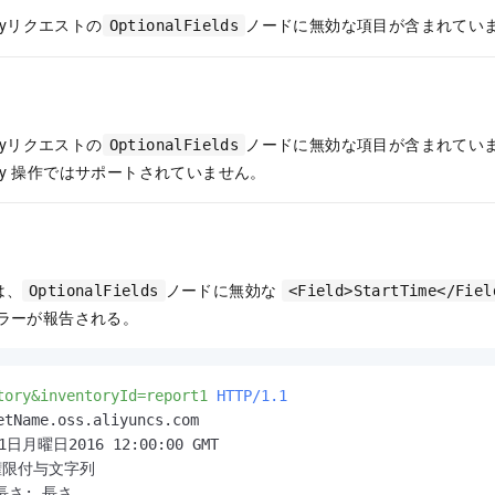
ntoryリクエストの
ノードに無効な項目が含まれてい
OptionalFields
ntoryリクエストの
ノードに無効な項目が含まれていま
OptionalFields
y
操作ではサポートされていません。
は、
ノードに無効な
OptionalFields
<Field>StartTime</Fiel
エラーが報告される。
tory&inventoryId=report1
HTTP/1.1
etName.oss.aliyuncs.com

日月曜日2016 12:00:00 GMT

権限付与文字列

さ: 長さ
