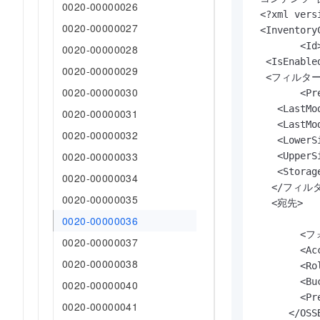
0020-00000026
 <?xml vers
0020-00000027
 <Inventory
 	<Id> レポート1</Id>

0020-00000028
  <IsEnable
0020-00000029
  <フィルター>
0020-00000030
  	<Prefix>filterPrefix/</Prefix>

    <LastMo
0020-00000031
    <LastMo
0020-00000032
    <LowerS
0020-00000033
    <UpperS
    <Storag
0020-00000034
   </フィルタ
0020-00000035
   <宛先>

   		<OSSBucketDestination>

0020-00000036
      	<フォーマット> CSV</フォーマット>

0020-00000037
        <Ac
0020-00000038
        <Ro
        <Bu
0020-00000040
       	<Prefix>prefix1</Prefix>

0020-00000041
      </OSS