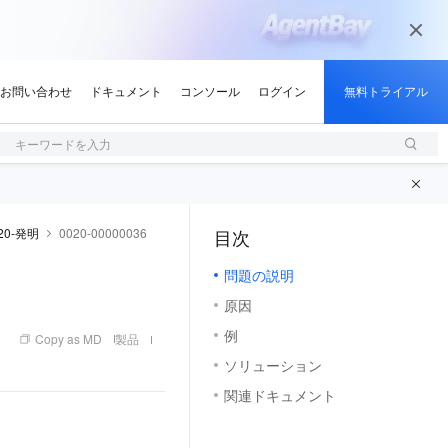
キーワードを入力
20-発明
0020-00000036
目次
（1, M）
問題の説明
原因
例
Copy as MD
製品
ソリューション
関連ドキュメント