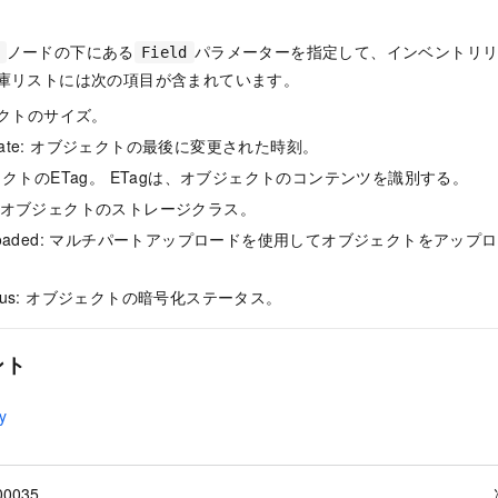
ノードの下にある
パラメーターを指定して、インベントリ
Field
在庫リストには次の項目が含まれています。
ェクトのサイズ。
ate
: オブジェクトの最後に変更された時刻。
ェクトのETag。 ETagは、オブジェクトのコンテンツを識別する。
: オブジェクトのストレージクラス。
loaded
: マルチパートアップロードを使用してオブジェクトをアップ
tus
: オブジェクトの暗号化ステータス。
ント
y
00035