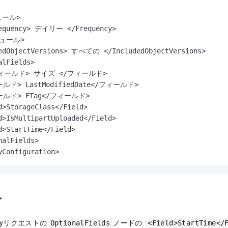
ール>

ュール>

edObjectVersions> すべての </IncludedObjectVersions>

lFields>

ールド> LastModifiedDate</フィールド>

ールド> ETag</フィールド>

d>StorageClass</Field>

d>IsMultipartUploaded</Field>

d>StartTime</Field>

alFields>

yConfiguration> 
ン
ntoryリクエストの
ノードの
OptionalFields
<Field>StartTime</