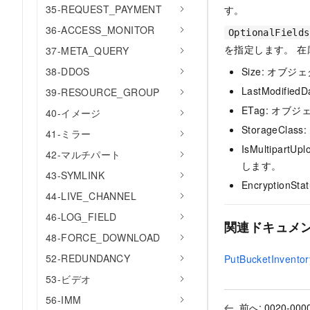
35-REQUEST_PAYMENT
す。
36-ACCESS_MONITOR
OptionalFields
を指定します。 
37-META_QUERY
Size
: オブジ
38-DDOS
LastModifiedD
39-RESOURCE_GROUP
ETag
: オブジ
40-イメージ
StorageClass
41-ミラー
IsMultipartUp
42-マルチパート
します。
43-SYMLINK
EncryptionSta
44-LIVE_CHANNEL
46-LOG_FIELD
関連ドキュメ
48-FORCE_DOWNLOAD
52-REDUNDANCY
PutBucketInventor
53-ビデオ
56-IMM
前へ:
0020-000