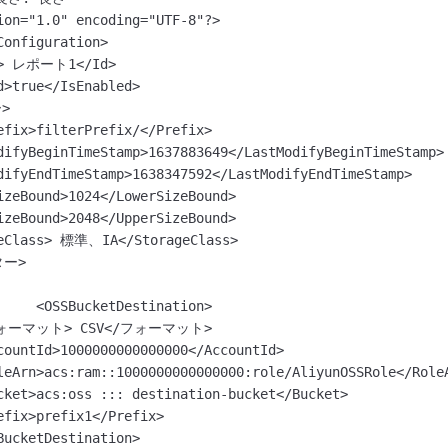
ion="1.0" encoding="UTF-8"?>

Configuration>

d>true</IsEnabled>



difyBeginTimeStamp>1637883649</LastModifyBeginTimeStamp>

difyEndTimeStamp>1638347592</LastModifyEndTimeStamp>

izeBound>1024</LowerSizeBound>

izeBound>2048</UpperSizeBound>

eClass> 標準、IA</StorageClass>

ー>

countId>1000000000000000</AccountId>

leArn>acs:ram::1000000000000000:role/AliyunOSSRole</RoleA
cket>acs:oss ::: destination-bucket</Bucket>

BucketDestination>
