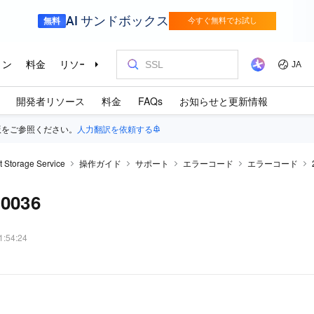
開発者リソース
料金
FAQs
お知らせと更新情報
版をご参照ください。
人力翻訳を依頼する
t Storage Service
操作ガイド
サポート
エラーコード
エラーコード
00036
1:54:24