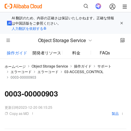
AI 翻訳のため、内容の正確さは保証いたしかねます。正確な情報
は中国語版をご参照ください。
人力翻訳を依頼する
Object Storage Service
操作ガイド
開発者リソース
料金
FAQs
お知
Object Storage Service
操作ガイド
サポート
ホームページ
エラーコード
エラーコード
03-ACCESS_CONTROL
0003-00000903
0003-00000903
更新日時
2023-12-20 06:15:25
Copy as MD
製品