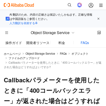
AI 翻訳のため、内容の正確さは保証いたしかねます。正確な情報
は中国語版をご参照ください。
人力翻訳を依頼する
Object Storage Service
操作ガイド
開発者リソース
料金
FAQs
お知
Object Storage Service
FAQs
オブジェクト
ホームページ
ファイルのアップロード
Callbackパラメーターを使用したときに「400コールバックエラー」が返
された場合はどうすればよいですか?
Callbackパラメーターを使用した
ときに「400コールバックエラ
ー」が返された場合はどうすれば