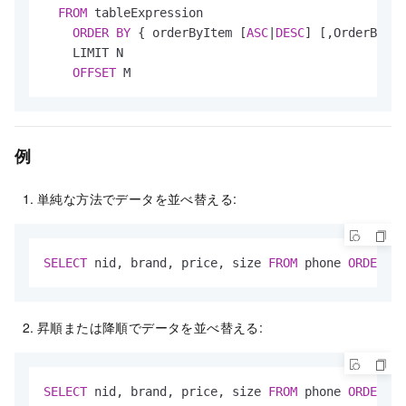
FROM
 tableExpression

ORDER
BY
 { orderByItem [
ASC
|
DESC
] [,OrderByIte
    LIMIT N

OFFSET
 M
例
単純な方法でデータを並べ替える:
SELECT
 nid, brand, price, size 
FROM
 phone 
ORDER
BY
昇順または降順でデータを並べ替える:
SELECT
 nid, brand, price, size 
FROM
 phone 
ORDER
BY