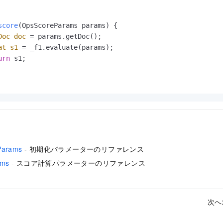
score
(OpsScoreParams params)
 {

Doc
doc
=
 params.getDoc();

at
s1
=
 _f1.evaluate(params);

urn
 s1;

Params
- 初期化パラメーターのリファレンス
ams
- スコア計算パラメーターのリファレンス
次へ