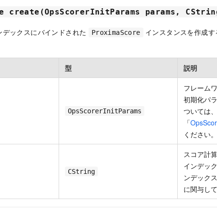
e create(OpsScorerInitParams params, CStrin
ンデックスにバインドされた
インスタンスを作成す
ProximaScore
型
説明
フレーム
初期化パ
ついては
OpsScorerInitParams
「
OpsScor
ください
スコア計
インデッ
CString
ンデック
に関与し