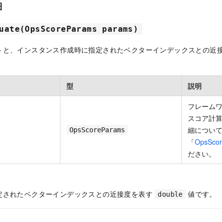
細
uate(OpsScoreParams params)
トと、インスタンス作成時に指定されたベクターインデックスとの近
型
説明
フレーム
スコア計
細につい
OpsScoreParams
「
OpsSco
ださい。
定されたベクターインデックスとの近接度を表す
値です。
double