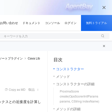
キーワードを入力
a ソートプラグイン
Cava Lib
目次
（1, M）
コンストラクター
メソッド
コンストラクターの詳細
Copy as MD
製品
ProximaScore
create(OpsScorerInitParams
デックスとの近接度を計算し
params, CString indexName)
メソッドの詳細