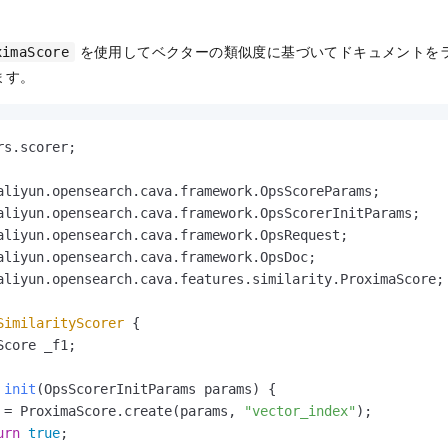
を使用してベクターの類似度に基づいてドキュメントを
ximaScore
ます。
rs.scorer;

aliyun.opensearch.cava.features.similarity.ProximaScore;

SimilarityScorer
 {

core _f1;

init
(OpsScorerInitParams params)
 {

 = ProximaScore.create(params, 
"vector_index"
);

urn
true
;
