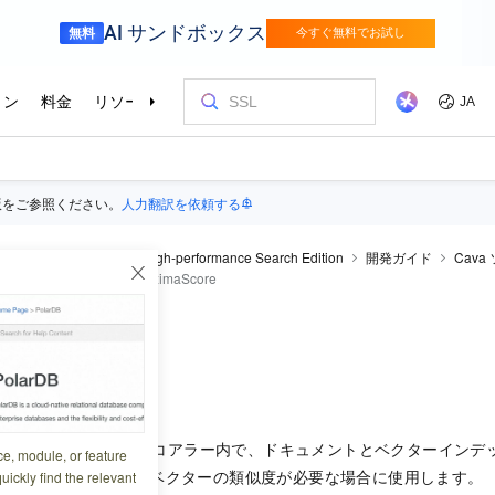
版をご参照ください。
人力翻訳を依頼する
Search
OpenSearch High-performance Search Edition
開発ガイド
Cav
arch.cava.features
ProximaScore
core
1:15:38
は、カスタム Cava スコアラー内で、ドキュメントとベクターイン
ce, module, or feature
ロジックの一部としてベクターの類似度が必要な場合に使用します。
uickly find the relevant