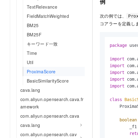
例
TextRelevance
次の例では、
FieldMatchWeighted
Pro
コアラーを定義し
BM25
BM25F
キーワード一致
package
 use
Time
import
Util
import
ProximaScore
import
import
BasicSimilarityScore
import
 com.
cava.lang
com.aliyun.opensearch.cava.fr
class
Basic
amework
    ProximaS
com.aliyun.opensearch.cava
boolean
cava.lang
        _f1
ret
com.aliyun.opensearch.cav