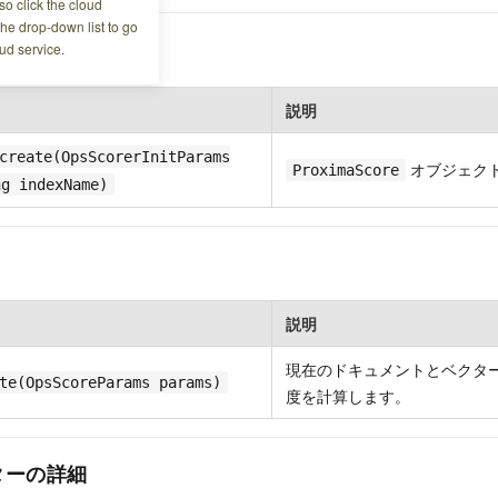
o click the cloud
the drop-down list to go
ター
ud service.
説明
create(OpsScorerInitParams
オブジェク
ProximaScore
ng indexName)
説明
現在のドキュメントとベクタ
te(OpsScoreParams params)
度を計算します。
ターの詳細