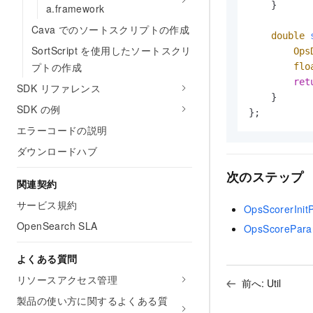
    }

a.framework
Cava でのソートスクリプトの作成
double
SortScript を使用したソートスクリ
Ops
プトの作成
flo
ret
SDK リファレンス
    }

SDK の例
};
エラーコードの説明
ダウンロードハブ
次のステップ
関連契約
サービス規約
OpsScorerInit
OpenSearch SLA
OpsScorePar
よくある質問
リソースアクセス管理
前へ:
Util
製品の使い方に関するよくある質