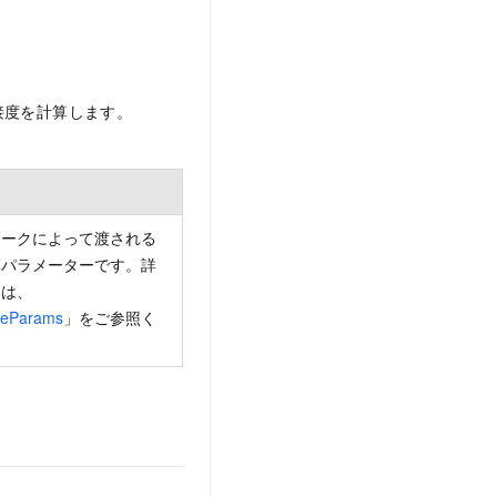
接度を計算します。
ワークによって渡される
算パラメーターです。詳
ては、
reParams
」をご参照く