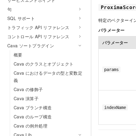
サービスエンドポイント
ProximaScor
句
SQL サポート
特定のベクターイ
トラフィック API リファレンス
パラメーター
コントロール API リファレンス
パラメーター
Cava ソートプラグイン
概要
Cava のクラスとオブジェクト
params
Cava におけるデータの型と変数定
義
Cava の修飾子
Cava 演算子
Cava ブランチ構造
indexName
Cava のループ構造
Cava の例外処理
Cava Lib