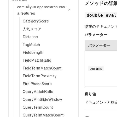
メソッドの詳
com.aliyun.opensearch.cav
a.features
double eval
CategoryScore
現在のドキュメン
人気スコア
パラメーター
Distance
TagMatch
パラメーター
FieldLength
FieldMatchRatio
FieldTermMatchCount
params
FieldTermProximity
FirstPhaseScore
QueryMatchRatio
戻り値
QueryMinSlideWindow
ドキュメントと指
QueryTermCount
QueryTermMatchCount