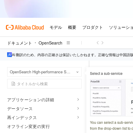
製品概要
高性能検索エディション
用語
使用制限
ドキュメント
OpenSearch
リリースノート
AI 翻訳のため、内容の正確さは保証いたしかねます。正確な情報は中国語
作業の開始
クイックスタート： オンラインマルチ
Open
ホームページ
OpenSearch High-performance Search Edition
Select a sub-service
com.aliyun.opense
テーブル結合の設定
ProximaS
ユーザーガイド
アプリケーションの詳細
更新日時
2026-04-01 2
データソース
再インデックス
ProximaScore
You can select a sub-servi
オフライン変更の実行
ます。ランキング
from the drop-down list to q