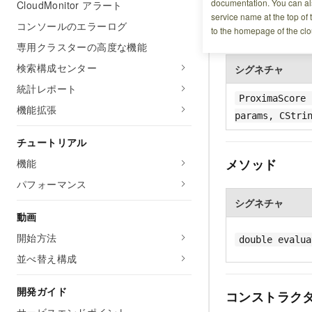
documentation. You can als
CloudMonitor アラート
service name at the top of 
コンソールのエラーログ
コンストラク
to the homepage of the clo
専用クラスターの高度な機能
検索構成センター
シグネチャ
統計レポート
ProximaScore 
機能拡張
params, CStri
チュートリアル
メソッド
機能
パフォーマンス
シグネチャ
動画
開始方法
double evalua
並べ替え構成
開発ガイド
コンストラク