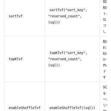
指定
順序
sortTvf("sort_key",
トさ
sortTvf
"reserved_count",
位 K
(sql))
コー
しま
順序
れて
結果
topKTvf("sort_key",
から
topKTvf
"reserved_count",
件の
(sql))
ドを
す
SQL
をサ
ーか
リレ
enableShuffleTvf
enableShuffleTvf((sql))
サー