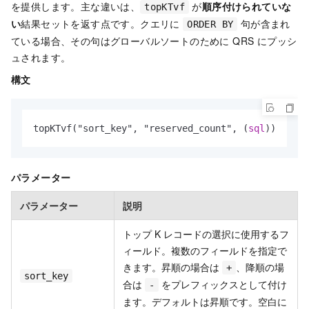
を提供します。主な違いは、
が
順序付けられていな
topKTvf
い
結果セットを返す点です。クエリに
句が含まれ
ORDER BY
ている場合、その句はグローバルソートのために QRS にプッシ
ュされます。
構文
topKTvf("sort_key", "reserved_count", (
sql
))
パラメーター
パラメーター
説明
トップ K レコードの選択に使用するフ
ィールド。複数のフィールドを指定で
きます。昇順の場合は
、降順の場
+
sort_key
合は
をプレフィックスとして付け
-
ます。デフォルトは昇順です。空白に