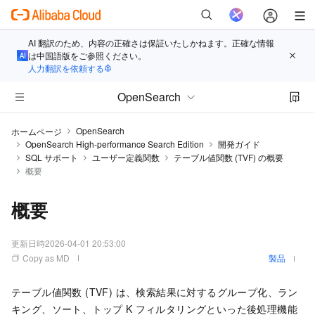
AI 翻訳のため、内容の正確さは保証いたしかねます。正確な情報
は中国語版をご参照ください。
人力翻訳を依頼する
OpenSearch
OpenSearch
ホームページ
OpenSearch High-performance Search Edition
開発ガイド
SQL サポート
ユーザー定義関数
テーブル値関数 (TVF) の概要
概要
概要
更新日時
2026-04-01 20:53:00
Copy as MD
製品
テーブル値関数 (TVF) は、検索結果に対するグループ化、ラン
キング、ソート、トップ K フィルタリングといった後処理機能