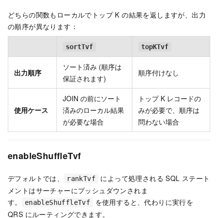
どちらの関数もローカルでトップ K の結果を返しますが、出力
の順序が異なります：
sortTvf
topKTvf
ソート済み (順序は
出力順序
順序付けなし
保証されます)
JOIN の前にソート
トップ K レコードの
使用ケース
済みのローカル結果
みが必要で、順序は
が必要な場合
問わない場合
enableShuffleTvf
デフォルトでは、
によって処理される SQL ステート
rankTvf
メントはサーチャーにプッシュダウンされま
す。
を使用すると、代わりに実行を
enableShuffleTvf
QRS にルーティングできます。