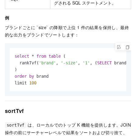
グされる SQL ステートメント。
例
ブランドごとに `size` の降順で上位 1 件の結果を保持し、最終
的な出力をブランドでソートします：
select
*
from
table
 (

  rankTvf(
'brand'
, 
'-size'
, 
'1'
, (
SELECT
 brand, si
order
by
 brand

limit 
100
sortTvf
は、ローカルでのトップ K 機能を提供します。JOIN
sortTvf
操作の前にサーチャーレベルで結果をソートおよび切り捨て、