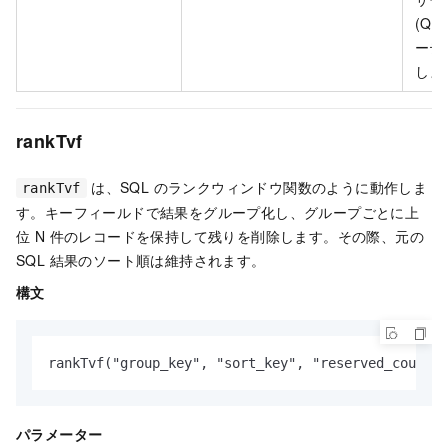
(QR
ーテ
しま
rankTvf
は、SQL のランクウィンドウ関数のように動作しま
rankTvf
す。キーフィールドで結果をグループ化し、グループごとに上
位 N 件のレコードを保持して残りを削除します。その際、元の
SQL 結果のソート順は維持されます。
構文
rankTvf("group_key", "sort_key", "reserved_count",
パラメーター