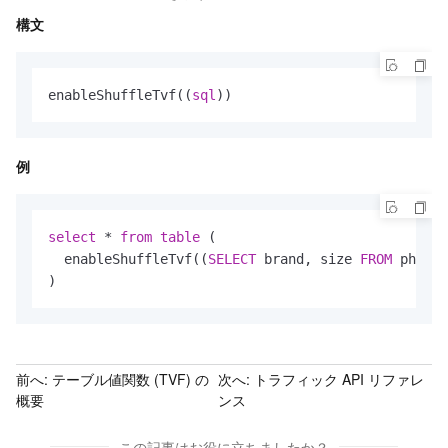
構文
enableShuffleTvf((
sql
))
例
select
*
from
table
 (

  enableShuffleTvf((
SELECT
 brand, size 
FROM
 phone)
)
前へ:
テーブル値関数 (TVF) の
次へ:
トラフィック API リファレ
概要
ンス
この記事はお役に立ちましたか？