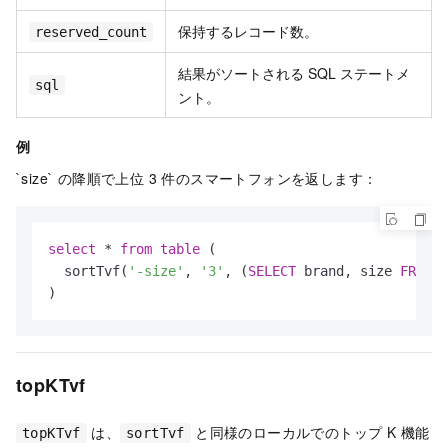
保持するレコード数。
reserved_count
結果がソートされる SQL ステートメ
sql
ント。
例
`size` の降順で上位 3 件のスマートフォンを返します：
select
*
from
table
 (

  sortTvf(
'-size'
, 
'3'
, (
SELECT
 brand, size 
FROM
 p
)
topKTvf
は、
と同様のローカルでのトップ K 機能
topKTvf
sortTvf