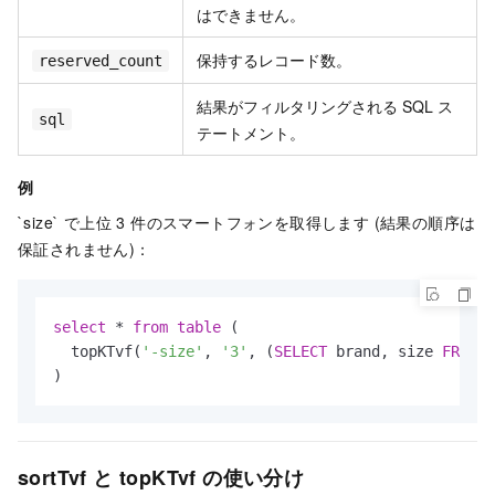
はできません。
保持するレコード数。
reserved_count
結果がフィルタリングされる SQL ス
sql
テートメント。
例
`size` で上位 3 件のスマートフォンを取得します (結果の順序は
保証されません)：
select
*
from
table
 (

  topKTvf(
'-size'
, 
'3'
, (
SELECT
 brand, size 
FROM
 p
)
sortTvf と topKTvf の使い分け