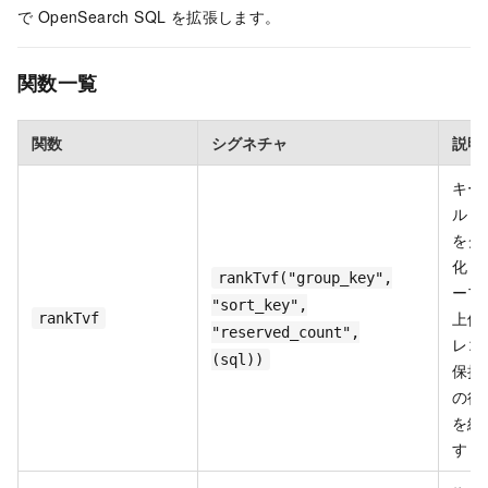
で OpenSearch SQL を拡張します。
関数一覧
関数
シグネチャ
説明
キー
ルド
をグ
化し
rankTvf("group_key",
ープ
"sort_key",
上位 
rankTvf
"reserved_count",
レコ
(sql))
保持
の行
を維
す