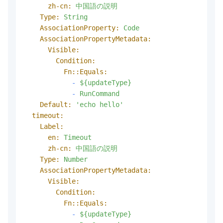
zh-cn:
中国語の説明
Type:
String
AssociationProperty:
Code
AssociationPropertyMetadata:
Visible:
Condition:
Fn::Equals:
-
${updateType}
-
RunCommand
Default:
'echo hello'
timeout:
Label:
en:
Timeout
zh-cn:
中国語の説明
Type:
Number
AssociationPropertyMetadata:
Visible:
Condition:
Fn::Equals:
-
${updateType}