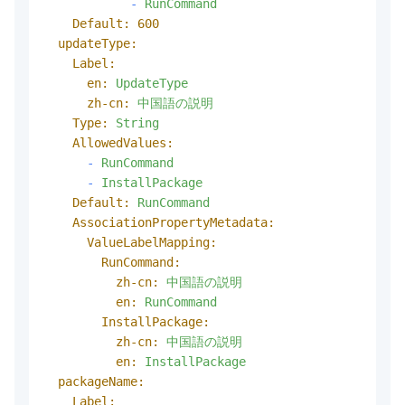
-
RunCommand
Default:
600
updateType:
Label:
en:
UpdateType
zh-cn:
中国語の説明
Type:
String
AllowedValues:
-
RunCommand
-
InstallPackage
Default:
RunCommand
AssociationPropertyMetadata:
ValueLabelMapping:
RunCommand:
zh-cn:
中国語の説明
en:
RunCommand
InstallPackage:
zh-cn:
中国語の説明
en:
InstallPackage
packageName:
Label: