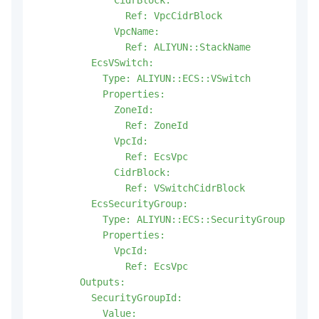
              CidrBlock:

                Ref: VpcCidrBlock

              VpcName:

                Ref: ALIYUN::StackName

          EcsVSwitch:

            Type: ALIYUN::ECS::VSwitch

            Properties:

              ZoneId:

                Ref: ZoneId

              VpcId:

                Ref: EcsVpc

              CidrBlock:

                Ref: VSwitchCidrBlock

          EcsSecurityGroup:

            Type: ALIYUN::ECS::SecurityGroup

            Properties:

              VpcId:

                Ref: EcsVpc

        Outputs:

          SecurityGroupId:

            Value:
