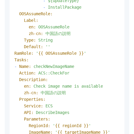
-
${updateType}
-
InstallPackage
OOSAssumeRole:
Label:
en:
OOSAssumeRole
zh-cn:
中国語の説明
Type:
String
Default:
''
RamRole:
'
{{ OOSAssumeRole }}
'
Tasks:
-
Name:
checkNewImageName
Action:
ACS::CheckFor
Description:
en:
Check
image
name
is
available
zh-cn:
中国語の説明
Properties:
Service:
ECS
API:
DescribeImages
Parameters:
RegionId:
'
{{ regionId }}
'
ImageName:
'
{{ targetImageName }}
'