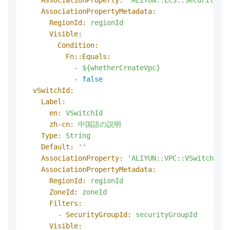
AssociationProperty:
'ALIYUN::ECS::SecurityGro
AssociationPropertyMetadata:
RegionId:
regionId
Visible:
Condition:
Fn::Equals:
-
${whetherCreateVpc}
-
false
vSwitchId:
Label:
en:
VSwitchId
zh-cn:
中国語の説明
Type:
String
Default:
''
AssociationProperty:
'ALIYUN::VPC::VSwitch::VS
AssociationPropertyMetadata:
RegionId:
regionId
ZoneId:
zoneId
Filters:
-
SecurityGroupId:
securityGroupId
Visible: