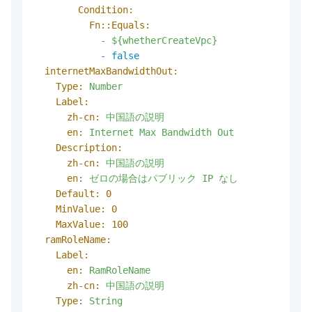
Condition:
Fn::Equals:
-
${whetherCreateVpc}
-
false
internetMaxBandwidthOut:
Type:
Number
Label:
zh-cn:
中国語の説明
en:
Internet
Max
Bandwidth
Out
Description:
zh-cn:
中国語の説明
en:
ゼロの場合はパブリック
IP
なし
Default:
0
MinValue:
0
MaxValue:
100
ramRoleName:
Label:
en:
RamRoleName
zh-cn:
中国語の説明
Type:
String