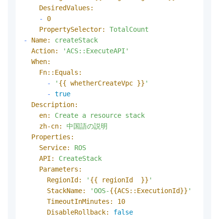
DesiredValues:
-
0
PropertySelector:
TotalCount
-
Name:
createStack
Action:
'ACS::ExecuteAPI'
When:
Fn::Equals:
-
'
{{ whetherCreateVpc }}
'
-
true
Description:
en:
Create
a
resource
stack
zh-cn:
中国語の説明
Properties:
Service:
ROS
API:
CreateStack
Parameters:
RegionId:
'
{{ regionId  }}
'
StackName:
'OOS-
{{ACS::ExecutionId}}
'
TimeoutInMinutes:
10
DisableRollback:
false