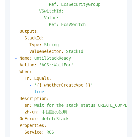
              Ref: EcsSecurityGroup

          VSwitchId:

            Value:

Outputs:
StackId:
Type:
String
ValueSelector:
StackId
-
Name:
untilStackReady
Action:
'ACS::WaitFor'
When:
Fn::Equals:
-
'
{{ whetherCreateVpc }}
'
-
true
Description:
en:
Wait
for
the
stack
status
CREATE_COMPLETE
zh-cn:
中国語の説明
OnError:
deleteStack
Properties:
Service:
ROS