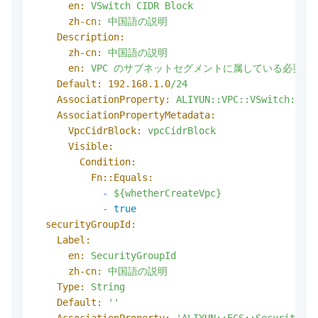
en:
VSwitch
CIDR
Block
zh-cn:
中国語の説明
Description:
zh-cn:
中国語の説明
en:
VPC
のサブネットセグメントに属している必要が
Default:
192.168
.1
.0
/24
AssociationProperty:
ALIYUN::VPC::VSwitch::Cid
AssociationPropertyMetadata:
VpcCidrBlock:
vpcCidrBlock
Visible:
Condition:
Fn::Equals:
-
${whetherCreateVpc}
-
true
securityGroupId:
Label:
en:
SecurityGroupId
zh-cn:
中国語の説明
Type:
String
Default:
''