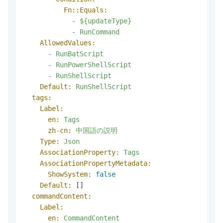
Fn::Equals:
-
${updateType}
-
RunCommand
AllowedValues:
-
RunBatScript
-
RunPowerShellScript
-
RunShellScript
Default:
RunShellScript
tags:
Label:
en:
Tags
zh-cn:
中国語の説明
Type:
Json
AssociationProperty:
Tags
AssociationPropertyMetadata:
ShowSystem:
false
Default:
 []

commandContent:
Label:
en:
CommandContent