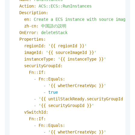
Action:
ACS::ECS::RunInstances
Description:
en:
Create
a
ECS
instance
with
source
image
zh-cn:
中国語の説明
OnError:
deleteStack
Properties:
regionId:
'
{{ regionId }}
'
imageId:
'
{{ sourceImageId }}
'
instanceType:
'
{{ instanceType }}
'
securityGroupId:
Fn::If:
-
Fn::Equals:
-
'
{{ whetherCreateVpc }}
'
-
true
-
'
{{ untilStackReady.securityGroupId }}
'
-
'
{{ securityGroupId }}
'
vSwitchId:
Fn::If:
-
Fn::Equals:
-
'
{{ whetherCreateVpc }}
'