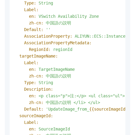
Type:
String
Label:
en:
VSwitch
Availability
Zone
zh-cn:
中国語の説明
Default:
''
AssociationProperty:
ALIYUN::ECS::Instance::Zo
AssociationPropertyMetadata:
RegionId:
regionId
targetImageName:
Label:
en:
TargetImageName
zh-cn:
中国語の説明
Type:
String
Description:
en:
<p
class="p">注:</p>
<ul
class="ul">
<li
zh-cn:
中国語の説明
</li>
</ul>
Default:
'UpdateImage_from_
{{sourceImageId}}
_o
sourceImageId:
Label:
en:
SourceImageId