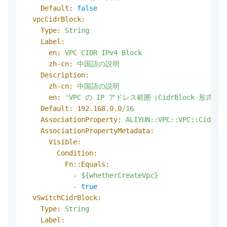
Default:
false
vpcCidrBlock:
Type:
String
Label:
en:
VPC
CIDR
IPv4
Block
zh-cn:
中国語の説明
Description:
zh-cn:
中国語の説明
en:
'VPC の IP アドレス範囲（CidrBlock 形式
Default:
192.168
.0
.0
/16
AssociationProperty:
ALIYUN::VPC::VPC::CidrBlo
AssociationPropertyMetadata:
Visible:
Condition:
Fn::Equals:
-
${whetherCreateVpc}
-
true
vSwitchCidrBlock:
Type:
String
Label: