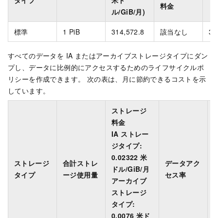
タイプ
米ド
料金
ル/GiB/月)
標準
1 PiB
314,572.8
該当なし
31
すべてのデータを IA またはアーカイブストレージタイプにダン
プし、データに比例的にアクセスするためのライフサイクルポ
リシーを作成できます。 次の表は、月に節約できるコストを示
しています。
ストレージ
料金
IA ストレー
ジタイプ:
0.02322 米
ストレージ
合計ストレ
データアク
0
ドル/GiB/月
タイプ
ージ使用量
セス率
アーカイブ
ストレージ
タイプ:
0
0.0076 米ド