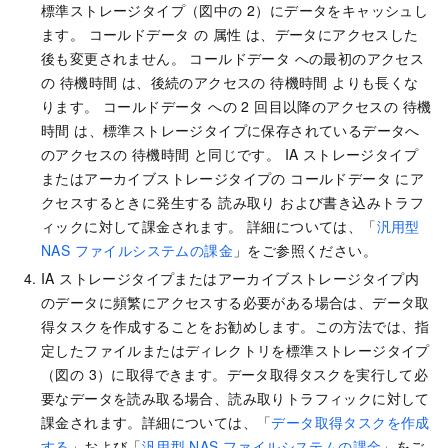
標準ストレージタイプ（図中の 2）にデータをキャッシュし
ます。 コールドデータ の 属性 は、データにアクセスした
後も変更されません。 コールドデータ への最初のアクセス
の 待機時間 は、後続のアクセスの 待機時間 よりも長くな
ります。 コールドデータ への 2 回目以降のアクセスの 待機
時間 は、標準ストレージタイプに保存されているデータへ
のアクセスの 待機時間 と同じです。 IA ストレージタイプ
またはアーカイブストレージタイプの コールドデータ にア
クセスするときに発生する 読み取り および書き込みトラフ
ィックに対して課金されます。 詳細については、「
汎用型
NAS ファイルシステムの課金
」をご参照ください。
IA ストレージタイプまたはアーカイブストレージタイプ内
のデータに頻繁にアクセスする必要がある場合は、データ取
得タスクを作成することをお勧めします。この方法では、指
定したファイルまたはディレクトリを標準ストレージタイプ
（図の 3）に取得できます。データ取得タスクを実行して必
要なデータを読み取る場合、読み取りトラフィックに対して
課金されます。詳細については、「
データ取得タスクを作成
する
」および「
汎用型 NAS ファイルシステムの課金
」をご