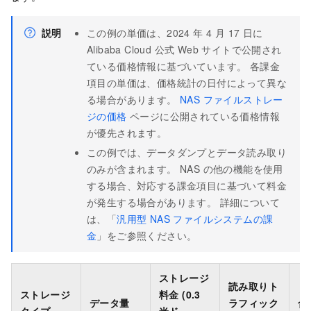
説明
この例の単価は、2024 年 4 月 17 日に
Alibaba Cloud 公式 Web サイトで公開され
ている価格情報に基づいています。 各課金
項目の単価は、価格統計の日付によって異な
る場合があります。
NAS ファイルストレー
ジの価格
ページに公開されている価格情報
が優先されます。
この例では、データダンプとデータ読み取り
のみが含まれます。 NAS の他の機能を使用
する場合、対応する課金項目に基づいて料金
が発生する場合があります。 詳細について
は、「
汎用型 NAS ファイルシステムの課
金
」をご参照ください。
ストレージ
読み取りト
ストレージ
料金
(0.3
データ量
ラフィック
合