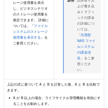
説明
読み取りお
レージ使用量を表示
よび書き込
し、ビジネスシナリオ
みトラフィ
のストレージ使用量を
ックの課金
推定できます。 詳細に
の詳細につ
ついては、「
ファイル
いては、
システムのストレージ
「
汎用型
使用量を表示する
」を
NAS ファイ
ご参照ください。
ルシステム
の課金項
目
」をご参
照くださ
い。
上記の式に基づいて A と B を計算した後、A と B を比較で
きます。
A が B 以上の場合、ライフサイクル管理機能を有効にす
ることをお勧めします。