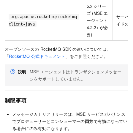
5.x シリー
ズ (MSE エ
サーバー
org.apache.rocketmq:rocketmq-
ージェント
イドのみ
client-java
4.2.2+ が必
要)
オープンソースの RocketMQ SDK の違いについては、
「
RocketMQ 公式ドキュメント
」をご参照ください。
説明
MSE エージェントはトランザクションメッセー
ジをサポートしていません。
制限事項
メッセージカナリアリリースは、MSE サービスガバナンス
でプロデューサーとコンシューマーの
両方
で有効になってい
る場合にのみ有効になります。