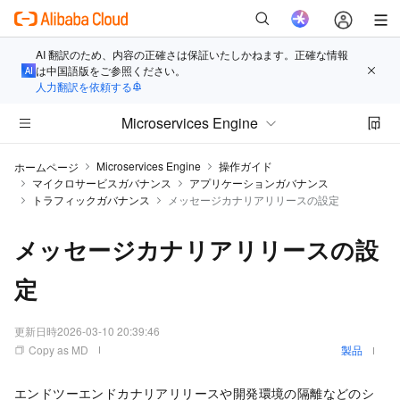
AI 翻訳のため、内容の正確さは保証いたしかねます。正確な情報
は中国語版をご参照ください。
人力翻訳を依頼する
Microservices Engine
Microservices Engine
操作ガイド
ホームページ
マイクロサービスガバナンス
アプリケーションガバナンス
トラフィックガバナンス
メッセージカナリアリリースの設定
メッセージカナリアリリースの設
定
更新日時
2026-03-10 20:39:46
Copy as MD
製品
エンドツーエンドカナリアリリースや開発環境の隔離などのシ